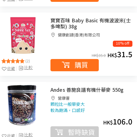
寶寶百味 Baby Basic 有機波波米(士
多啤梨) 38g
健康創建(香港)有限公司
10% off
31.5
HK$
HK$
35.0
(2)
購買
比較
收藏
Andes 善施良譜有機什藜麥 550g
營康薈
顆粒比一般藜麥大
較為飽滿，口感好
106.0
HK$
暫時缺貨
比較
收藏