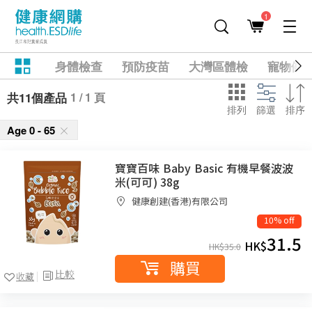
1
身體檢查
預防疫苗
大灣區體檢
寵物健
1 / 1 頁
共11個產品
排列
篩選
排序
Age 0 - 65
寶寶百味 Baby Basic 有機早餐波波
米(可可) 38g
健康創建(香港)有限公司
10% off
31.5
HK$
HK$
35.0
購買
比較
收藏