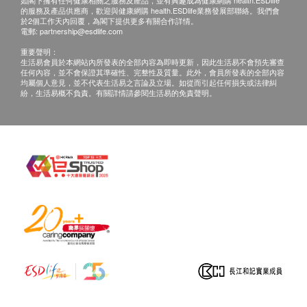
如閣下擁有任何健康相關之服務及產品，並有興趣成為健康網購 health.ESDlife
的服務及產品供應商，歡迎與健康網購 health.ESDlife業務發展部聯絡。我們會
於2個工作天內回覆，為閣下提供更多有關合作詳情。
電郵:
partnership@esdlife.com
重要聲明：
生活易會員於本網站內所發表的全部內容為即時更新，因此生活易不會預先審查
任何內容，並不會保證其準確性、完整性及質量。此外，會員所發表的全部內容
均屬個人意見，並不代表生活易之言論及立場。如從而引起任何損失或法律糾
紛，生活易概不負責。有關詳情請參閱生活易的免責聲明。