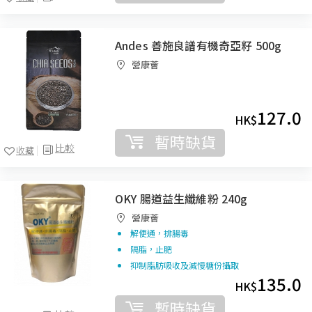
Andes 善施良譜有機奇亞籽 500g
營康薈
127.0
HK$
暫時缺貨
比較
收藏
OKY 腸道益生纖維粉 240g
營康薈
解便通，排腸毒
隔脂，止肥
抑制脂肪吸收及減慢糖份攝取
135.0
HK$
暫時缺貨