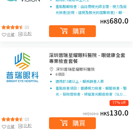
重點驗眼檢查：由註冊視光師主理、視力及屈
光檢查(近視、遠視及散光的度數檢查)、眼…
680.0
HK$
(2)
購買
比較
收藏
深圳普瑞星耀眼科醫院 - 眼健康全套
專業檢查套餐
深圳普瑞星耀眼科醫院
|
6項目
適用於3歲以上，眼疾篩查人群
重點檢查項目：普通視力檢查、眼壓檢查、驗
光、裂隙燈檢查、掃描激光眼底檢查（SLO…
77% off
130.0
HK$
HK$
569.0
(2)
購買
比較
收藏