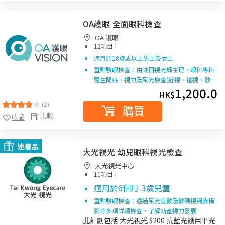
OA護眼 全面眼科檢查
OA 護眼
|
12項目
適用於18歲或以上男士及女士
重點驗眼檢查：由註冊視光師主理、眼科專科
醫生問症、視力及屈光檢查(近視、遠視、散…
1,200.0
HK$
(2)
購買
比較
收藏
連贈品
大光視光 幼兒眼科視光檢查
大光視光中心
|
11項目
適用於6個月-3歲兒童
重點驗眼檢查：透過屈光度數及數碼視網膜攝
影等多項詳細檢查，了解幼童視力發展
此計劃包括 大光視光 $200 抗藍光護目平光