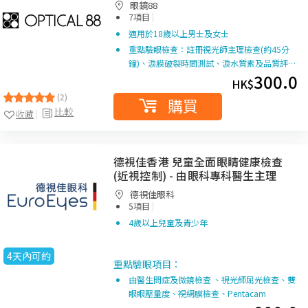
眼鏡88
|
7項目
適用於18歲以上男士及女士
重點驗眼檢查：註冊視光師主理檢查(約45分
鐘)、淚膜破裂時間測試、淚水質素及品質評…
300.0
HK$
(2)
購買
比較
收藏
德視佳香港 兒童全面眼睛健康檢查
(近視控制) - 由眼科專科醫生主理
德視佳眼科
|
5項目
4歲以上兒童及青少年
4天內可約
重點驗眼項目：
由醫生問症及微鏡檢查 、視光師屈光檢查、雙
眼眼壓量度、視網膜檢查、Pentacam