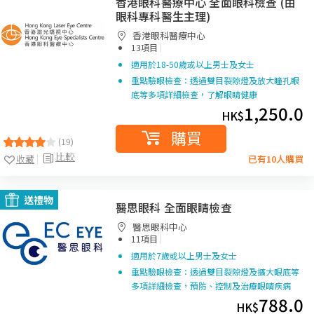
香港眼科醫療中心 全面眼科檢查 (由
眼科專科醫生主理)
香港眼科醫療中心
|
13項目
適用於18-50歲或以上男士及女士
重點驗眼檢查：透過雙目裂隙燈及放大瞳孔眼
底等多項詳細檢查，了解眼睛健康
1,250.0
HK$
購買
(19)
比較
收藏
已有10人購買
送禮物
醫思眼科 全面眼睛檢查
醫思眼科中心
|
11項目
適用於7歲或以上男士及女士
重點驗眼檢查：透過雙目裂隙燈及擴大眼底等
多項詳細檢查，預防、控制及治療眼睛疾病
788.0
HK$