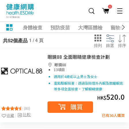
1
身體檢查
預防疫苗
大灣區體檢
寵物健
1 / 4 頁
共52個產品
排列
篩選
排序
眼鏡88 全面眼睛健康檢查計劃
眼鏡88
|
13項目
適用於4歲或以上男士及女士
重點驗眼檢查：透過裂隙燈外內眼及散瞳眼底
等多項全面檢查，了解眼睛健康
520.0
HK$
購買
(80)
比較
收藏
已有30人購買