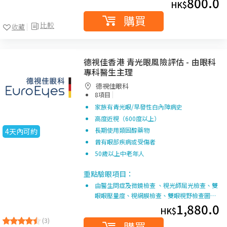
800.0
HK$
購買
比較
收藏
德視佳香港 青光眼風險評估 - 由眼科
專科醫生主理
德視佳眼科
|
8項目
家族有青光眼/早發性白內障病史
高度近視（600度以上）
長期使用類固醇藥物
4天內可約
曾有眼部疾病或受傷者
50歲以上中老年人
重點驗眼項目：
由醫生問症及微鏡檢查 、視光師屈光檢查、雙
眼眼壓量度、視網膜檢查、雙眼視野檢查圖…
1,880.0
HK$
(3)
購買