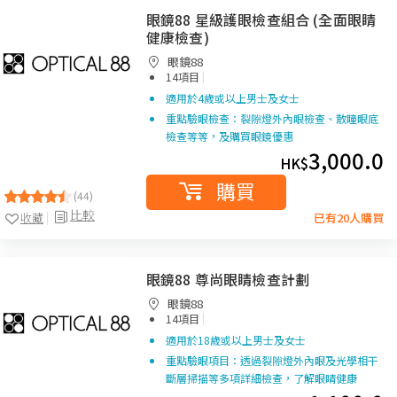
眼鏡88 星級護眼檢查組合 (全面眼睛
健康檢查)
眼鏡88
|
14項目
適用於4歲或以上男士及女士
重點驗眼檢查：裂隙燈外內眼檢查、散瞳眼底
檢查等等，及購買眼鏡優惠
3,000.0
HK$
購買
(44)
比較
收藏
已有20人購買
眼鏡88 尊尚眼睛檢查計劃
眼鏡88
|
14項目
適用於18歲或以上男士及女士
重點驗眼項目：透過裂隙燈外內眼及光學相干
斷層掃描等多項詳細檢查，了解眼睛健康