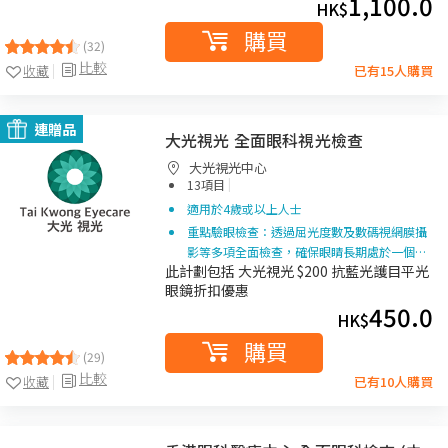
1,100.0
HK$
購買
(32)
比較
收藏
已有15人購買
連贈品
大光視光 全面眼科視光檢查
大光視光中心
|
13項目
適用於4歲或以上人士
重點驗眼檢查：透過屈光度數及數碼視網膜攝
影等多項全面檢查，確保眼睛長期處於一個…
此計劃包括 大光視光 $200 抗藍光護目平光
眼鏡折扣優惠
450.0
HK$
購買
(29)
比較
收藏
已有10人購買