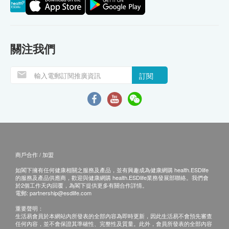
關注我們
訂閱
商戶合作 / 加盟
如閣下擁有任何健康相關之服務及產品，並有興趣成為健康網購 health.ESDlife
的服務及產品供應商，歡迎與健康網購 health.ESDlife業務發展部聯絡。我們會
於2個工作天內回覆，為閣下提供更多有關合作詳情。
電郵:
partnership@esdlife.com
重要聲明：
生活易會員於本網站內所發表的全部內容為即時更新，因此生活易不會預先審查
任何內容，並不會保證其準確性、完整性及質量。此外，會員所發表的全部內容