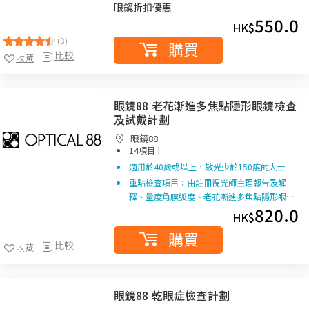
眼鏡折扣優惠
550.0
HK$
(3)
購買
比較
收藏
眼鏡88 老花漸進多焦點隱形眼鏡檢查
及試戴計劃
眼鏡88
|
14項目
適用於40歲或以上，散光少於150度的人士
重點檢查項目：由註冊視光師主理報告及解
釋、量度角膜弧度、老花漸進多焦點隱形眼…
820.0
HK$
購買
比較
收藏
眼鏡88 乾眼症檢查計劃