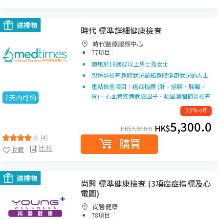
送禮物
時代 標準詳細健康檢查
時代醫療服務中心
|
77項目
適用於18歲或以上男士及女士
想透過檢查身體狀況認知身體健康狀況的人士
重點檢查項目：癌症指標 (肝、結腸、胰臟、
胃)、心血管疾病危險因子、類風濕關節炎檢查
7天內可約
33% off
5,300.0
HK$
HK$
7,910.0
(4)
購買
比較
收藏
送禮物
尚醫 標準健康檢查 (3項癌症指標及心
電圖)
尚醫健康
|
78項目