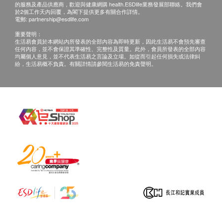
的服務及產品供應商，歡迎與健康網購 health.ESDlife業務發展部聯絡。我們會
於2個工作天內回覆，為閣下提供更多有關合作詳情。
電郵:
partnership@esdlife.com
重要聲明：
生活易會員於本網站內所發表的全部內容為即時更新，因此生活易不會預先審查
任何內容，並不會保證其準確性、完整性及質量。此外，會員所發表的全部內容
均屬個人意見，並不代表生活易之言論及立場。如從而引起任何損失或法律糾
紛，生活易概不負責。有關詳情請參閱生活易的免責聲明。