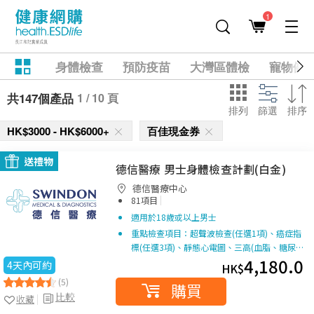
1
身體檢查
預防疫苗
大灣區體檢
寵物健
1 / 10 頁
共147個產品
排列
篩選
排序
HK$3000 - HK$6000+
百佳現金券
送禮物
德信醫療 男士身體檢查計劃(白金)
德信醫療中心
|
81項目
適用於18歲或以上男士
重點檢查項目：超聲波檢查(任選1項)、癌症指
標(任選3項)、靜態心電圖、三高(血脂、糖尿…
4,180.0
4天內可約
HK$
(5)
購買
比較
收藏