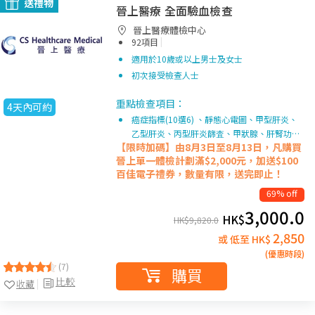
送禮物
晉上醫療 全面驗血檢查
晉上醫療體檢中心
|
92項目
適用於10歲或以上男士及女士
初次接受檢查人士
重點檢查項目：
4天內可約
癌症指標(10選6) 、靜態心電圖、甲型肝炎、
乙型肝炎、丙型肝炎篩査、甲狀腺、肝腎功…
【限時加碼】由8月3日至8月13日，凡購買
晉上單一
體檢計劃滿$2,000元，加送$100
百佳電子禮券，數量有限，送完即止！
69% off
3,000.0
HK$
HK$
9,820.0
2,850
或 低至 HK$
(優惠時段)
(7)
購買
比較
收藏