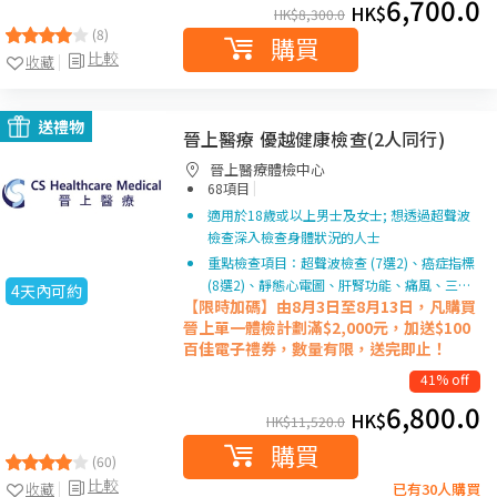
6,700.0
HK$
HK$
8,300.0
(8)
購買
比較
收藏
送禮物
晉上醫療 優越健康檢查(2人同行)
晉上醫療體檢中心
|
68項目
適用於18歲或以上男士及女士; 想透過超聲波
檢查深入檢查身體狀況的人士
重點檢查項目：超聲波檢查 (7選2)、癌症指標
(8選2)、靜態心電圖、肝腎功能、痛風、三…
4天內可約
【限時加碼】由8月3日至8月13日，凡購買
晉上單一
體檢計劃滿$2,000元，加送$100
百佳電子禮券，數量有限，送完即止！
41% off
6,800.0
HK$
HK$
11,520.0
購買
(60)
比較
收藏
已有30人購買