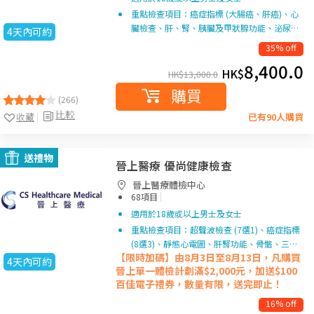
重點檢查項目：癌症指標 (大腸癌、肝癌)、心
臟檢查、肝、腎、胰臟及甲狀腺功能、泌尿…
4天內可約
35% off
8,400.0
HK$
HK$
13,000.0
購買
(266)
比較
收藏
已有90人購買
送禮物
晉上醫療 優尚健康檢查
晉上醫療體檢中心
|
68項目
適用於18歲或以上男士及女士
重點檢查項目：超聲波檢查 (7選1)、癌症指標
(8選3)、靜態心電圖、肝腎功能、骨骼、三…
【限時加碼】由8月3日至8月13日，凡購買
4天內可約
晉上單一
體檢計劃滿$2,000元，加送$100
百佳電子禮券，數量有限，送完即止！
16% off