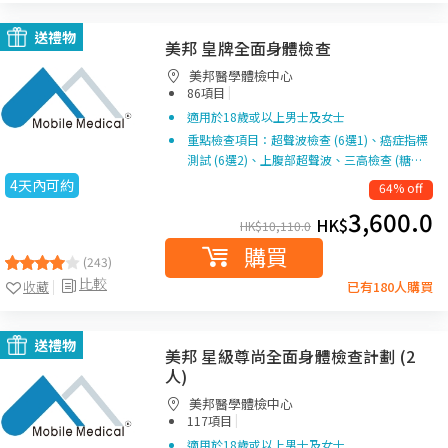
送禮物
美邦 皇牌全面身體檢查
美邦醫學體檢中心
|
86項目
適用於18歲或以上男士及女士
重點檢查項目：超聲波檢查 (6選1)、癌症指標
測試 (6選2)、上腹部超聲波、三高檢查 (糖…
4天內可約
64% off
3,600.0
HK$
HK$
10,110.0
購買
(243)
比較
收藏
已有180人購買
送禮物
美邦 星級尊尚全面身體檢查計劃 (2
人)
美邦醫學體檢中心
|
117項目
適用於18歲或以上男士及女士