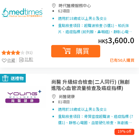
時代醫療服務中心
|
62項目
適用於18歲或以上男士及女士
重點檢查項目：超聲波檢查 (5選1)、柏氏抹
片、癌症指標 (前列腺、鼻咽癌)、靜臥心電…
3,600.0
HK$
購買
(91)
比較
收藏
已有50人購買
送禮物
尚醫 升級綜合檢查(二人同行) (無創
進階心血管流量檢查及癌症指標)
尚醫健康
|
81項目
適用於18歲或以上男士及女士
重點檢查項目：骨質密度超聲波、癌症指標 (7
選1)、靜態心電圖、血管硬化檢查、無創進…
19% off