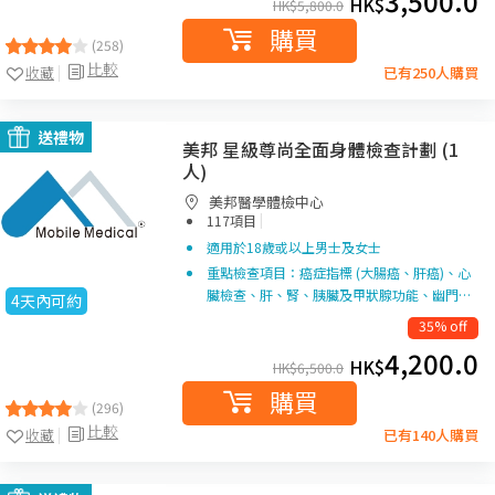
3,500.0
HK$
HK$
5,800.0
購買
(258)
比較
收藏
已有250人購買
送禮物
美邦 星級尊尚全面身體檢查計劃 (1
人)
美邦醫學體檢中心
|
117項目
適用於18歲或以上男士及女士
重點檢查項目：癌症指標 (大腸癌、肝癌)、心
臟檢查、肝、腎、胰臟及甲狀腺功能、幽門…
4天內可約
35% off
4,200.0
HK$
HK$
6,500.0
購買
(296)
比較
收藏
已有140人購買