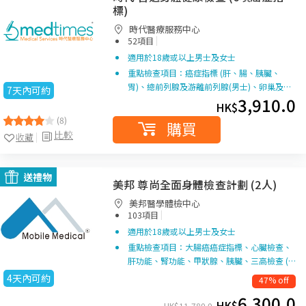
標)
時代醫療服務中心
|
52項目
適用於18歲或以上男士及女士
重點檢查項目：癌症指標 (肝、腸、胰臟、
胃)、總前列腺及游離前列腺(男士)、卵巢及…
7天內可約
3,910.0
HK$
(8)
購買
比較
收藏
送禮物
美邦 尊尚全面身體檢查計劃 (2人)
美邦醫學體檢中心
|
103項目
適用於18歲或以上男士及女士
重點檢查項目：大腸癌癌症指標、心臟檢查、
肝功能、腎功能、甲狀腺、胰臟、三高檢查 (…
4天內可約
47% off
6,300.0
HK$
HK$
11,780.0