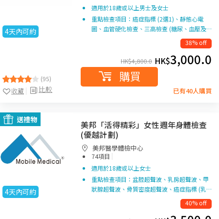
適用於18歲或以上男士及女士
重點檢查項目：癌症指標 (2選1)、靜態心電
圖、血管硬化檢查、三高檢查 (糖尿、血壓及…
4天內可約
38% off
3,000.0
HK$
HK$
4,800.0
購買
(95)
比較
收藏
已有40人購買
送禮物
美邦「活得精彩」女性週年身體檢查
(優越計劃)
美邦醫學體檢中心
|
74項目
適用於18歲或以上女士
重點檢查項目：盆腔超聲波、乳房超聲波、甲
狀腺超聲波、骨質密度超聲波、癌症指標 (乳…
4天內可約
40% off