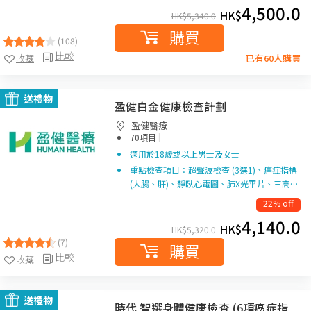
4,500.0
HK$
HK$
5,340.0
購買
(108)
比較
收藏
已有60人購買
送禮物
盈健白金健康檢查計劃
盈健醫療
|
70項目
適用於18歲或以上男士及女士
重點檢查項目：超聲波檢查 (3選1)、癌症指標
(大腸、肝)、靜臥心電圖、肺X光平片、三高…
22% off
4,140.0
HK$
HK$
5,320.0
(7)
購買
比較
收藏
送禮物
時代 智選身體健康檢查 (6項癌症指