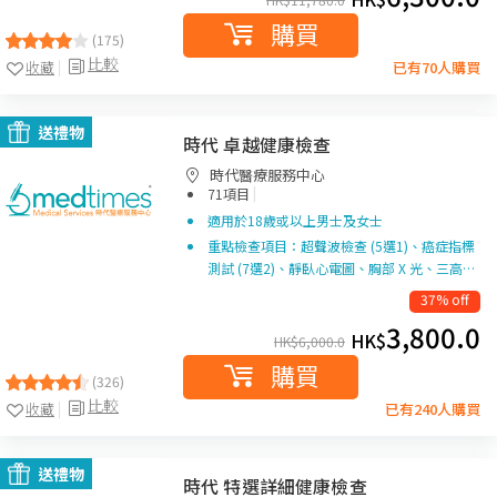
購買
(175)
比較
收藏
已有70人購買
送禮物
時代 卓越健康檢查
時代醫療服務中心
|
71項目
適用於18歲或以上男士及女士
重點檢查項目：超聲波檢查 (5選1)、癌症指標
測試 (7選2)、靜臥心電圖、胸部 X 光、三高…
37% off
3,800.0
HK$
HK$
6,000.0
購買
(326)
比較
收藏
已有240人購買
送禮物
時代 特選詳細健康檢查