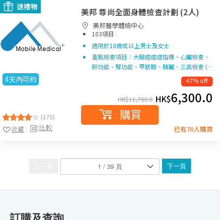
送禮物
美邦 尊尚全面身體檢查計劃 (2人)
美邦醫學體檢中心
|
103項目
適用於18歲或以上男士及女士
重點檢查項目：大腸癌癌症指標、心臟檢查、
肝功能、腎功能、甲狀腺、胰臟、三高檢查 (…
4天內可約
47% off
6,300.0
HK$
HK$
11,780.0
購買
(175)
比較
收藏
已有70人購買
上一頁
下一頁
訂購及查詢