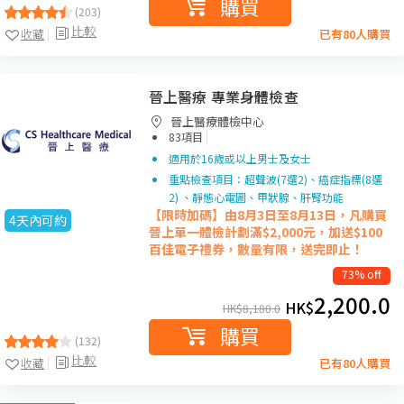
購買
(203)
比較
收藏
已有80人購買
晉上醫療 專業身體檢查
晉上醫療體檢中心
|
83項目
適用於16歲或以上男士及女士
重點檢查項目：超聲波(7選2)、癌症指標(8選
2) 、靜態心電圖、甲狀腺、肝腎功能
【限時加碼】由8月3日至8月13日，凡購買
4天內可約
晉上單一
體檢計劃滿$2,000元，加送$100
百佳電子禮券，數量有限，送完即止！
73% off
2,200.0
HK$
HK$
8,180.0
購買
(132)
比較
收藏
已有80人購買