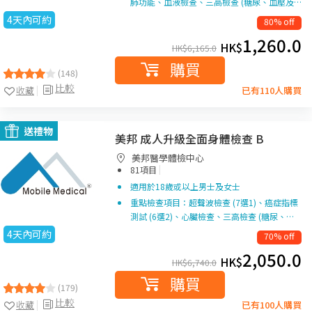
肺功能、血液檢查、三高檢查 (糖尿、血壓及…
4天內可約
80% off
1,260.0
HK$
HK$
6,165.0
購買
(148)
比較
收藏
已有110人購買
送禮物
美邦 成人升級全面身體檢查 B
美邦醫學體檢中心
|
81項目
適用於18歲或以上男士及女士
重點檢查項目：超聲波檢查 (7選1)、癌症指標
測試 (6選2)、心臟檢查、三高檢查 (糖尿、…
4天內可約
70% off
2,050.0
HK$
HK$
6,740.0
購買
(179)
比較
收藏
已有100人購買