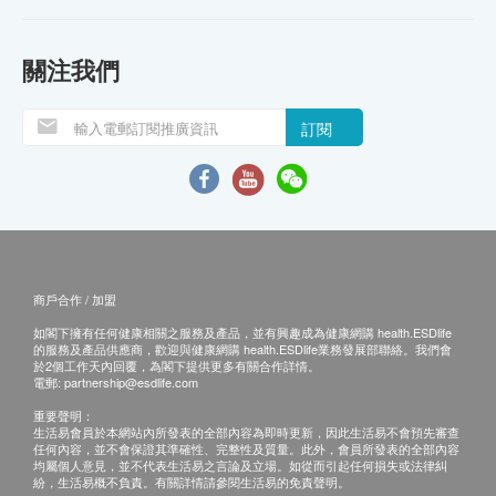
關注我們
訂閱
商戶合作 / 加盟
如閣下擁有任何健康相關之服務及產品，並有興趣成為健康網購 health.ESDlife
的服務及產品供應商，歡迎與健康網購 health.ESDlife業務發展部聯絡。我們會
於2個工作天內回覆，為閣下提供更多有關合作詳情。
電郵:
partnership@esdlife.com
重要聲明：
生活易會員於本網站內所發表的全部內容為即時更新，因此生活易不會預先審查
任何內容，並不會保證其準確性、完整性及質量。此外，會員所發表的全部內容
均屬個人意見，並不代表生活易之言論及立場。如從而引起任何損失或法律糾
紛，生活易概不負責。有關詳情請參閱生活易的免責聲明。