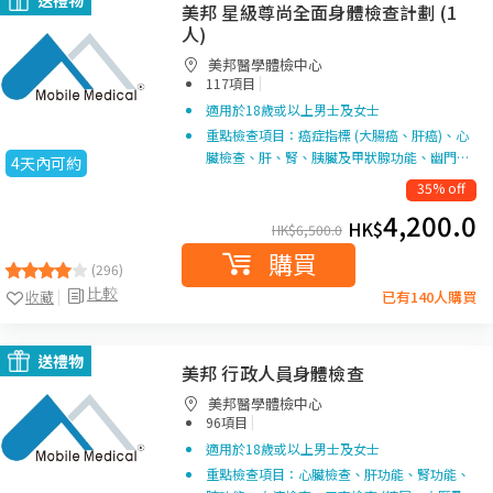
送禮物
美邦 星級尊尚全面身體檢查計劃 (1
人)
美邦醫學體檢中心
|
117項目
適用於18歲或以上男士及女士
重點檢查項目：癌症指標 (大腸癌、肝癌)、心
臟檢查、肝、腎、胰臟及甲狀腺功能、幽門…
4天內可約
35% off
4,200.0
HK$
HK$
6,500.0
購買
(296)
比較
收藏
已有140人購買
送禮物
美邦 行政人員身體檢查
美邦醫學體檢中心
|
96項目
適用於18歲或以上男士及女士
重點檢查項目：心臟檢查、肝功能、腎功能、