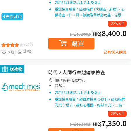
適用於18歲或以上男士及女士
重點檢查項目：癌症指標 (大腸癌、肝癌)、心
臟檢查、肝、腎、胰臟及甲狀腺功能、泌尿…
4天內可約
35% off
8,400.0
HK$
HK$
13,000.0
購買
(266)
比較
收藏
已有90人購買
送禮物
時代２人同行卓越健康檢查
時代醫療服務中心
|
71項目
適用於18歲或以上男士及女士
重點檢查項目：超聲波檢查 (5選1)、癌症指標
測試 (7選2)、靜臥心電圖、胸部 X 光、三高…
39% off
7,350.0
HK$
HK$
12,000.0