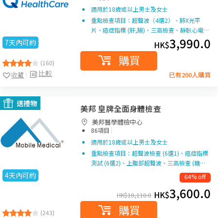
適用於18歲或以上男士及女士
重點檢查項目：超聲波（4選2）、肺X光平
片、癌症指標 (肝,腸)、三高檢查、靜臥心電…
3,990.0
7天內可約
HK$
購買
(160)
比較
收藏
已有200人購買
送禮物
美邦 皇牌全面身體檢查
美邦醫學體檢中心
|
86項目
適用於18歲或以上男士及女士
重點檢查項目：超聲波檢查 (6選1)、癌症指標
測試 (6選2)、上腹部超聲波、三高檢查 (糖…
4天內可約
64% off
3,600.0
HK$
HK$
10,110.0
購買
(243)