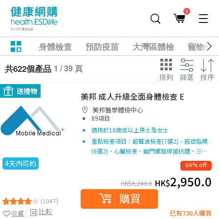
1
身體檢查
預防疫苗
大灣區體檢
寵物健
1 / 39 頁
共622個產品
排列
篩選
排序
送禮物
美邦 成人升級全面身體檢查 E
美邦醫學體檢中心
|
89項目
適用於18歲或以上男士及女士
重點檢查項目：超聲波檢查(7選2)、癌症指標
(6選2)、心臟檢查、幽門螺旋桿菌抗體、三…
4天內可約
64% off
2,950.0
HK$
HK$
8,240.0
購買
(1047)
比較
收藏
已有730人購買