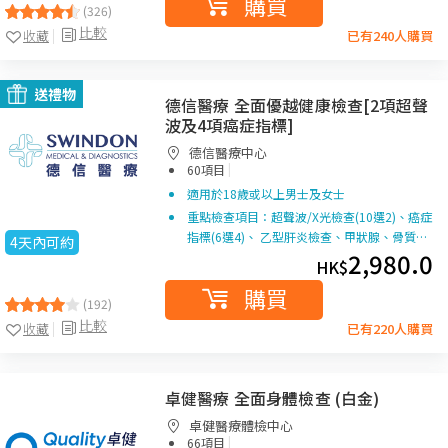
購買
(326)
比較
收藏
已有240人購買
送禮物
德信醫療 全面優越健康檢查[2項超聲
波及4項癌症指標]
德信醫療中心
|
60項目
適用於18歲或以上男士及女士
重點檢查項目：超聲波/X光檢查(10選2)、癌症
指標(6選4)、 乙型肝炎檢查、甲狀腺、骨質…
4天內可約
2,980.0
HK$
購買
(192)
比較
收藏
已有220人購買
卓健醫療 全面身體檢查 (白金)
卓健醫療體檢中心
|
66項目