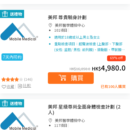
送禮物
美邦 尊貴驗身計劃
美邦醫學體檢中心
|
101項目
適用於18歲或以上男士及女士
重點檢查項目：超聲波檢查 (上腹部、下腹部
(女性: 盆腔/ 男性: 前列腺)、頸動脈、甲狀腺…
7天內可約
69% off
4,980.0
HK$
HK$
16,050.0
購買
(146)
比較
收藏
已有100人購買
送禮物
美邦 星級尊尚全面身體檢查計劃 (2
人)
美邦醫學體檢中心
|
117項目