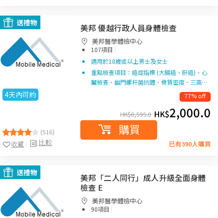
送禮物
美邦 優越行政人員身體檢查
美邦醫學體檢中心
|
107項目
適用於18歲或以上男士及女士
重點檢查項目：癌症指標 (大腸癌、肝癌)、心
臟檢查、幽門螺杆菌抗體、骨質密度、三高…
4天內可約
77% off
2,000.0
HK$
HK$
8,595.0
購買
(516)
比較
收藏
已有390人購買
送禮物
美邦「二人同行」成人升級全面身體
檢查 E
美邦醫學體檢中心
|
90項目