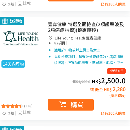
比較
收藏
已有180人購買
送禮物
壹森健康 特選全面檢查(2項超聲波及
2項癌症指標)(優惠時段)
Life Young Health 壹森健康
|
82項目
適用於18歲或以上男士及女士
重點檢查項目：超聲波檢查(5選2)、癌症指標
(5選2)、肝腎功能檢查、糖尿病、血脂、甲…
14天內可約
49% off
2,500.0
HK$
HK$
4,900.0
2,280
或 低至 HK$
(優惠時段)
購買
(118)
比較
收藏
已有160人購買