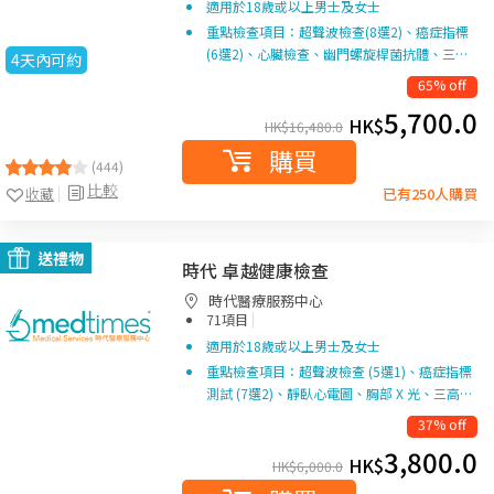
適用於18歲或以上男士及女士
重點檢查項目：超聲波檢查(8選2)、癌症指標
(6選2)、心臟檢查、幽門螺旋桿菌抗體、三…
4天內可約
65% off
5,700.0
HK$
HK$
16,480.0
購買
(444)
比較
收藏
已有250人購買
送禮物
時代 卓越健康檢查
時代醫療服務中心
|
71項目
適用於18歲或以上男士及女士
重點檢查項目：超聲波檢查 (5選1)、癌症指標
測試 (7選2)、靜臥心電圖、胸部 X 光、三高…
37% off
3,800.0
HK$
HK$
6,000.0