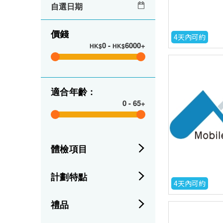
自選日期
價錢
4天內可約
0
-
6000+
HK$
HK$
適合年齡 :
0
-
65+
體檢項目
計劃特點
4天內可約
禮品