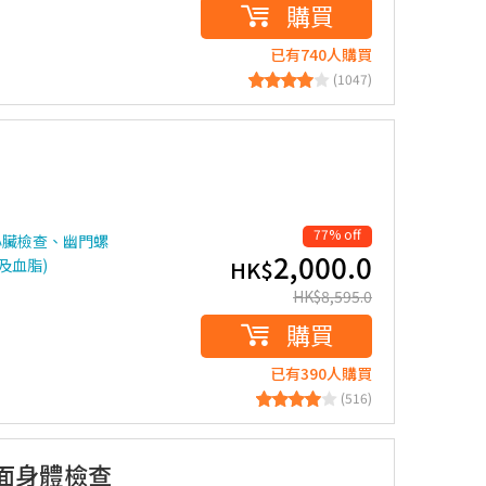
購買
已有740人購買
(1047)
77% off
心臟檢查、幽門螺
2,000.0
及血脂)
HK$
HK$
8,595.0
購買
已有390人購買
(516)
面身體檢查