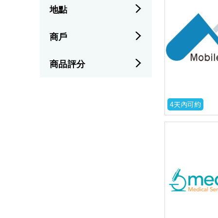
地點
商戶
商品評分
4天內可約