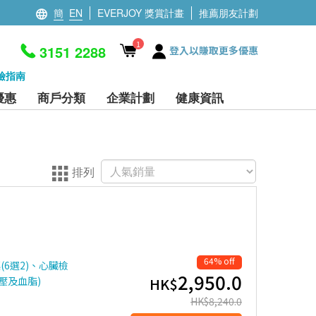
簡
EN
EVERJOY 獎賞計畫
推薦朋友計劃
1
3151 2288
登入以賺取更多優惠
檢指南
優惠
商戶分類
企業計劃
健康資訊
排列
64% off
(6選2)、心臟檢
2,950.0
壓及血脂)
HK$
HK$
8,240.0