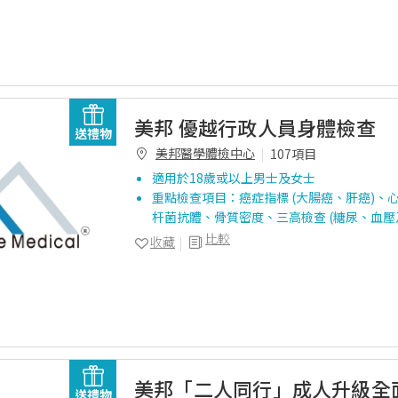
美邦 優越行政人員身體檢查
送禮物
美邦醫學體檢中心
107項目
適用於18歲或以上男士及女士
重點檢查項目：癌症指標 (大腸癌、肝癌)、
杆菌抗體、骨質密度、三高檢查 (糖尿、血壓
比較
收藏
美邦「二人同行」成人升級全
送禮物