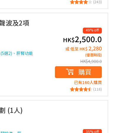
(243)
聲波及2項
49% off
2,500.0
HK$
2,280
或 低至 HK$
(5選2)、肝腎功能
(優惠時段)
HK$
4,900.0
購買
已有160人購買
(118)
 (1人)
35% off