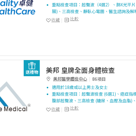
重點檢查項目：超聲波（4選2）、肺X光平片、
腸)、三高檢查、靜臥心電圖、醫生諮詢及解
比較
收藏
美邦 皇牌全面身體檢查
送禮物
美邦醫學體檢中心
86項目
適用於18歲或以上男士及女士
重點檢查項目：超聲波檢查 (6選1)、癌症指標測
腹部超聲波、三高檢查 (糖尿、血壓及血脂)
比較
收藏