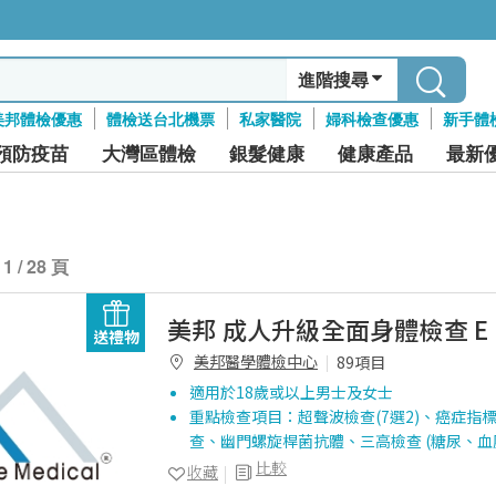
進階搜尋
美邦體檢優惠
體檢送台北機票
私家醫院
婦科檢查優惠
新手體
預防疫苗
大灣區體檢
銀髮健康
健康產品
最新
1 / 28 頁
美邦 成人升級全面身體檢查 E
送禮物
美邦醫學體檢中心
89項目
適用於18歲或以上男士及女士
重點檢查項目：超聲波檢查(7選2)、癌症指標
查、幽門螺旋桿菌抗體、三高檢查 (糖尿、血
比較
收藏