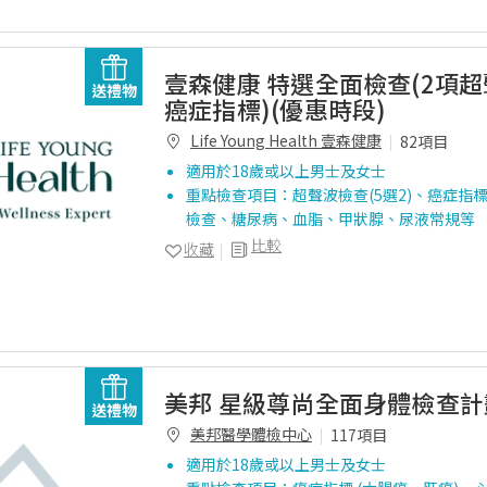
壹森健康 特選全面檢查(2項超
送禮物
癌症指標)(優惠時段)
Life Young Health 壹森健康
82項目
適用於18歲或以上男士及女士
重點檢查項目：超聲波檢查(5選2)、癌症指標
檢查、糖尿病、血脂、甲狀腺、尿液常規等
比較
收藏
美邦 星級尊尚全面身體檢查計劃
送禮物
美邦醫學體檢中心
117項目
適用於18歲或以上男士及女士