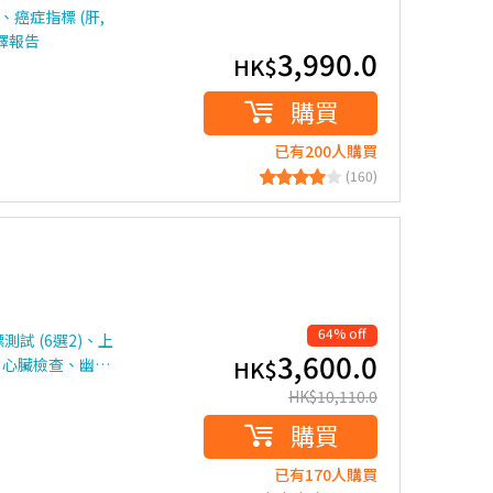
癌症指標 (肝,
釋報告
3,990.0
HK$
購買
已有200人購買
(160)
64% off
試 (6選2)、上
3,600.0
、心臟檢查、幽…
HK$
HK$
10,110.0
購買
已有170人購買