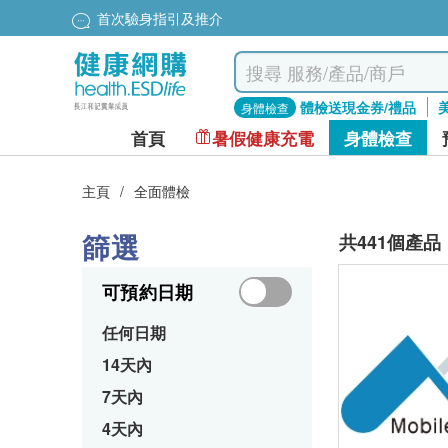
首次驗身指引及推介
體檢送現金券/禮品
身體檢查
首頁
暑假健康充電
身體檢查
主頁
/
全面體檢
篩選
共441個產品
可預約日期
任何日期
14天內
7天內
4天內