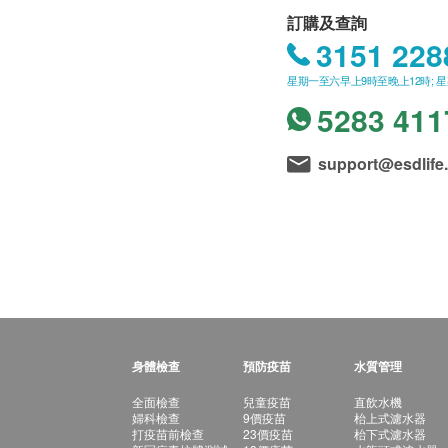
訂購及查詢
3151 228
星期一至六早上9時至晚上12時; 
5283 411
support@esdlife
身體檢查
預防疫苗
水質管理
全面檢查
兒童疫苗
直飲水機
婦科檢查
9價疫苗
枱上式濾水器
打疫苗前檢查
23價疫苗
枱下式濾水器