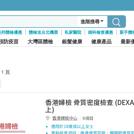
進階搜尋
美邦體檢優惠
體檢送台北機票
私家醫院
婦科檢查優惠
新手體
預防疫苗
大灣區體檢
銀髮健康
健康產品
最新
/ 1 頁
香港婦檢 骨質密度檢查 (DEXA)
上)
香港婦檢中心
9項目
適用於18歲或以上女士
重點檢查項目：椎骨骨質密度、髖關節骨質