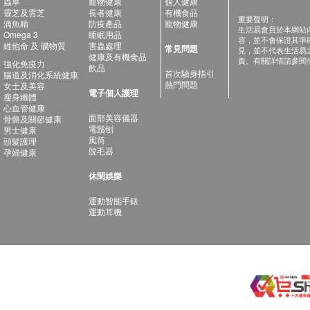
蟲草
寵物健康
個人健康
靈芝及雲芝
長者健康
有機食品
重要聲明：
滴魚精
防疫產品
寵物健康
生活易會員於本網站
Omega 3
睡眠用品
容，並不會保證其準
維他命 及 礦物質
害蟲處理
常見問題
見，並不代表生活易
健康及有機食品
責。有關詳情請參閱
強化免疫力
飲品
首次驗身指引
腸道及消化系統健康
熱門問題
女士及美容
電子個人護理
瘦身纖體
心血管健康
面部美容儀器
骨骼及關節健康
電鬚刨
男士健康
風筒
頭髮護理
脫毛器
孕婦健康
休閑娛樂
運動智能手錶
運動耳機