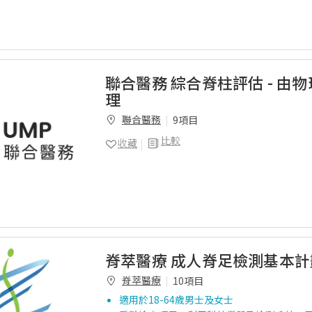
聯合醫務 綜合脊柱評估 - 由
理
聯合醫務
9項目
比較
收藏
脊萃醫療 成人脊足檢測基本計
脊萃醫療
10項目
適用於18-64歲男士及女士