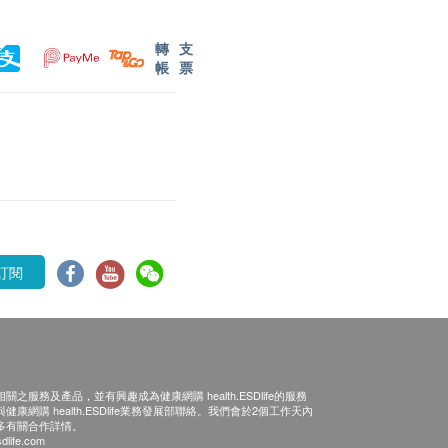
轉
支
帳
票
訂閱
之服務及產品，並有興趣成為健康網購 health.ESDlife的服務
康網購 health.ESDlife業務發展部聯絡。我們會於2個工作天內
多有關合作詳情。
dlife.com