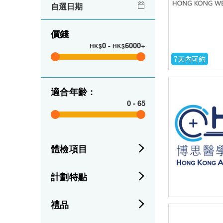
自選日期
價錢
0
-
6000+
HK$
HK$
7天內可約
適合年齡 :
0
-
65
體檢項目
計劃特點
禮品