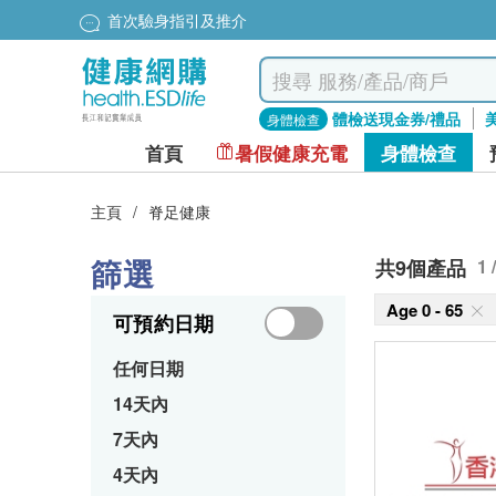
首次驗身指引及推介
體檢送現金券/禮品
身體檢查
首頁
暑假健康充電
身體檢查
主頁
/
脊足健康
篩選
共9個產品
1 
Age 0 - 65
可預約日期
任何日期
14天內
7天內
4天內