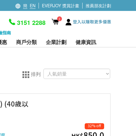
簡
EN
EVERJOY 獎賞計畫
推薦朋友計劃
1
3151 2288
登入以賺取更多優惠
檢指南
優惠
商戶分類
企業計劃
健康資訊
排列
 (40歲以
32% off
850.0
HK$
密度