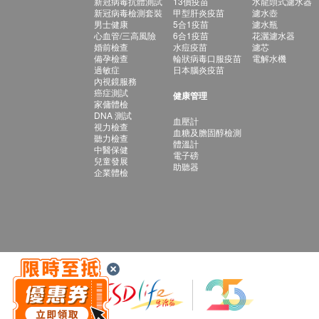
新冠病毒抗體測試
13價疫苗
水龍頭式濾水器
新冠病毒檢測套裝
甲型肝炎疫苗
濾水壺
男士健康
5合1疫苗
濾水瓶
心血管/三高風險
6合1疫苗
花灑濾水器
婚前檢查
水痘疫苗
濾芯
備孕檢查
輪狀病毒口服疫苗
電解水機
過敏症
日本腦炎疫苗
內視鏡服務
癌症測試
健康管理
家傭體檢
DNA 測試
血壓計
視力檢查
血糖及膽固醇檢測
聽力檢查
體溫計
中醫保健
電子磅
兒童發展
助聽器
企業體檢