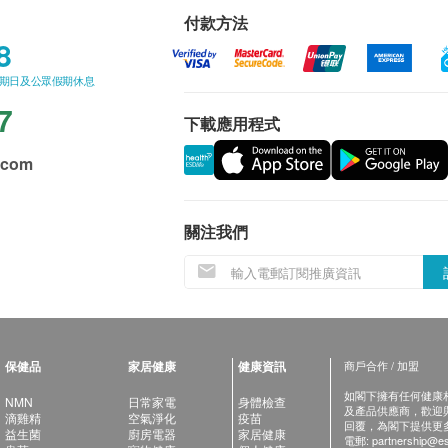
付款方法
8
星期日及公眾假期休息
7
下載應用程式
.com
關注我們
保健品
家居健康
健康資訊
商戶合作 / 加盟
如閣下擁有任何健康相關
NMN
日常家電
身體檢查
及產品供應商，歡迎與健
滴雞精
空氣淨化
疫苗
回覆，為閣下提供更
益生菌
廚房電器
家居健康
電郵:
partnership@es