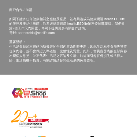
商戶合作 / 加盟
如閣下擁有任何健康相關之服務及產品，並有興趣成為健康網購 health.ESDlife
的服務及產品供應商，歡迎與健康網購 health.ESDlife業務發展部聯絡。我們會
於2個工作天內回覆，為閣下提供更多有關合作詳情。
電郵:
partnership@esdlife.com
重要聲明：
生活易會員於本網站內所發表的全部內容為即時更新，因此生活易不會預先審查
任何內容，並不會保證其準確性、完整性及質量。此外，會員所發表的全部內容
均屬個人意見，並不代表生活易之言論及立場。如從而引起任何損失或法律糾
紛，生活易概不負責。有關詳情請參閱生活易的免責聲明。