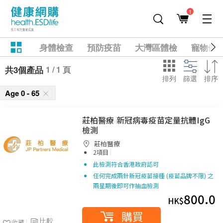
1
身體檢查
預防疫苗
大灣區體檢
寵物健
1 / 1 頁
共3個產品
排列
篩選
排序
Age 0 - 65
莊柏醫療 新冠病毒疫苗定量抗體IgG
檢測
莊柏醫療
|
2項目
此檢測符合香港政府認可
任何完成兩針新冠疫苗接種 (疫苗品牌不限) 之
兩星期後即可作抽血檢測
800.0
HK$
購買
比較
收藏