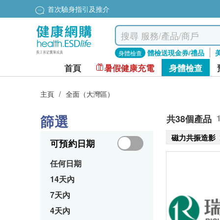
首次驗身指引及推介
體檢送現金券/禮品
身體檢查
首頁
暑假健康充電
身體檢查
主頁
/
全面（大灣區）
篩選
共38個產品
磁力共振造影
可預約日期
任何日期
14天內
7天內
4天內