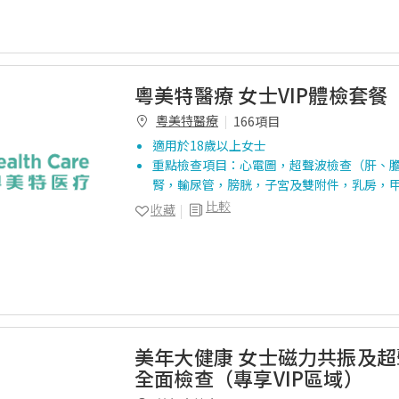
粵美特醫療 女士VIP體檢套餐
粵美特醫療
166項目
適用於18歲以上女士
重點檢查項目：心電圖，超聲波檢查（肝、
腎，輸尿管，膀胱，子宮及雙附件，乳房，
比較
收藏
美年大健康 女士磁力共振及
全面檢查（專享VIP區域）