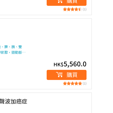
購買
(1)
膽、脾、胰、雙
甲狀腺，頸動脈…
5,560.0
HK$
購買
(1)
超聲波加癌症