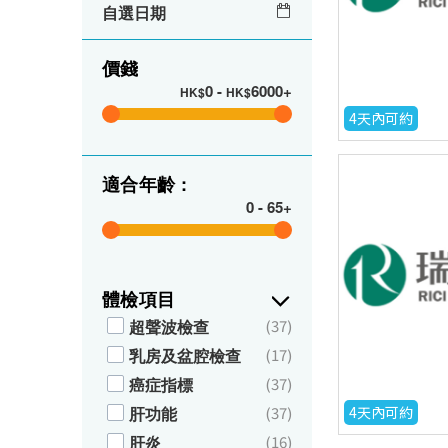
自選日期
價錢
0
-
6000+
HK$
HK$
4天內可約
適合年齡 :
0
-
65+
體檢項目
超聲波檢查
(37)
乳房及盆腔檢查
(17)
癌症指標
(37)
肝功能
(37)
4天內可約
肝炎
(16)