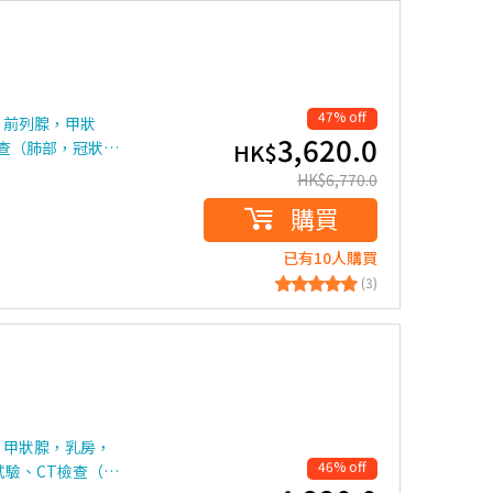
47% off
，前列腺，甲狀
3,620.0
檢查（肺部，冠狀…
HK$
HK$
6,770.0
購買
已有10人購買
(3)
，甲狀腺，乳房，
46% off
試驗、CT檢查（…