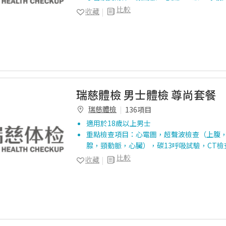
比較
收藏
瑞慈體檢 男士體檢 尊尚套餐
瑞慈體檢
136項目
適用於18歲以上男士
重點檢查項目：心電圖，超聲波檢查（上腹
腺，頸動脈，心臟），碳13呼吸試驗，CT
比較
收藏