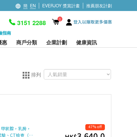
簡
EN
EVERJOY 獎賞計畫
推薦朋友計劃
1
3151 2288
登入以賺取更多優惠
檢指南
優惠
商戶分類
企業計劃
健康資訊
排列
47% off
，甲狀腺，乳房，
3,640.0
試驗、CT檢查（…
HK$