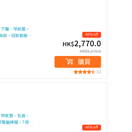
，下腹，甲狀腺，
46% off
（肺部，冠狀動脈…
2,770.0
HK$
HK$
5,170.0
購買
(1)
、甲狀腺、乳房、
部電腦掃描，7項…
46% off