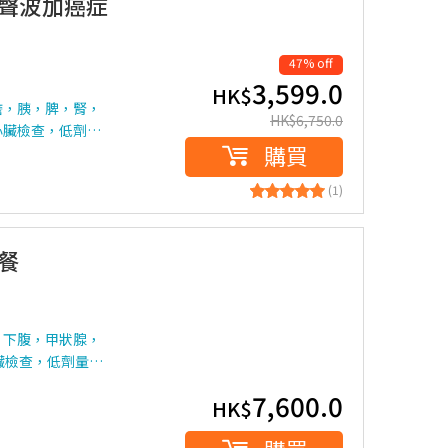
超聲波加癌症
47% off
3,599.0
HK$
膽，胰，脾，腎，
HK$
6,750.0
心臟檢查，低劑…
購買
(1)
餐
，下腹，甲狀腺，
臟檢查，低劑量…
7,600.0
HK$