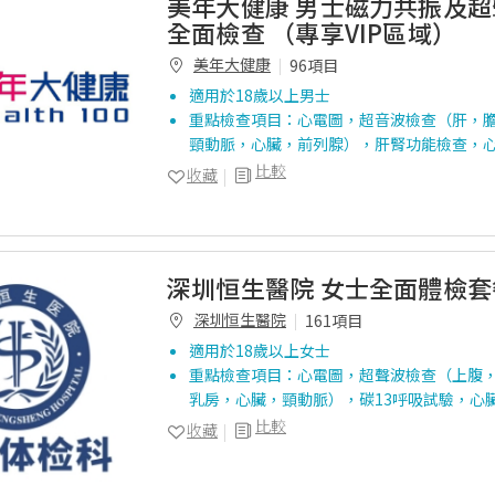
美年大健康 男士磁力共振及
全面檢查 （專享VIP區域）
美年大健康
96項目
適用於18歲以上男士
重點檢查項目：心電圖，超音波檢查（肝，
頸動脈，心臟，前列腺），肝腎功能檢查，
比較
收藏
深圳恒生醫院 女士全面體檢套
深圳恒生醫院
161項目
適用於18歲以上女士
重點檢查項目：心電圖，超聲波檢查（上腹
乳房，心臟，頸動脈），碳13呼吸試驗，心
比較
收藏