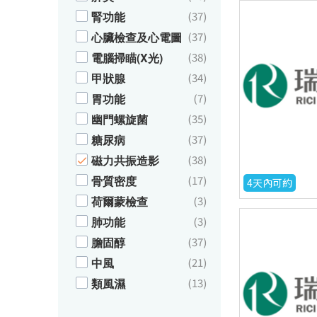
腎功能
(37)
心臟檢查及心電圖
(37)
電腦掃瞄(X光)
(38)
甲狀腺
(34)
胃功能
(7)
幽門螺旋菌
(35)
糖尿病
(37)
磁力共振造影
(38)
骨質密度
(17)
4天內可約
荷爾蒙檢查
(3)
肺功能
(3)
膽固醇
(37)
中風
(21)
類風濕
(13)