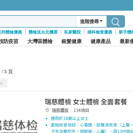
進階搜尋
美邦體檢優惠
體檢送台北機票
私家醫院
婦科檢查優惠
新手體
預防疫苗
大灣區體檢
銀髮健康
健康產品
最新
1 / 3 頁
瑞慈體檢 女士體檢 全面套餐
瑞慈體檢
134項目
適用於18歲以上女士
重點檢查項目：心電圖，超聲波檢查（上腹
子宮及雙附件，頸動脈，心臟），碳13呼吸