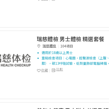
瑞慈體檢 男士體檢 精選套餐
瑞慈體檢
104項目
適用於18歲以上男士
重點檢查項目：心電圖，超聲波檢查（上腹
腺），碳13呼吸試驗，低劑量肺部電腦掃描
比較
收藏