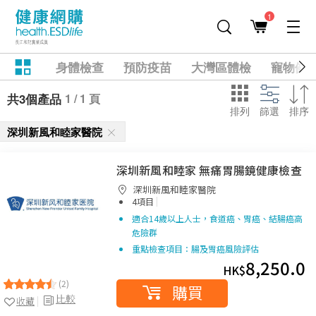
1
身體檢查
預防疫苗
大灣區體檢
寵物健
1 / 1 頁
共3個產品
排列
篩選
排序
深圳新風和睦家醫院
深圳新風和睦家 無痛胃腸鏡健康檢查
深圳新風和睦家醫院
|
4項目
適合14歲以上人士，食道癌、胃癌、結腸癌高
危險群
重點檢查項目：腸及胃癌風險評估
8,250.0
HK$
(2)
購買
比較
收藏