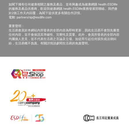
如閣下擁有任何健康相關之服務及產品，並有興趣成為健康網購 health.ESDlife
的服務及產品供應商，歡迎與健康網購 health.ESDlife業務發展部聯絡。我們會
於2個工作天內回覆，為閣下提供更多有關合作詳情。
電郵:
partnership@esdlife.com
重要聲明：
生活易會員於本網站內所發表的全部內容為即時更新，因此生活易不會預先審查
任何內容，並不會保證其準確性、完整性及質量。此外，會員所發表的全部內容
均屬個人意見，並不代表生活易之言論及立場。如從而引起任何損失或法律糾
紛，生活易概不負責。有關詳情請參閱生活易的免責聲明。