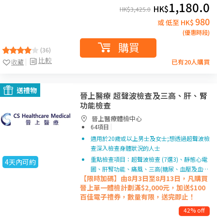
1,180.0
HK$
HK$
3,425.0
980
或 低至 HK$
(優惠時段)
購買
(36)
比較
收藏
已有20人購買
送禮物
晉上醫療 超聲波檢查及三高、肝、腎
功能檢查
晉上醫療體檢中心
|
64項目
適用於20歲或以上男士及女士;想透過超聲波檢
查深入檢查身體狀況的人士
重點檢查項目：超聲波檢查 (7選3)、靜態心電
4天內可約
圖、肝腎功能、痛風、三高(糖尿、血壓及血…
【限時加碼】由8月3日至8月13日，凡購買
晉上單一
體檢計劃滿$2,000元，加送$100
百佳電子禮券，數量有限，送完即止！
42% off