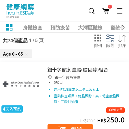
1
身體檢查
預防疫苗
大灣區體檢
寵物健
1 / 5 頁
共74個產品
排列
篩選
排序
Age 0 - 65
銀十字醫療 血脂(膽固醇)組合
銀十字醫療集團
|
5項目
適用於18歲或以上男士及女士
重點檢查項目：總膽固醇、高、低密度膽固
醇、三酸甘油脂
4天內可約
68% off
250.0
HK$
HK$
790.0