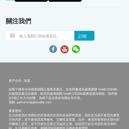
關注我們
訂閱
商戶合作 / 加盟
如閣下擁有任何健康相關之服務及產品，並有興趣成為健康網購 health.ESDlife
的服務及產品供應商，歡迎與健康網購 health.ESDlife業務發展部聯絡。我們會
於2個工作天內回覆，為閣下提供更多有關合作詳情。
電郵:
partnership@esdlife.com
重要聲明：
生活易會員於本網站內所發表的全部內容為即時更新，因此生活易不會預先審查
任何內容，並不會保證其準確性、完整性及質量。此外，會員所發表的全部內容
均屬個人意見，並不代表生活易之言論及立場。如從而引起任何損失或法律糾
紛，生活易概不負責。有關詳情請參閱生活易的免責聲明。