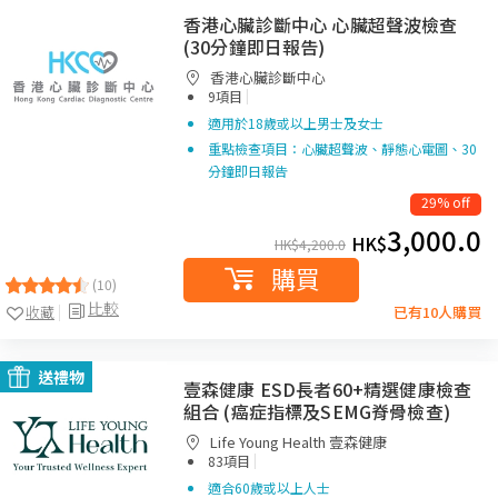
香港心臟診斷中心 心臟超聲波檢查
(30分鐘即日報告)
香港心臟診斷中心
|
9項目
適用於18歲或以上男士及女士
重點檢查項目：心臟超聲波、靜態心電圖、30
分鐘即日報告
29% off
3,000.0
HK$
HK$
4,200.0
購買
(10)
比較
收藏
已有10人購買
送禮物
壹森健康 ESD長者60+精選健康檢查
組合 (癌症指標及SEMG脊骨檢查)
Life Young Health 壹森健康
|
83項目
適合60歲或以上人士