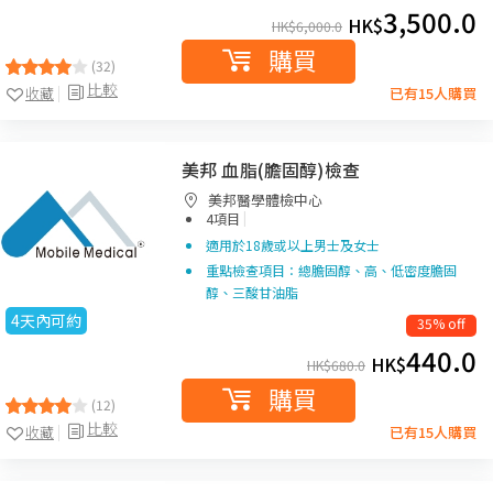
3,500.0
HK$
HK$
6,000.0
購買
(32)
比較
收藏
已有15人購買
美邦 血脂(膽固醇)檢查
美邦醫學體檢中心
|
4項目
適用於18歲或以上男士及女士
重點檢查項目：總膽固醇、高、低密度膽固
醇、三酸甘油脂
4天內可約
35% off
440.0
HK$
HK$
680.0
購買
(12)
比較
收藏
已有15人購買