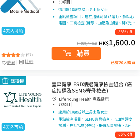
|
63項目
適用於18歲或以上男士及女士
重點檢查項目：癌症指標測試 (3選1)、靜臥心
電圖、三高檢查 (糖尿、血壓及血脂)、肺X光…
4天內可約
58% off
1,600.0
HK$
HK$
3,840.0
購買
(57)
比較
收藏
已有20人購買
送禮物
壹森健康 ESD精選健康檢查組合 (癌
症指標及SEMG脊骨檢查)
Life Young Health 壹森健康
|
78項目
適用於18歲或以上男士及女士
重點檢查項目：SEMG脊骨檢查、心血管硬度
檢測、癌症指標(4選1)、肝腎功能檢查、糖…
4天內可約
66% off