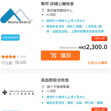
美邦 詳細心臟檢查
美邦醫學體檢中心
|
91項目
適用於18歲或以上男士及女士
重點檢查項目：靜臥心電圖、三高檢查 (糖
尿、血壓及血脂)、上腹部超聲波及癌症指標…
4天內可約
78% off
2,300.0
HK$
HK$
10,450.0
購買
(41)
比較
收藏
已有15人購買
高血壓組合檢查
銀十字醫療集團
|
11項目
適用於18歲或以上男士及女士
重點檢查項目：糖尿、血脂、腎功能、痛風
58% off