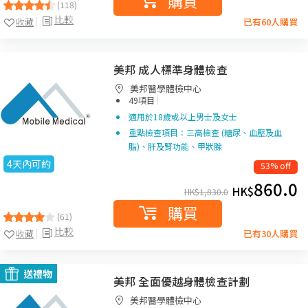
購買
(118)
比較
收藏
已有60人購買
美邦 成人標準身體檢查
美邦醫學體檢中心
|
49項目
適用於18歲或以上男士及女士
重點檢查項目：三高檢查 (糖尿、血壓及血
脂)、肝及腎功能、甲狀腺
4天內可約
53% off
860.0
HK$
HK$
1,830.0
購買
(61)
比較
收藏
已有30人購買
送禮物
美邦 全面優越身體檢查計劃
美邦醫學體檢中心