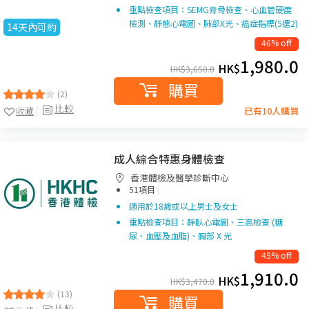
重點檢查項目：SEMG脊骨檢查、心血管硬度
檢測、靜態心電圖、肺部X光、癌症指標(5選2)
14天內可約
46% off
1,980.0
HK$
HK$
3,650.0
購買
(2)
比較
收藏
已有10人購買
成人綜合特惠身體檢查
香港體檢及醫學診斷中心
|
51項目
適用於18歲或以上男士及女士
重點檢查項目：靜臥心電圖、三高檢查 (糖
尿、血壓及血脂)、胸部 X 光
45% off
1,910.0
HK$
HK$
3,470.0
(13)
購買
比較