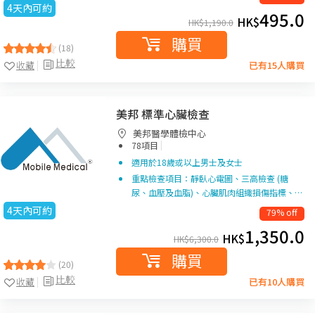
4天內可約
495.0
HK$
HK$
1,190.0
購買
(18)
比較
收藏
已有15人購買
美邦 標準心臟檢查
美邦醫學體檢中心
|
78項目
適用於18歲或以上男士及女士
重點檢查項目：靜臥心電圖、三高檢查 (糖
尿、血壓及血脂)、心臟肌肉組織損傷指標、…
4天內可約
79% off
1,350.0
HK$
HK$
6,300.0
購買
(20)
比較
收藏
已有10人購買