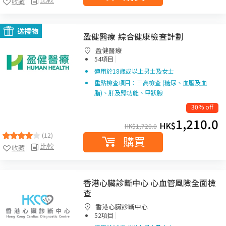
收藏
送禮物
盈健醫療 綜合健康檢查計劃
盈健醫療
|
54項目
適用於18歲或以上男士及女士
重點檢查項目：三高檢查 (糖尿、血壓及血
脂)、肝及腎功能、甲狀腺
30% off
1,210.0
HK$
HK$
1,720.0
(12)
購買
比較
收藏
香港心臟診斷中心 心血管風險全面檢
查
香港心臟診斷中心
|
52項目