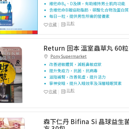
維他命B
、D及鎂，有助維持男士肌肉功能
6
含維他命B雜協助脂肪、碳酸化合物及蛋白質
每日一粒，提供男性所需的營養素
比較
收藏
Return 回本 溫室蟲草丸 60粒
Pony Supermarket
改善過敏體質，減輕鼻敏症狀
提升免疫力，抗菌、抗病毒
滋陰補腎，改善氣虛，提升活力
寧神安睡，提升入睡效率及深層睡眠質素
比較
收藏
森下仁丹 Bifina Si 晶球益
方 30包