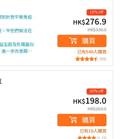
18% off
特別針對平衡免疫
276.9
HK$
HK$
338.0
壞，令他們無法在
購買
益生菌及乳鐵蛋白
，進一步改善腸…
已有540人購買
(49)
粒
30% off
198.0
HK$
HK$
283.0
購買
已有10人購買
(3)