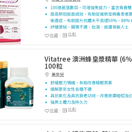
100億菌落數目，可增強免疫力，富含青春
提高新冠疫苗成效，有助促進新型病毒患者
後遺症，有助提升抗體水平高達50%，88% 
紓緩便秘、腸胃不適、肚瀉、皮膚易敏人士
比較
收藏
Vitatree 澳洲蜂皇漿精華 (6% 
100粒
美奈兒
舒緩壓力情緒，有助改善睡眠質素
緩解更年女性各種不適
具抗氧化及具抗衰老功效，改善皮膚暗啞及
強男士體力及持久力
比較
收藏