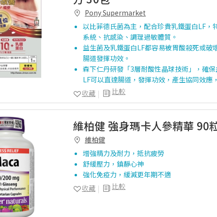
Pony Supermarket
以比菲德氏菌為主，配合珍貴乳鐵蛋白LF，
系統、抗感染、調理過敏體質。
益生菌及乳鐵蛋白LF都容易被胃酸殺死或破
腸道發揮功效。
森下仁丹研發「3層耐酸性晶球技術」，確保
LF可以直達腸道，發揮功效，產生協同效應
比較
收藏
維柏健 強身瑪卡人參精華 90
維柏健
增強精力及耐力，抵抗疲勞
舒緩壓力，鎮靜心神
強化免疫力，緩減更年期不適
比較
收藏