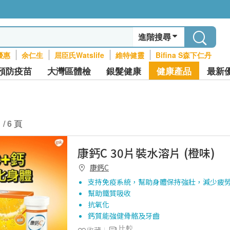
進階搜尋
優惠
余仁生
屈臣氏Watslife
維特健靈
Bifina S森下仁丹
預防疫苗
大灣區體檢
銀髮健康
健康產品
最新
1 / 6 頁
康鈣C 30片裝水溶片 (橙味)
康鈣C
支持免疫系統，幫助身體保持強壯，減少疲
幫助鐵質吸收
抗氧化
鈣質能強健骨骼及牙齒
比較