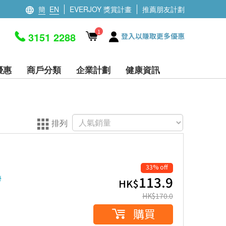
簡
EN
EVERJOY 獎賞計畫
推薦朋友計劃
1
3151 2288
登入以賺取更多優惠
優惠
商戶分類
企業計劃
健康資訊
排列
33% off
113.9
勞
HK$
HK$
170.0
購買