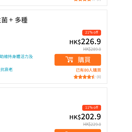
菌 + 多種
21% off
226.9
HK$
HK$
289.0
有助維持身體活力及
購買
及抗衰老
已有80人購買
(8)
11% off
202.9
HK$
HK$
229.0