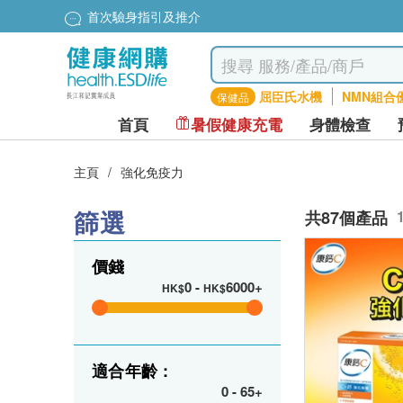
首次驗身指引及推介
屈臣氏水機
NMN組合
保健品
首頁
暑假健康充電
身體檢查
主頁
/
強化免疫力
篩選
共87個產品
價錢
0
-
6000+
HK$
HK$
適合年齡 :
0
-
65+