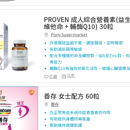
PROVEN 成人綜合營養素(益生
維他命 + 輔酶Q10) 30粒
Pony Supermarket
改善腸道益菌平衡，調理腸道，定時暢便
有助減低腸胃敏感
配合多種維他命及礦物質，由A至Zinc鋅，
免疫力
輔酶Q10有強效抗氧化活性，維護心臟健康
比較
收藏
善存 女士配方 60粒
善存
在正常免疫系統中起者重要的作用
有助提供身體所需能量
幫助維持健康肌膚