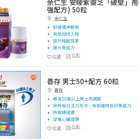
余仁生 安睡紫靈芝「破壁」孢
強配方) 50粒
余仁生
舒緩精神緊張
有助加快入睡
提升睡眠質素
提升免疫力
比較
收藏
善存 男士50+配方 60粒
善存
專為50歲以上男士而調配
保持每日活力充沛，有助維持良好免疫力
持眼睛健康
促進心臟健康
比較
收藏