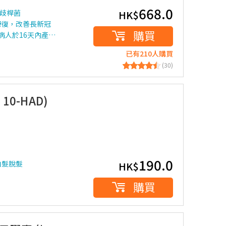
668.0
雙歧桿菌
HK$
康復，改善長新冠
購買
病人於16天內產…
已有210人購買
(30)
10-HAD)
190.0
白髮脫髮
HK$
購買