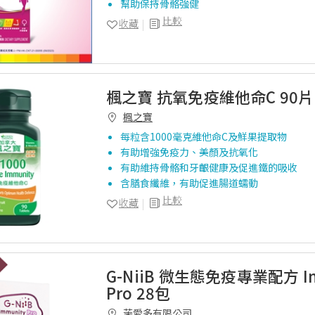
幫助保持骨骼強健
比較
收藏
楓之寶 抗氧免疫維他命C 90片
楓之寶
每粒含1000毫克維他命C及鮮果提取物
有助增強免疫力、美顏及抗氧化
有助維持骨骼和牙齦健康及促進鐵的吸收
含膳食纖維，有助促進腸道蠕動
比較
收藏
G-NiiB 微生態免疫專業配方 Im
Pro 28包
茉愛多有限公司