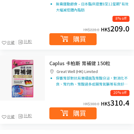
無需運動節食 – 日本臨床證實8至12星期*有效
大幅減低體內脂肪
8% off
209.0
HK$
HK$
228.0
購買
比較
收藏
Caplus 卡柏斯 胃補健 150粒
Great Well (HK) Limited
保養胃部對抗有害細菌及胃酸分泌，對消化不
良、胃灼熱、胃酸過多或腸胃氣脹等有良好…
20% off
310.4
HK$
HK$
388.0
購買
比較
收藏