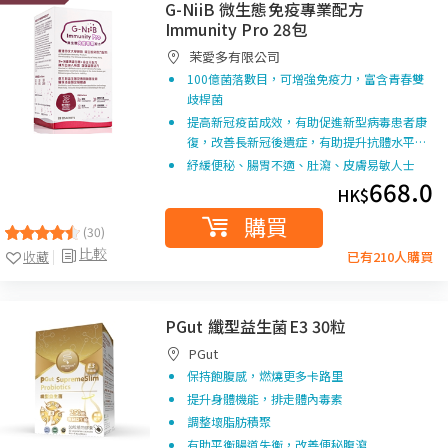
G-NiiB 微生態免疫專業配方
Immunity Pro 28包
茉愛多有限公司
100億菌落數目，可增強免疫力，富含青春雙
歧桿菌
提高新冠疫苗成效，有助促進新型病毒患者康
復，改善長新冠後遺症，有助提升抗體水平…
紓緩便秘、腸胃不適、肚瀉、皮膚易敏人士
668.0
HK$
購買
(30)
比較
收藏
已有210人購買
PGut 纖型益生菌E3 30粒
PGut
保持飽腹感，燃燒更多卡路里
提升身體機能，排走體內毒素
調整壞脂肪積聚
有助平衡腸道失衡，改善便秘腹瀉