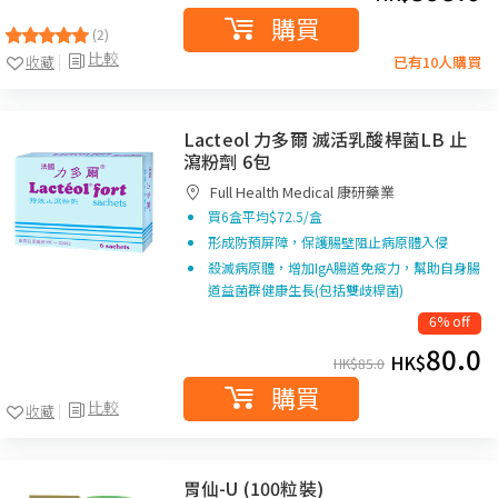
購買
(2)
比較
收藏
已有10人購買
Lacteol 力多爾 滅活乳酸桿菌LB 止
瀉粉劑 6包
Full Health Medical 康研藥業
買6盒平均$72.5/盒
形成防預屏障，保護腸壁阻止病原體入侵
殺滅病原體，增加IgA腸道免疫力，幫助自身腸
道益菌群健康生長(包括雙歧桿菌)
6% off
80.0
HK$
HK$
85.0
購買
比較
收藏
胃仙-U (100粒裝)