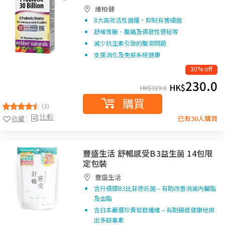
維柏健
8大高效活性菌種，抑制有害細菌
舒緩胃脹、腹痛及偶發性便秘等
減少抗生素引致的腹瀉問題
支援消化及免疫系統健康
30% off
230.0
HK$
HK$
329.0
購買
(3)
比較
收藏
已有30人購買
豐盛生活 舒暢感受B3益生菌 14包限
定包裝
豐盛生活
含升級版B3比菲德氏菌 – 有助改善消減內臟脂
及血脂
含日本嚴選珍貴菊苣纖維 – 有助腸道健康地排
出多餘毒素