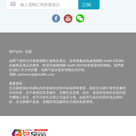
訂閱
商戶合作 / 加盟
如閣下擁有任何健康相關之服務及產品，並有興趣成為健康網購 health.ESDlife
的服務及產品供應商，歡迎與健康網購 health.ESDlife業務發展部聯絡。我們會
於2個工作天內回覆，為閣下提供更多有關合作詳情。
電郵:
partnership@esdlife.com
重要聲明：
生活易會員於本網站內所發表的全部內容為即時更新，因此生活易不會預先審查
任何內容，並不會保證其準確性、完整性及質量。此外，會員所發表的全部內容
均屬個人意見，並不代表生活易之言論及立場。如從而引起任何損失或法律糾
紛，生活易概不負責。有關詳情請參閱生活易的免責聲明。