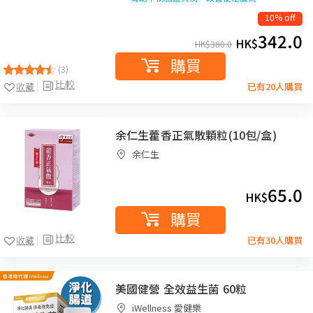
10% off
342.0
HK$
HK$
380.0
購買
(3)
比較
收藏
已有20人購買
余仁生藿香正氣散顆粒(10包/盒)
余仁生
65.0
HK$
購買
比較
收藏
已有30人購買
美國健營 全效益生菌 60粒
iWellness 愛健樂