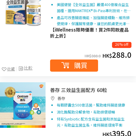
美國健營【全效益生菌】嚴選400億複合益生
菌種，運用MAKTREK® Bi-Pass專利技術，在…
產品可改善腸道機能、加強腸道蠕動、維持排
便規律，保護腸胃健康，讓您的肌膚更光澤…
【iWellness限時優惠！買2件同款產品
折上折】
26% off
288.0
HK$
HK$
388.0
購買
比較
收藏
善存 三效益生菌配方 60粒
善存
每顆膠囊含500億活菌，幫助維持腸道健康
消化酶幫助分解食物，有助排便順暢
特有Synbiotic 配方含有益生菌和添加益生
元，有助益生菌生長，維持腸道環境平衡
395.0
HK$