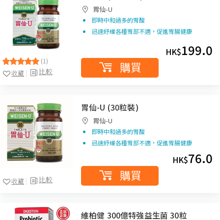
胃仙-U
即時中和過多的胃酸
迅速紓緩各種胃部不適，促進胃腸健康
199.0
HK$
(1)
購買
比較
收藏
胃仙-U (30粒裝)
胃仙-U
即時中和過多的胃酸
迅速紓緩各種胃部不適，促進胃腸健康
76.0
HK$
購買
比較
收藏
維柏健 300億特強益生菌 30粒