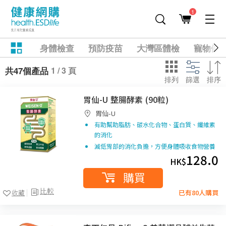
1
身體檢查
預防疫苗
大灣區體檢
寵物健
1 / 3 頁
共47個產品
排列
篩選
排序
胃仙-U 整腸酵素 (90粒)
胃仙-U
有助幫助脂肪、碳水化合物、蛋白質、纖維素
的消化
減低胃部的消化負擔，方便身體吸收食物營養
128.0
HK$
購買
比較
收藏
已有80人購買