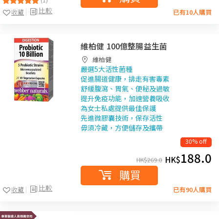
比較
收藏
已有10人購買
維柏健 100億整腸益生菌
維柏健
嚴選5大活性菌種
促進腸道健康，排走有害毒素
舒緩腹瀉、胃氣、便秘及過敏
提升免疫功能，加速營養吸收
為女士私處提供最佳保護
先進微膠囊技術，保存活性
毋須冷藏，方便儲存及攜帶
30% off
188.0
HK$
HK$
269.0
購買
比較
收藏
已有90人購買