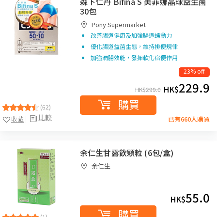
森下仁丹 Bifina S 美菲娜晶球益生菌
30包
Pony Supermarket
改善腸道健康及加強腸道蠕動力
優化腸道益菌生態，維持排便規律
加強潤腸效能，發揮軟化宿便作用
23% off
229.9
HK$
HK$
299.0
購買
(62)
比較
收藏
已有660人購買
余仁生甘露飲顆粒 (6包/盒)
余仁生
55.0
HK$
購買
(1)