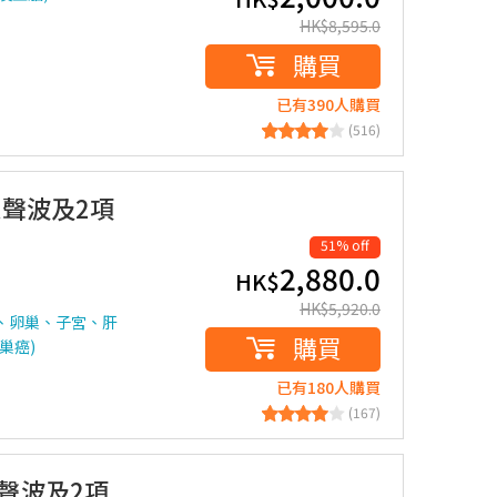
HK$
8,595.0
購買
已有390人購買
(516)
超聲波及2項
51% off
2,880.0
HK$
HK$
5,920.0
、卵巢、子宮、肝
購買
巢癌)
已有180人購買
(167)
聲波及2項