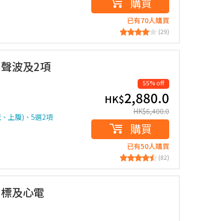
購買
已有70人購買
(29)
超聲波及2項
55% off
2,880.0
HK$
HK$
6,400.0
、上腹)、5選2項
購買
已有50人購買
(82)
指標及心電