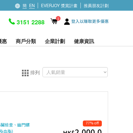
簡
EN
EVERJOY 獎賞計畫
推薦朋友計劃
1
3151 2288
登入以賺取更多優惠
優惠
商戶分類
企業計劃
健康資訊
排列
77% off
心臟檢查、幽門螺
2,000.0
及血脂)
HK$