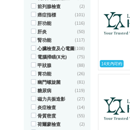
前列腺檢查
(2)
癌症指標
(101)
肝功能
(116)
肝炎
(50)
腎功能
(117)
心臟檢查及心電圖
(108)
電腦掃瞄(X光)
(75)
14天內可約
甲狀腺
(88)
胃功能
(26)
幽門螺旋菌
(81)
糖尿病
(119)
磁力共振造影
(27)
炎症檢查
(14)
骨質密度
(55)
荷爾蒙檢查
(2)