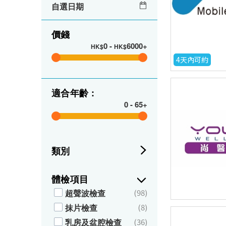
自選日期
價錢
0
-
6000+
HK$
HK$
4天內可約
適合年齡 :
0
-
65+
類別
體檢項目
超聲波檢查
(98)
抹片檢查
(8)
乳房及盆腔檢查
(36)