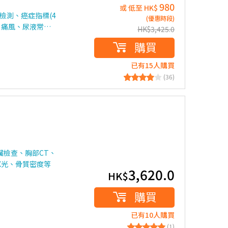
980
或 低至 HK$
檢測、癌症指標(4
(優惠時段)
、痛風、尿液常…
HK$
3,425.0
購買
已有15人購買
(36)
臟檢查、胸部CT、
X光、骨質密度等
3,620.0
HK$
購買
已有10人購買
(1)