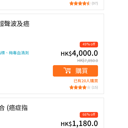
(97)
(超聲波及癌
49% off
4,000.0
HK$
指標、梅毒血清測
HK$
7,850.0
購買
已有20人購買
(15)
合 (癌症指
66% off
1,180.0
HK$