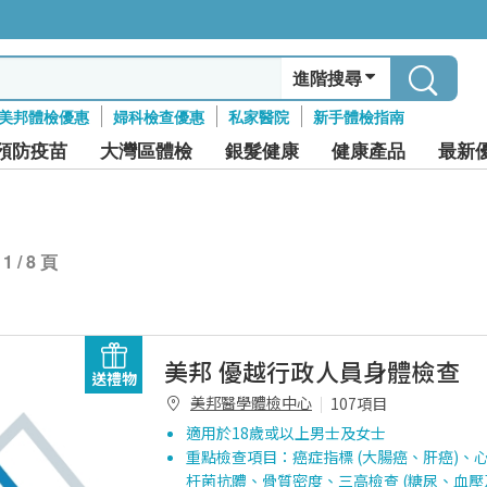
進階搜尋
美邦體檢優惠
婦科檢查優惠
私家醫院
新手體檢指南
預防疫苗
大灣區體檢
銀髮健康
健康產品
最新
1 / 8 頁
美邦 優越行政人員身體檢查
送禮物
美邦醫學體檢中心
107項目
適用於18歲或以上男士及女士
重點檢查項目：癌症指標 (大腸癌、肝癌)、
杆菌抗體、骨質密度、三高檢查 (糖尿、血壓