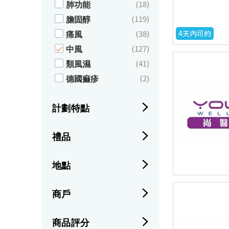
肺功能
(18)
膽固醇
(119)
痛風
(38)
4天內可約
中風
(127)
類風濕
(41)
德國痲疹
(2)
計劃特點
禮品
地點
商戶
商品評分