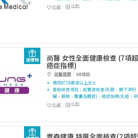
比較
收藏
尚醫 女性全面健康檢查 (7項
送禮物
癌症指標)
尚醫健康
68項目
適用於18歲或以上女士
重點檢查項目：超聲波檢查(乳腺、腋下淋巴
臟、膀胱、膽囊及膽管)、癌症指標(乳癌、卵
比較
收藏
壹森健康 特選全面檢查(2項超