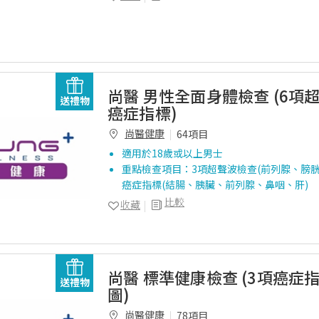
尚醫 男性全面身體檢查 (6項
送禮物
癌症指標)
尚醫健康
64項目
適用於18歲或以上男士
重點檢查項目：3項超聲波檢查(前列腺、膀胱
癌症指標(結腸、胰臟、前列腺、鼻咽、肝)
比較
收藏
尚醫 標準健康檢查 (3項癌症
送禮物
圖)
尚醫健康
78項目