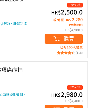
49% off
2,500.0
HK$
2,280
或 低至 HK$
(5選2)、肝腎功能
(優惠時段)
HK$
4,900.0
購買
已有160人購買
(118)
(3項癌症指
32% off
2,980.0
HK$
心血管硬化檢測、
HK$
4,400.0