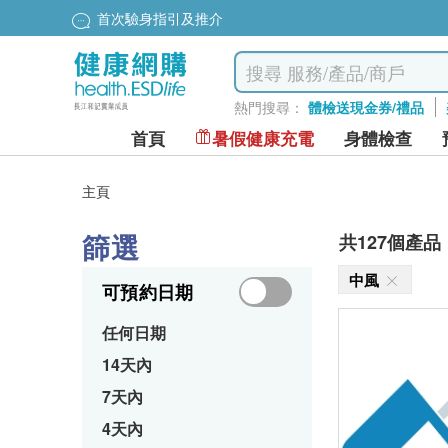
首次驗身指引及推介
熱門搜尋：
體檢送現金券/禮品
首頁
暑假健康充電
身體檢查
主頁
篩選
共127個產品
中風
可預約日期
任何日期
14天內
7天內
4天內