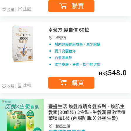
購買
比較
收藏
卓營方 髮自信 60粒
卓營方
幫助頭髮健康成長，減少脫髮
提升亮麗色澤
白髮變黑髮
維持皮膚、牙齒、指甲的健康
548.0
HK$
購買
比較
收藏
豐盛生活 煥髮奇蹟育髮系列 - 煥肌生
髮素(30條裝) 2盒裝+生髮潤黑激活精
華噴霧1枝 (內服防脫 X 外塗生髮)
豐盛生活