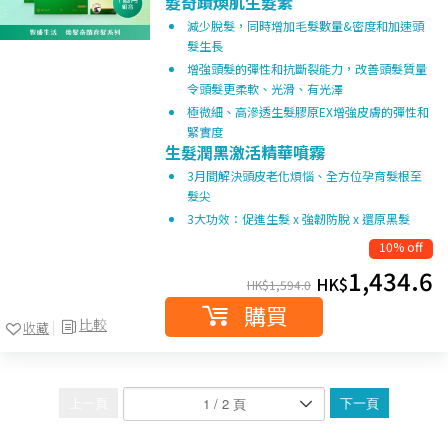
髮奇蹟煥肌生髮素
減少脫髮，同時增加毛髮數量&密度和加速頭
髮生長
增強頭髮的彈性和抗斷裂能力，改善頭髮質量
令頭髮更柔軟、光滑、有光澤
極微細、高滲透生髮膠原EX增強皮膚的彈性和
緊實度
生髮潤黑激活精華噴霧
3月間解決頭皮老化煩惱、全方位孕育髮根至
髮尖
3大功效：促進生髮 x 強韌防脫 x 還原黑髮
10% off
1,434.6
HK$
HK$
1,594.0
購買
比較
收藏
上一頁
下一頁