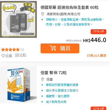
德國草藥 超速效烏絲生髮素 60粒
鴻運貿易(國際)有限公司
頭髮稀少，促進頭髮生機，預防及治療脫髮、
禿頭、白髮、以及修護枯黃髮質等。
76% off
446.0
HK$
HK$
1,864.0
購買
(1)
比較
收藏
已有10人購買
倍靈 腎保 72粒
倍靈
鞏固前列腺及腎臟的健康
提升男仕整體活力及精力
護腰腎，強化體質
減少脫髮及白髮
31% off