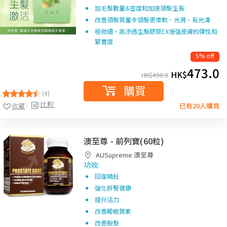
加毛髮數量&密度和加速頭髮生長
改善頭髮質量令頭髮更柔軟、光滑、有光澤
極微細、高滲透生髮膠原EX增強皮膚的彈性和
緊實度
5% off
473.0
HK$
HK$
498.0
購買
(4)
比較
收藏
已有20人購買
澳至尊 - 前列寶(60粒)
AUSupreme 澳至尊
功效:
回復精壯
強化肝腎健康
提升活力
改善睡眠質素
改善脫髮