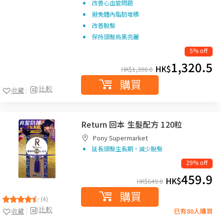
改善心血管問題
避免體內脂肪堆積
改善脫髮
保持頭髮烏黑亮麗
5% off
1,320.5
HK$
HK$
1,390.0
購買
比較
收藏
Return 回本 生髮配方 120粒
Pony Supermarket
延長頭髮生長期，減少脫髮
29% off
459.9
HK$
HK$
649.0
購買
(4)
比較
收藏
已有80人購買