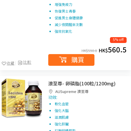
增強免疫力
恢復男士青春
促進男士身體健康
減少夜間醒來次數
強效抗氧化
5% off
560.5
HK$
HK$
590.0
購買
比較
收藏
澳至尊- 卵磷脂(100粒/1200mg)
AUSupreme 澳至尊
功效:
軟化血管
強化大腦
滋潤肌膚
強化肝臟
打散囤積厚脂