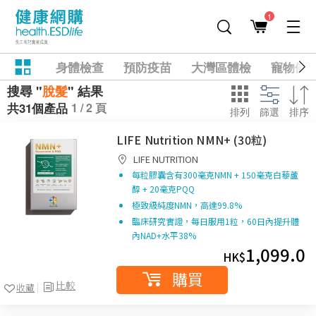
1
身體檢查
預防疫苗
大灣區體檢
寵物健
搜尋 "
脫髮
" 結果
1 / 2 頁
共31個產品
排列
篩選
排序
LIFE Nutrition NMN+ (30粒)
LIFE NUTRITION
每粒膠囊含有
300
毫克
NMN + 150
毫克白藜蘆
醇 +
20
毫克
PQQ
極致級純度
NMN
，高達
99.8%
臨床研究實證，每日服用1粒，60日內提升體
內NAD+水平38%
1,099.0
HK$
購買
比較
收藏