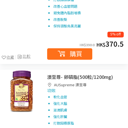
改善心血管問題
避免體內脂肪堆積
改善脫髮
保持頭髮烏黑亮麗
5% off
370.5
HK$
HK$
390.0
購買
比較
收藏
澳至尊- 卵磷脂(500粒/1200mg)
AUSupreme 澳至尊
功效:
軟化血管
強化大腦
滋潤肌膚
強化肝臟
打散囤積厚脂