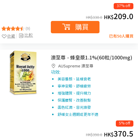
37% off
209.0
HK$
HK$
330.0
購買
(9)
比較
收藏
已有50人購買
澳至尊 - 蜂皇漿1.1%(60粒/1000mg)
AUSupreme 澳至尊
功效:
美容養顏、延緩衰老
寧神安睡、舒緩疲勞
增強體質、提升精力
保護腰腎、改善脫髮
面色紅潤、容光煥發
舒緩女士週期或更年不適
5% off
370.5
HK$
HK$
390.0