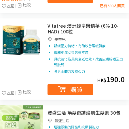
比較
收藏
已有390人購買
Vitatree 澳洲蜂皇漿精華 (6% 10-
HAD) 100粒
美奈兒
舒緩壓力情緒，有助改善睡眠質素
緩解更年女性各種不適
具抗氧化及具抗衰老功效，改善皮膚暗啞及白
髮脫髮
強男士體力及持久力
190.0
HK$
購買
比較
收藏
豐盛生活 煥髮奇蹟煥肌生髮素 30包
豐盛生活
增強頭髮的彈性和抗斷裂能力