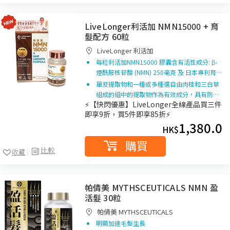
LiveLonger利活加 NMN15000 + 育
髮配方 60粒
LiveLonger 利活加
每粒利活加NMN15000 膠囊含有活性成分: β-
煙酰胺核苷酸 (NMN) 250毫克 及 日本專利育…
蓽茇提取物和一種或多種選自由肉桂和三白草
組成的組中的提取物作為有效成分，具有防…
⚡【快閃優惠】LiveLonger全線產品買三件
即享9折，買5件即享85折⚡
1,380.0
HK$
購買
比較
收藏
帕倩美 MYTHSCEUTICALS NMN 盈
活髮 30粒
帕倩美 MYTHSCEUTICALS
明顯加速毛髮生長