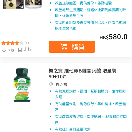
改善血液迴圈，提供養份，啟動毛囊
改善毛髮生長週期，縮短休止期到成長期的時
間，促進毛髮生長
有助阻止脫髮及白髮等情況出現，刺激色素細
胞產生黑色素
580.0
HK$
(1)
購買
比較
收藏
楓之寶 維他命B雜含葉酸 增量裝
90+10片
楓之寶
有助減輕煩躁、鬱悶、緊張和壓力，讓你輕鬆
入睡
有助能量代謝，消除疲勞，集中精神，改善健
忘
有助改善皮膚健康、指甲脆弱、 脫髮和口腔問
題
有助提升身體能量代謝