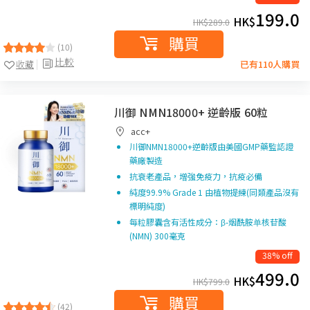
199.0
HK$
HK$
289.0
購買
(10)
比較
收藏
已有110人購買
川御 NMN18000+ 逆齡版 60粒
acc+
川御NMN18000+逆齡版由美國GMP藥監認證
藥廠製造
抗衰老產品，增強免疫力，抗疫必備
純度99.9% Grade 1 由植物提練(同類產品沒有
標明純度)
每粒膠囊含有活性成分：β-烟酰胺单核苷酸
(NMN) 300毫克
38% off
499.0
HK$
HK$
799.0
購買
(42)