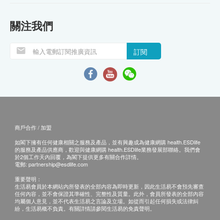
關注我們
訂閱
商戶合作 / 加盟
如閣下擁有任何健康相關之服務及產品，並有興趣成為健康網購 health.ESDlife
的服務及產品供應商，歡迎與健康網購 health.ESDlife業務發展部聯絡。我們會
於2個工作天內回覆，為閣下提供更多有關合作詳情。
電郵:
partnership@esdlife.com
重要聲明：
生活易會員於本網站內所發表的全部內容為即時更新，因此生活易不會預先審查
任何內容，並不會保證其準確性、完整性及質量。此外，會員所發表的全部內容
均屬個人意見，並不代表生活易之言論及立場。如從而引起任何損失或法律糾
紛，生活易概不負責。有關詳情請參閱生活易的免責聲明。