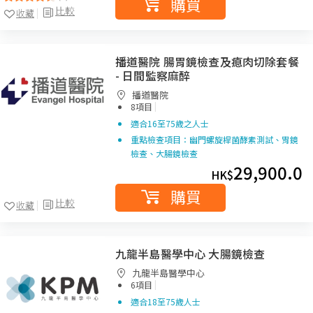
購買
比較
收藏
播道醫院 腸胃鏡檢查及瘜肉切除套餐
- 日間監察麻醉
播道醫院
|
8項目
適合16至75歲之人士
重點檢查項目：幽門螺旋桿菌酵素測試、胃鏡
檢查、大腸鏡檢查
29,900.0
HK$
購買
比較
收藏
九龍半島醫學中心 大腸鏡檢查
九龍半島醫學中心
|
6項目
適合18至75歲人士