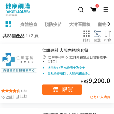
1
身體檢查
預防疫苗
大灣區體檢
寵物健
1 / 2 頁
共23個產品
排列
篩選
排序
仁輝專科 大腸內視鏡套餐
仁輝專科中心 (仁輝內視鏡及日間醫療中
|
心)
2項目
適用於16至75歲男士及女士
重點檢查項目：大腸癌風險評估
9,200.0
HK$
購買
(18)
比較
收藏
已有10人購買