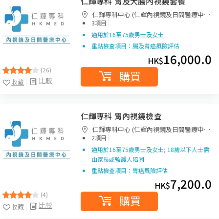
仁輝專科 胃及大腸內視鏡套餐
仁輝專科中心 (仁輝內視鏡及日間醫療中
|
心)
3項目
適用於16至75歲男士及女士
重點檢查項目：腸及胃癌風險評估
16,000.0
HK$
(26)
購買
比較
收藏
仁輝專科 胃內視鏡檢查
仁輝專科中心 (仁輝內視鏡及日間醫療中
|
心)
2項目
適用於16至75歲男士及女士; 18歲以下人士需
由家長或監護人陪同
重點檢查項目：胃癌風險評估
7,200.0
HK$
(4)
購買
比較
收藏