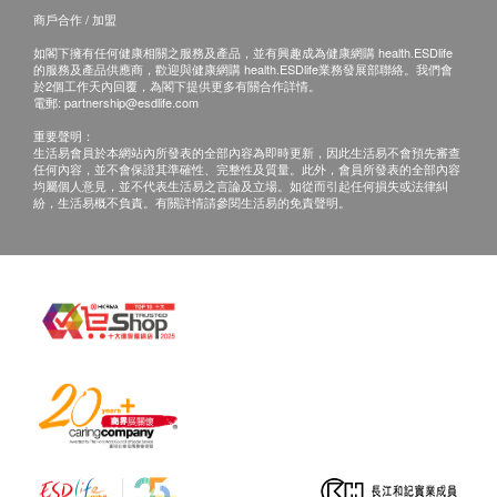
商戶合作 / 加盟
如閣下擁有任何健康相關之服務及產品，並有興趣成為健康網購 health.ESDlife
的服務及產品供應商，歡迎與健康網購 health.ESDlife業務發展部聯絡。我們會
於2個工作天內回覆，為閣下提供更多有關合作詳情。
電郵:
partnership@esdlife.com
重要聲明：
生活易會員於本網站內所發表的全部內容為即時更新，因此生活易不會預先審查
任何內容，並不會保證其準確性、完整性及質量。此外，會員所發表的全部內容
均屬個人意見，並不代表生活易之言論及立場。如從而引起任何損失或法律糾
紛，生活易概不負責。有關詳情請參閱生活易的免責聲明。