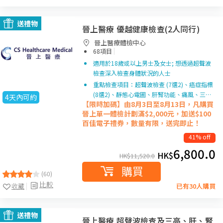
送禮物
晉上醫療 優越健康檢查(2人同行)
晉上醫療體檢中心
|
68項目
適用於18歲或以上男士及女士; 想透過超聲波
檢查深入檢查身體狀況的人士
重點檢查項目：超聲波檢查 (7選2)、癌症指標
(8選2)、靜態心電圖、肝腎功能、痛風、三…
4天內可約
【限時加碼】由8月3日至8月13日，凡購買
晉上單一
體檢計劃滿$2,000元，加送$100
百佳電子禮券，數量有限，送完即止！
41% off
6,800.0
HK$
HK$
11,520.0
購買
(60)
比較
收藏
已有30人購買
送禮物
晉上醫療 超聲波檢查及三高、肝、腎