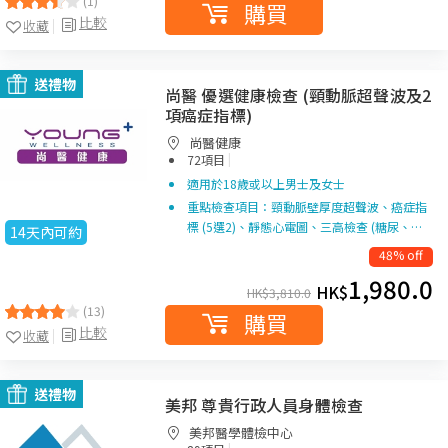
(1)
購買
比較
收藏
送禮物
尚醫 優選健康檢查 (頸動脈超聲波及2
項癌症指標)
尚醫健康
|
72項目
適用於18歲或以上男士及女士
重點檢查項目：頸動脈壁厚度超聲波、癌症指
標 (5選2)、靜態心電圖、三高檢查 (糖尿、…
14天內可約
48% off
1,980.0
HK$
HK$
3,810.0
(13)
購買
比較
收藏
送禮物
美邦 尊貴行政人員身體檢查
美邦醫學體檢中心