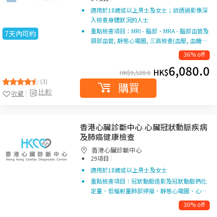
適用於18歲或以上男士及女士；欲透過影像深
入檢查身體狀況的人士
重點檢查項目：MRI - 腦部、MRA - 腦部血管及
7天內可約
頸部血管, 靜態心電圖, 三高檢查(血壓, 血糖…
36% off
6,080.0
HK$
HK$
9,520.0
(3)
購買
比較
收藏
香港心臟診斷中心 心臟冠狀動脈疾病
及肺癌健康檢查
香港心臟診斷中心
|
29項目
適用於18歲或以上男士及女士
重點檢查項目：冠狀動脈造影及冠狀動脈鈣化
定量、低幅射量肺部掃描、靜態心電圖、心…
30% off