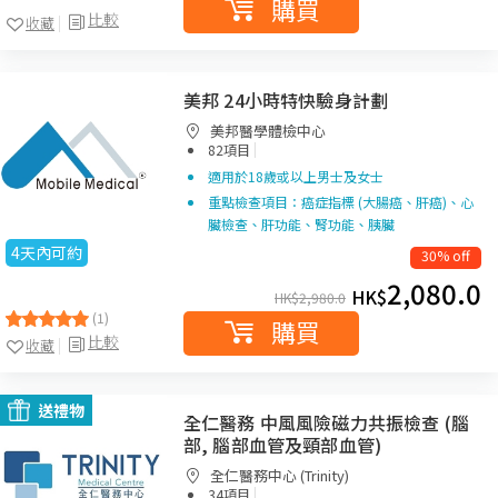
購買
比較
收藏
美邦 24小時特快驗身計劃
美邦醫學體檢中心
|
82項目
適用於18歲或以上男士及女士
重點檢查項目：癌症指標 (大腸癌、肝癌)、心
臟檢查、肝功能、腎功能、胰臟
4天內可約
30% off
2,080.0
HK$
HK$
2,980.0
(1)
購買
比較
收藏
送禮物
全仁醫務 中風風險磁力共振檢查 (腦
部, 腦部血管及頸部血管)
全仁醫務中心 (Trinity)
|
34項目