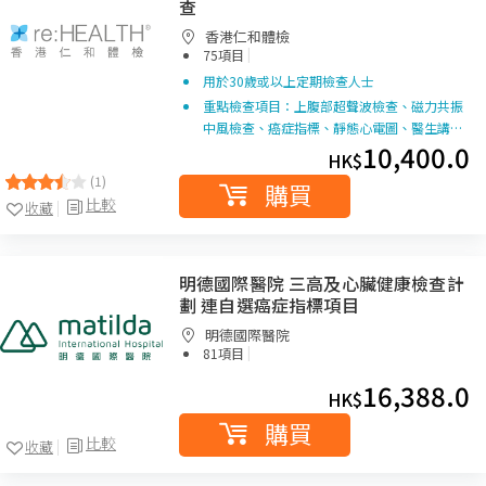
查
香港仁和體檢
|
75項目
用於30歲或以上定期檢查人士
重點檢查項目：上腹部超聲波檢查、磁力共振
中風檢查、癌症指標、靜態心電圖、醫生講…
10,400.0
HK$
(1)
購買
比較
收藏
明德國際醫院 三高及心臟健康檢查計
劃 連自選癌症指標項目
明德國際醫院
|
81項目
16,388.0
HK$
購買
比較
收藏