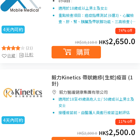
|
89項目
適用於18歲或以上男士及女士
重點檢查項目：癌症指標測試 (6選3)、心臟檢
查、肝、腎、胰臟及甲狀腺功能、三高檢查 (…
4天內可約
74% off
2,650.0
HK$
HK$
10,110.0
(21)
購買
比較
收藏
毅力Kinetics 帶狀皰疹(生蛇)疫苗 (1
針)
毅力醫護健康集團有限公司
適用於18至49歲高危人士/ 50歲或以上男士及
女士
接種疫苗前，由醫護人員進行疫苗注射評估
4天內可約
11% off
2,500.0
HK$
HK$
2,800.0