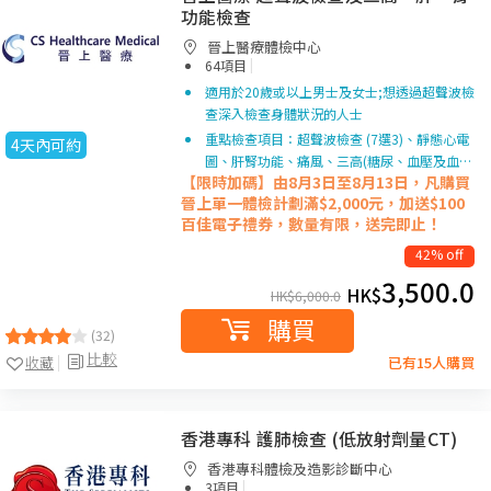
功能檢查
晉上醫療體檢中心
|
64項目
適用於20歲或以上男士及女士;想透過超聲波檢
查深入檢查身體狀況的人士
重點檢查項目：超聲波檢查 (7選3)、靜態心電
4天內可約
圖、肝腎功能、痛風、三高(糖尿、血壓及血…
【限時加碼】由8月3日至8月13日，凡購買
晉上單一
體檢計劃滿$2,000元，加送$100
百佳電子禮券，數量有限，送完即止！
42% off
3,500.0
HK$
HK$
6,000.0
購買
(32)
比較
收藏
已有15人購買
香港專科 護肺檢查 (低放射劑量CT)
香港專科體檢及造影診斷中心
|
3項目