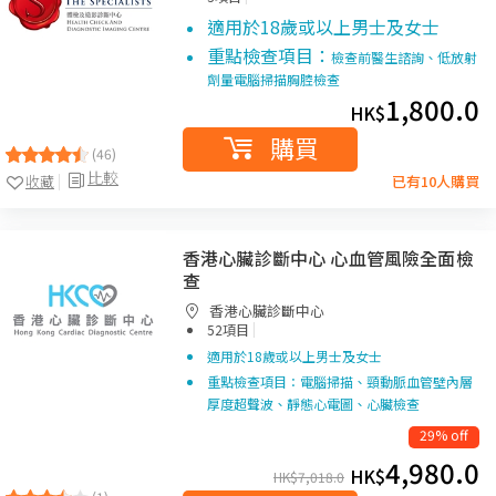
適用於18歲或以上男士及女士
重點檢查項目：
檢查前醫生諮詢、低放射
劑量電腦掃描胸腔檢查
1,800.0
HK$
購買
(46)
比較
收藏
已有10人購買
香港心臟診斷中心 心血管風險全面檢
查
香港心臟診斷中心
|
52項目
適用於18歲或以上男士及女士
重點檢查項目：電腦掃描、頸動脈血管壁內層
厚度超聲波、靜態心電圖、心臟檢查
29% off
4,980.0
HK$
HK$
7,018.0