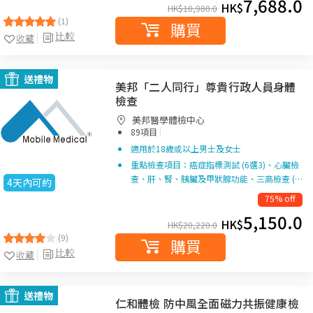
7,688.0
HK$
HK$
10,980.0
(1)
購買
比較
收藏
送禮物
美邦「二人同行」尊貴行政人員身體
檢查
美邦醫學體檢中心
|
89項目
適用於18歲或以上男士及女士
重點檢查項目：癌症指標測試 (6選3)、心臟檢
查、肝、腎、胰臟及甲狀腺功能、三高檢查 (…
4天內可約
75% off
5,150.0
HK$
HK$
20,220.0
(9)
購買
比較
收藏
送禮物
仁和體檢 防中風全面磁力共振健康檢