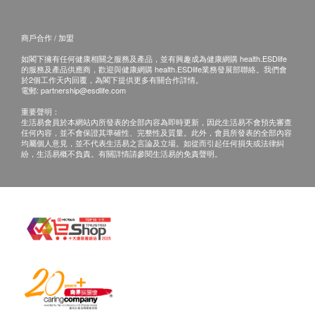
商戶合作 / 加盟
如閣下擁有任何健康相關之服務及產品，並有興趣成為健康網購 health.ESDlife
的服務及產品供應商，歡迎與健康網購 health.ESDlife業務發展部聯絡。我們會
於2個工作天內回覆，為閣下提供更多有關合作詳情。
電郵:
partnership@esdlife.com
重要聲明：
生活易會員於本網站內所發表的全部內容為即時更新，因此生活易不會預先審查
任何內容，並不會保證其準確性、完整性及質量。此外，會員所發表的全部內容
均屬個人意見，並不代表生活易之言論及立場。如從而引起任何損失或法律糾
紛，生活易概不負責。有關詳情請參閱生活易的免責聲明。