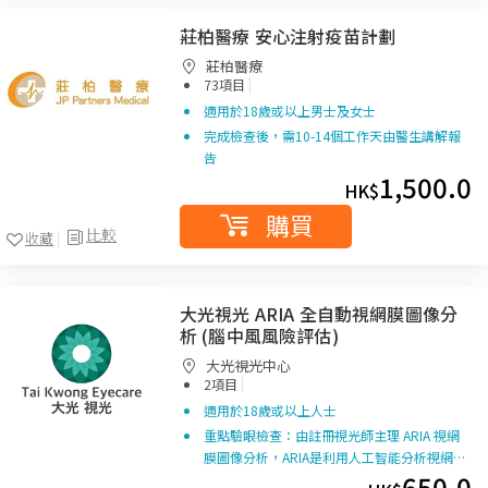
莊柏醫療 安心注射疫苗計劃
莊柏醫療
|
73項目
適用於18歲或以上男士及女士
完成檢查後，需10-14個工作天由醫生講解報
告
1,500.0
HK$
購買
比較
收藏
大光視光 ARIA 全自動視網膜圖像分
析 (腦中風風險評估)
大光視光中心
|
2項目
適用於18歲或以上人士
重點驗眼檢查：由註冊視光師主理 ARIA 視網
膜圖像分析，ARIA是利用人工智能分析視網…
650.0