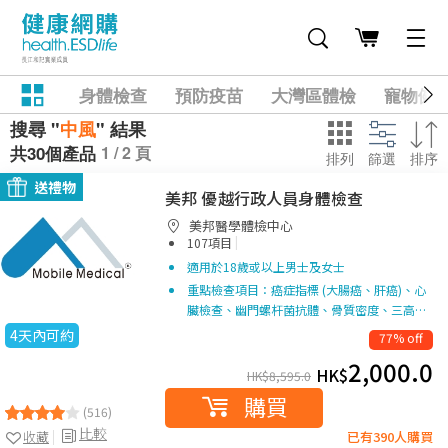
身體檢查
預防疫苗
大灣區體檢
寵物健
搜尋 "
中風
" 結果
1 / 2 頁
共30個產品
排列
篩選
排序
送禮物
美邦 優越行政人員身體檢查
美邦醫學體檢中心
|
107項目
適用於18歲或以上男士及女士
重點檢查項目：癌症指標 (大腸癌、肝癌)、心
臟檢查、幽門螺杆菌抗體、骨質密度、三高…
4天內可約
77% off
2,000.0
HK$
HK$
8,595.0
購買
(516)
比較
收藏
已有390人購買