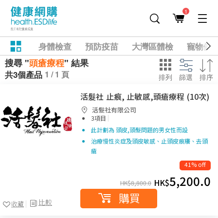
1
身體檢查
預防疫苗
大灣區體檢
寵物健
搜尋 "
頭瘡療程
" 結果
1 / 1 頁
共3個產品
排列
篩選
排序
活髮社 止痕, 止敏感,頭瘡療程 (10次)
活髮社有限公司
|
3項目
此計劃為 頭皮,頭髮問題的男女性而設
治療慢性炎症及頭皮敏感、止頭皮痕癢、去頭
瘡
41% off
5,200.0
HK$
HK$
8,800.0
購買
比較
收藏