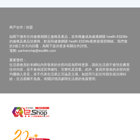
商戶合作 / 加盟
如閣下擁有任何健康相關之服務及產品，並有興趣成為健康網購 health.ESDlife
的服務及產品供應商，歡迎與健康網購 health.ESDlife業務發展部聯絡。我們會
於2個工作天內回覆，為閣下提供更多有關合作詳情。
電郵:
partnership@esdlife.com
重要聲明：
生活易會員於本網站內所發表的全部內容為即時更新，因此生活易不會預先審查
任何內容，並不會保證其準確性、完整性及質量。此外，會員所發表的全部內容
均屬個人意見，並不代表生活易之言論及立場。如從而引起任何損失或法律糾
紛，生活易概不負責。有關詳情請參閱生活易的免責聲明。