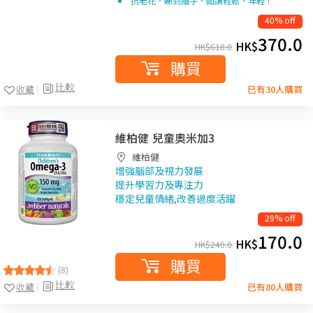
抗老花．睇到細字．閲讀輕鬆．年輕！
40% off
370.0
HK$
HK$
618.0
購買
比較
收藏
已有30人購買
維柏健 兒童奧米加3
維柏健
增強腦部及視力發展
提升學習力及專注力
穩定兒童情緒,改善過度活躍
29% off
170.0
HK$
HK$
240.0
購買
(8)
比較
收藏
已有80人購買