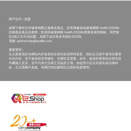
商戶合作 / 加盟
如閣下擁有任何健康相關之服務及產品，並有興趣成為健康網購 health.ESDlife
的服務及產品供應商，歡迎與健康網購 health.ESDlife業務發展部聯絡。我們會
於2個工作天內回覆，為閣下提供更多有關合作詳情。
電郵:
partnership@esdlife.com
重要聲明：
生活易會員於本網站內所發表的全部內容為即時更新，因此生活易不會預先審查
任何內容，並不會保證其準確性、完整性及質量。此外，會員所發表的全部內容
均屬個人意見，並不代表生活易之言論及立場。如從而引起任何損失或法律糾
紛，生活易概不負責。有關詳情請參閱生活易的免責聲明。