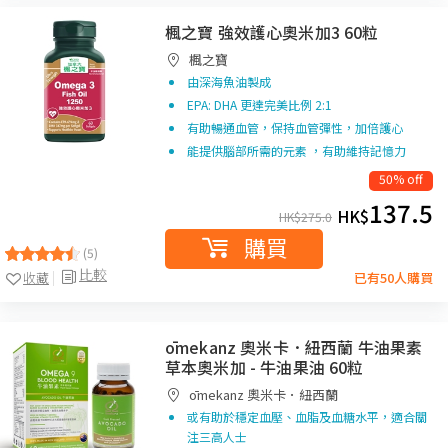
楓之寶 強效護心奧米加3 60粒
楓之寶
由深海魚油製成
EPA: DHA 更達完美比例 2:1
有助暢通血管，保持血管彈性，加倍護心
能提供腦部所需的元素 ，有助維持記憶力
50% off
137.5
HK$
HK$
275.0
購買
(5)
比較
收藏
已有50人購買
ōmekanz 奧米卡．紐西蘭 牛油果素
草本奧米加 - 牛油果油 60粒
ōmekanz 奧米卡．紐西蘭
或有助於穩定血壓、血脂及血糖水平，適合關
注三高人士