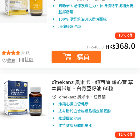
有助鞏固記憶及專注力、保持情緒平衡和支持
腦部發展
100% 優質藻油DHA提煉而成
増強腸道健康
10% off
368.0
HK$
HK$
408.0
(3)
購買
比較
收藏
ōmekanz 奧米卡．紐西蘭 護心寶 草
本奧米加 - 白奇亞籽油 60粒
ōmekanz 奧米卡．紐西蘭
維護心臟血管健康
或有助於血管暢通及穩定膽固醇
維護關節健康
維持健康身體能量水平
11% off