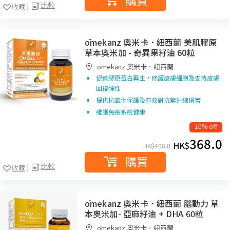
購買
比較
收藏
ōmekanz 奧米卡．紐西蘭 美肌膠原
草本奧米加 - 奇異果籽油 60粒
ōmekanz 奧米卡．紐西蘭
促進膠原蛋白再生，修護皮膚細胞及支持皮膚
回復彈性
提供抗氧化保護及有效對抗紫外線損害
維護免疫系統健康
10% off
368.0
HK$
HK$
408.0
購買
比較
收藏
ōmekanz 奧米卡．紐西蘭 腦動力 草
本奧米加- 亞麻籽油 + DHA 60粒
ōmekanz 奧米卡．紐西蘭