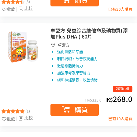
(3)
比較
收藏
已有20人購買
卓營方 兒童綜合維他命及礦物質(添
加Plus DHA ) 60片
卓營方
強化骨骼和牙齒
明目補眼，改善夜視能力
激活身體抵抗力
加強思考及學習能力
緩和神經緊張，改善情緒
20% off
268.0
HK$
HK$
335.0
購買
(1)
比較
收藏
已有10人購買