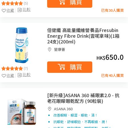
購買
(5)
比較
收藏
已有30人購買
倍健纖 高能量纖維營養品Fresubin
Energy Fibre Drink(雲呢拿味)(1箱
24支)(200ml)
營康薈
650.0
HK$
購買
(7)
比較
收藏
已有40人購買
[新升級]ASANA 360 補眼素2.0 - 抗
老花眼矇眼乾配方 (90粒裝)
ASANA 360
改善眼矇．眼澀．眼乾．清！
抗眼乾．舒緩眼攰．不再眼痕．潤！