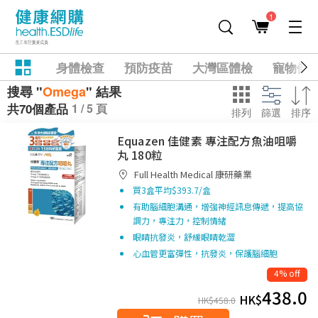
1
身體檢查
預防疫苗
大灣區體檢
寵物健
搜尋 "
Omega
" 結果
1 / 5 頁
共70個產品
排列
篩選
排序
Equazen 佳健素 專注配方魚油咀嚼
丸 180粒
Full Health Medical 康研藥業
買3盒平均$393.7/盒
有助腦細胞溝通，增強神經訊息傳遞，提高協
調力，專注力，控制情緒
眼睛抗發炎，舒緩眼睛乾澀
心血管更富彈性，抗發炎，保護腦細胞
4% off
438.0
HK$
HK$
458.0