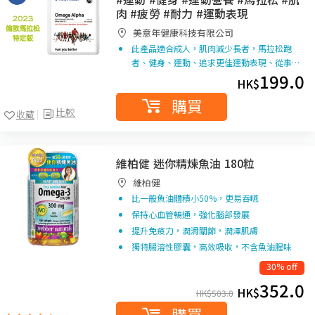
肉 #疲勞 #耐力 #運動表現
美意年健康科技有限公司
此產品適合成人，肌肉減少長者，馬拉松跑
者、健身、運動、追求更佳運動表現、從事…
199.0
HK$
購買
比較
收藏
維柏健 迷你精煉魚油 180粒
維柏健
比一般魚油體積小50%，更易吞嚥
保持心血管暢通，強化腦部發展
提升免疫力，潤滑關節，潤澤肌膚
獨特腸溶性膠囊，高效吸收，不含魚油腥味
30% off
352.0
HK$
HK$
503.0
購買