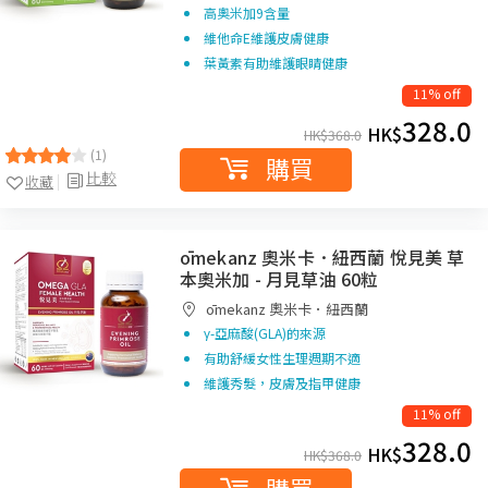
高奧米加9含量
維他命E維護皮膚健康
葉黃素有助維護眼睛健康
11% off
328.0
HK$
HK$
368.0
(1)
購買
比較
收藏
ōmekanz 奧米卡．紐西蘭 悅見美 草
本奧米加 - 月見草油 60粒
ōmekanz 奧米卡．紐西蘭
γ-亞麻酸(GLA)的來源
有助舒緩女性生理週期不適
維護秀髮，皮膚及指甲健康
11% off
328.0
HK$
HK$
368.0