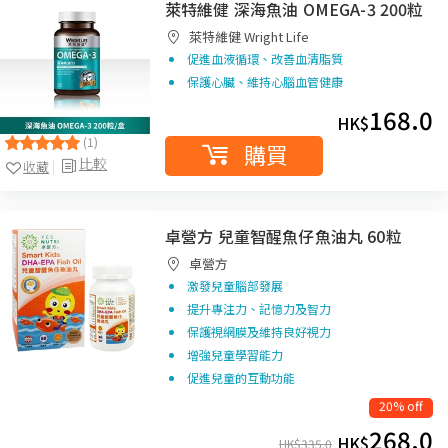
萊特維健 深海魚油 OMEGA-3 200粒
萊特維健 Wright Life
促進血液循環、改善血清脂質
保護心臟、維持心腦血管健康
168.0
HK$
(1)
購買
比較
收藏
卓營方 兒童智醒魚仔魚油丸 60粒
卓營方
激發兒童腦部發展
提升專注力、記憶力及智力
保護視網膜及維持良好視力
增強兒童學習能力
促進兒童的互動功能
20% off
268.0
HK$
HK$
335.0