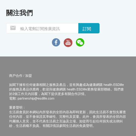
關注我們
訂閱
商戶合作 / 加盟
如閣下擁有任何健康相關之服務及產品，並有興趣成為健康網購 health.ESDlife
的服務及產品供應商，歡迎與健康網購 health.ESDlife業務發展部聯絡。我們會
於2個工作天內回覆，為閣下提供更多有關合作詳情。
電郵:
partnership@esdlife.com
重要聲明：
生活易會員於本網站內所發表的全部內容為即時更新，因此生活易不會預先審查
任何內容，並不會保證其準確性、完整性及質量。此外，會員所發表的全部內容
均屬個人意見，並不代表生活易之言論及立場。如從而引起任何損失或法律糾
紛，生活易概不負責。有關詳情請參閱生活易的免責聲明。