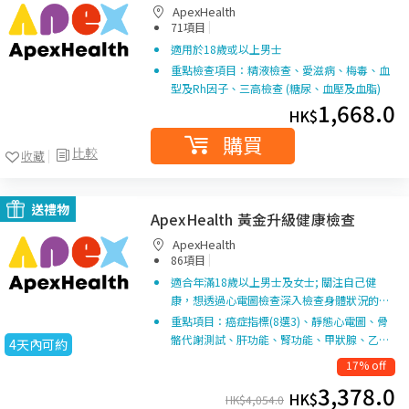
ApexHealth
|
71項目
適用於18歲或以上男士
重點檢查項目：精液檢查、愛滋病、梅毒、血
型及Rh因子、三高檢查 (糖尿、血壓及血脂)
1,668.0
HK$
購買
比較
收藏
送禮物
ApexHealth 黃金升級健康檢查
ApexHealth
|
86項目
適合年滿18歲以上男士及女士; 關注自己健
康，想透過心電圖檢查深入檢查身體狀況的…
重點項目：癌症指標(8選3)、靜態心電圖、骨
骼代謝測試、肝功能、腎功能、甲狀腺、乙…
4天內可約
17% off
3,378.0
HK$
HK$
4,054.0