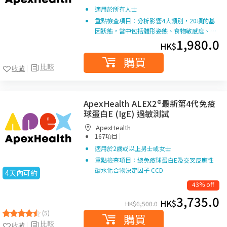
適用於所有人士
重點檢查項目：分析影響4大類別，20項的基
因狀態，當中包括體形姿態、食物敏感度、…
1,980.0
HK$
購買
比較
收藏
ApexHealth ALEX2®最新第4代免疫
球蛋白E (IgE) 過敏測試
ApexHealth
|
167項目
適用於2歲或以上男士或女士
重點檢查項目：總免疫球蛋白E及交叉反應性
碳水化合物決定因子 CCD
4天內可約
43% off
3,735.0
HK$
HK$
6,500.0
(5)
購買
比較
收藏