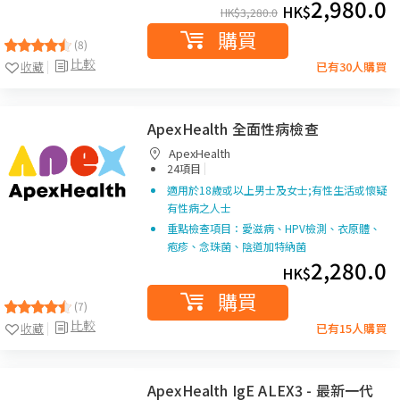
2,980.0
HK$
HK$
3,280.0
購買
(8)
比較
收藏
已有30人購買
ApexHealth 全面性病檢查
ApexHealth
|
24項目
適用於18歲或以上男士及女士;有性生活或懷疑
有性病之人士
重點檢查項目：愛滋病、HPV檢測、衣原體、
疱疹、念珠菌、陰道加特納菌
2,280.0
HK$
購買
(7)
比較
收藏
已有15人購買
ApexHealth IgE ALEX3 - 最新一代