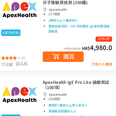
分子致敏原檢測 (300種)
ApexHealth
|
157項目
2歲或以上小童或成人
重點檢查項目：300 項特異性 IgE食物及環境
致敏原
4天內可約
23% off
4,980.0
HK$
HK$
6,500.0
購買
(2)
比較
收藏
已有15人購買
ApexHealth IgE Pro Lite 過敏測試
（108項）
ApexHealth
|
109項目
適用於2歲或以上男士或女士
受過敏症困擾的人士