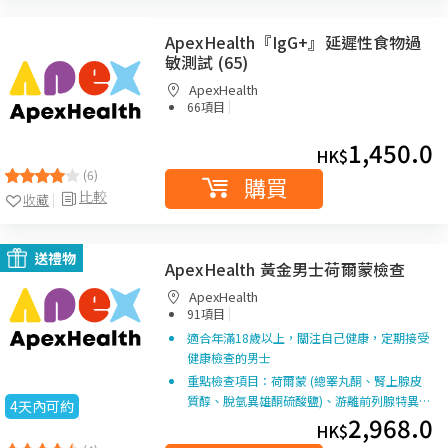
ApexHealth『IgG+』延遲性食物過
敏測試 (65)
ApexHealth
|
66項目
1,450.0
HK$
(6)
購買
比較
收藏
送禮物
ApexHealth 黃金男士荷爾蒙檢查
ApexHealth
|
91項目
適合年滿18歲以上，關注自己健康，定期接受
健康檢查的男士
重點檢查項目：荷爾蒙 (總睪丸酮、腎上腺皮
質醇、脫氫異雄酮硫酸鹽)、游離前列腺特異…
4天內可約
2,968.0
HK$