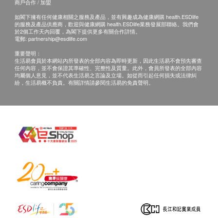
商戶合作 / 加盟
如閣下擁有任何健康相關之服務及產品，並有興趣成為健康網購 health.ESDlife
的服務及產品供應商，歡迎與健康網購 health.ESDlife業務發展部聯絡。我們會
於2個工作天內回覆，為閣下提供更多有關合作詳情。
電郵:
partnership@esdlife.com
重要聲明：
生活易會員於本網站內所發表的全部內容為即時更新，因此生活易不會預先審查
任何內容，並不會保證其準確性、完整性及質量。此外，會員所發表的全部內容
均屬個人意見，並不代表生活易之言論及立場。如從而引起任何損失或法律糾
紛，生活易概不負責。有關詳情請參閱生活易的免責聲明。