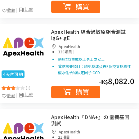
購買
比較
收藏
ApexHealth 綜合過敏原組合測試
lgG+lgE
ApexHealth
|
330項目
適用於2歲或以上男士或女士
重點檢查項目：總免疫球蛋白E及交叉反應性
碳水化合物決定因子 CCD
4天內可約
8,082.0
HK$
(1)
購買
比較
收藏
ApexHealth『DNA+』の 營養基因
測試
ApexHealth
|
21項目