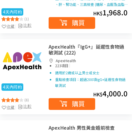
、肝、腎功能、三高檢查 (糖尿、血壓及血脂…
1,968.0
4天內可約
HK$
(1)
購買
比較
收藏
ApexHealth『IgG+』延遲性食物過
敏測試 (222)
ApexHealth
|
223項目
適用於2歲或以上男士或女士
重點檢查項目：超過200項IgG+延遲性食物過
敏測試
4天內可約
4,000.0
HK$
(8)
購買
比較
收藏
ApexHealth 男性黃金婚前檢查