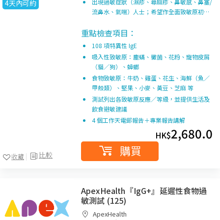
出現過敏症狀（濕疹、蕁麻疹、鼻敏感、鼻塞/
4天內可約
流鼻水、氣喘）人士；希望作全面致敏原初…
重點檢查項目：
108 項特異性 IgE
吸入性致敏原：塵蟎、黴菌、花粉、寵物皮屑
（貓／狗）、蟑螂
食物致敏原：牛奶、雞蛋、花生、海鮮（魚／
甲殼類）、堅果、小麥、黃豆、芝麻 等
測試列出各致敏原反應／等級，並提供生活及
飲食避敏建議
4 個工作天電郵報告＋專業報告講解
2,680.0
HK$
購買
比較
收藏
ApexHealth『IgG+』延遲性食物過
敏測試 (125)
ApexHealth