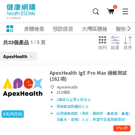
1
身體檢查
預防疫苗
大灣區體檢
寵物健
1 / 3 頁
共33個產品
排列
篩選
排序
ApexHealth
ApexHealth IgE Pro Max 過敏測試
(161項)
ApexHealth
|
162項目
2歲或以上男士或女士
受過敏症困擾的人士
出現過敏症狀（濕疹、蕁麻疹、鼻敏感、鼻塞/
4天內可約
流鼻水、氣喘）人士；希望作全面致敏原初…
9% off