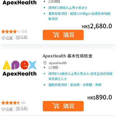
|
126項目
適用於2歲或以上男士或女士
重點檢查項目：超過120項IgG+延遲性食物過
敏測試
2,680.0
HK$
(15)
購買
比較
收藏
ApexHealth 基本性病檢查
ApexHealth
|
11項目
適用於18歲或以上男士及女士;有性生活或懷疑
有性病之人士
重點檢查項目：愛滋病、衣原體、淋病
890.0
HK$
(5)
購買
比較
收藏