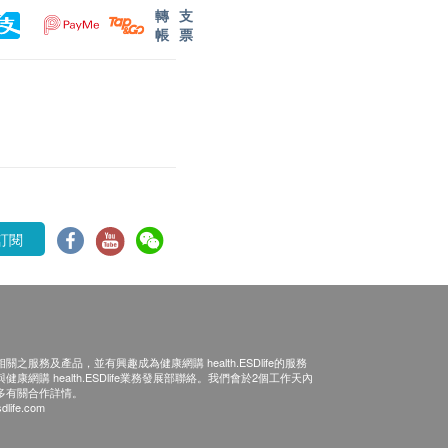
轉
支
帳
票
訂閱
之服務及產品，並有興趣成為健康網購 health.ESDlife的服務
康網購 health.ESDlife業務發展部聯絡。我們會於2個工作天內
多有關合作詳情。
dlife.com