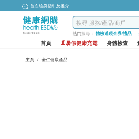
首次驗身指引及推介
熱門搜尋：
體檢送現金券/禮品
首頁
暑假健康充電
身體檢查
主頁
/
全仁健康產品