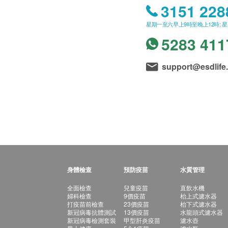
3151 228
星期一至六早上9時至晚上12時; 
5283 411
support@esdlife
身體檢查
預防疫苗
水質管理
全面檢查
兒童疫苗
直飲水機
婦科檢查
9價疫苗
枱上式濾水器
打疫苗前檢查
23價疫苗
枱下式濾水器
新冠病毒抗體測試
13價疫苗
水龍頭式濾水器
新冠病毒檢測套裝
甲型肝炎疫苗
濾水壺