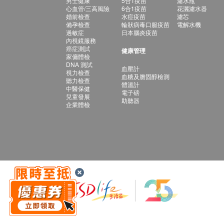
男士健康
5合1疫苗
濾水瓶
心血管/三高風險
6合1疫苗
花灑濾水器
婚前檢查
水痘疫苗
濾芯
備孕檢查
輪狀病毒口服疫苗
電解水機
過敏症
日本腦炎疫苗
內視鏡服務
癌症測試
健康管理
家傭體檢
DNA 測試
血壓計
視力檢查
血糖及膽固醇檢測
聽力檢查
體溫計
中醫保健
電子磅
兒童發展
助聽器
企業體檢