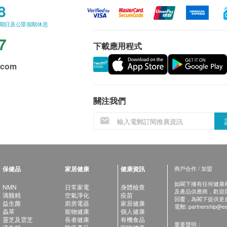
8
星期日及公眾假期休息
7
下載應用程式
.com
關注我們
保健品
家居健康
健康資訊
商戶合作 / 加盟
如閣下擁有任何健康相關
NMN
日常家電
身體檢查
及產品供應商，歡迎與健
滴雞精
空氣淨化
疫苗
回覆，為閣下提供更
益生菌
廚房電器
家居健康
電郵:
partnership@es
蟲草
寵物健康
個人健康
靈芝及雲芝
長者健康
有機食品
重要聲明：