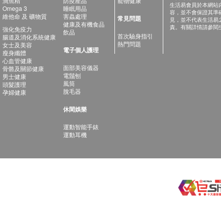
滴魚精
防疫產品
寵物健康
生活易會員於本網站
Omega 3
睡眠用品
容，並不會保證其準
維他命 及 礦物質
害蟲處理
常見問題
見，並不代表生活易
健康及有機食品
責。有關詳情請參閱
強化免疫力
飲品
首次驗身指引
腸道及消化系統健康
熱門問題
女士及美容
電子個人護理
瘦身纖體
心血管健康
面部美容儀器
骨骼及關節健康
電鬚刨
男士健康
風筒
頭髮護理
脫毛器
孕婦健康
休閑娛樂
運動智能手錶
運動耳機