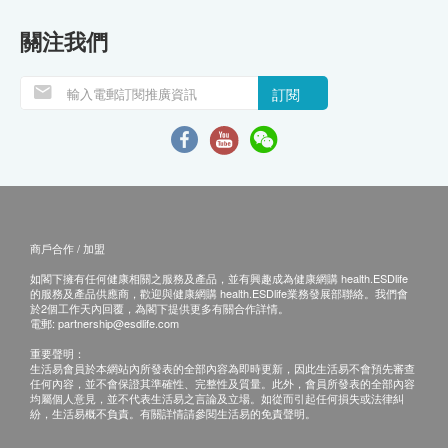
關注我們
訂閱
商戶合作 / 加盟
如閣下擁有任何健康相關之服務及產品，並有興趣成為健康網購 health.ESDlife
的服務及產品供應商，歡迎與健康網購 health.ESDlife業務發展部聯絡。我們會
於2個工作天內回覆，為閣下提供更多有關合作詳情。
電郵:
partnership@esdlife.com
重要聲明：
生活易會員於本網站內所發表的全部內容為即時更新，因此生活易不會預先審查
任何內容，並不會保證其準確性、完整性及質量。此外，會員所發表的全部內容
均屬個人意見，並不代表生活易之言論及立場。如從而引起任何損失或法律糾
紛，生活易概不負責。有關詳情請參閱生活易的免責聲明。