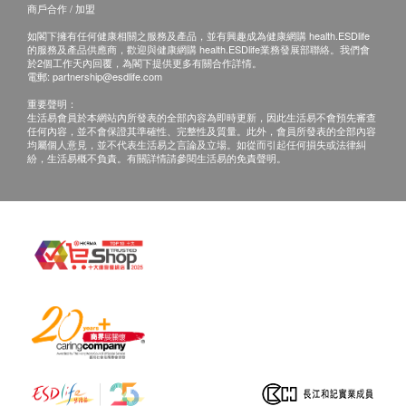
商戶合作 / 加盟
如閣下擁有任何健康相關之服務及產品，並有興趣成為健康網購 health.ESDlife
的服務及產品供應商，歡迎與健康網購 health.ESDlife業務發展部聯絡。我們會
於2個工作天內回覆，為閣下提供更多有關合作詳情。
電郵:
partnership@esdlife.com
重要聲明：
生活易會員於本網站內所發表的全部內容為即時更新，因此生活易不會預先審查
任何內容，並不會保證其準確性、完整性及質量。此外，會員所發表的全部內容
均屬個人意見，並不代表生活易之言論及立場。如從而引起任何損失或法律糾
紛，生活易概不負責。有關詳情請參閱生活易的免責聲明。