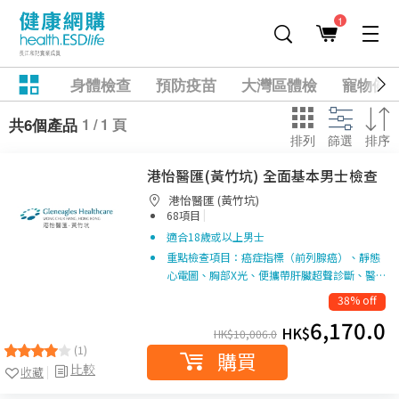
1
身體檢查
預防疫苗
大灣區體檢
寵物健
1 / 1 頁
共6個產品
排列
篩選
排序
港怡醫匯(黃竹坑) 全面基本男士檢查
港怡醫匯 (黃竹坑)
|
68項目
適合18歲或以上男士
重點檢查項目：癌症指標（前列腺癌）、靜態
心電圖、胸部X光、便攜帶肝臟超聲診斷、醫…
38% off
6,170.0
HK$
HK$
10,006.0
(1)
購買
比較
收藏