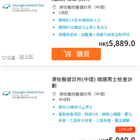
港怡醫院醫健診所（中環）
|
3項目
適用於18至49歲高危人士
適用於50歲或以上男士及女士
接種疫苗前，由醫護人員進行疫苗注射評估
5,889.0
HK$
購買
比較
收藏
港怡醫健診所(中環) 精選男士檢查計
劃
港怡醫院醫健診所（中環）
|
49項目
適合18歲或以上男士
重點檢查項目：肺部X光、靜態心電圖、睪丸
檢查、乙型肝炎檢查、三高檢查、醫生講解…
21% off
5,040.0