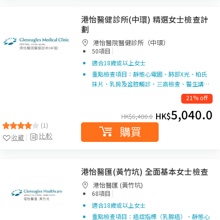
港怡醫健診所(中環) 精選女士檢查計
劃
港怡醫院醫健診所（中環）
|
50項目
適合18歲或以上女士
重點檢查項目：靜態心電圖、肺部X光、柏氏
抹片、乳房及盆腔觸診、三高檢查、醫生講…
21% off
5,040.0
HK$
HK$
6,400.0
(1)
購買
比較
收藏
港怡醫匯(黃竹坑) 全面基本女士檢查
港怡醫匯 (黃竹坑)
|
68項目
適合18歲或以上女士
重點檢查項目：癌症指標（乳腺癌）、靜態心