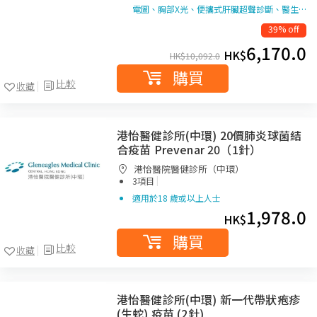
電圖、胸部X光、便攜式肝臟超聲診斷、醫生…
39% off
6,170.0
HK$
HK$
10,092.0
購買
比較
收藏
港怡醫健診所(中環) 20價肺炎球菌結
合疫苗 Prevenar 20（1針）
港怡醫院醫健診所（中環）
|
3項目
適用於18 歲或以上人士
1,978.0
HK$
購買
比較
收藏
港怡醫健診所(中環) 新一代帶狀疱疹
(生蛇) 疫苗 (2針)