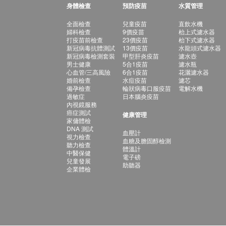
身體檢查
預防疫苗
水質管理
全面檢查
兒童疫苗
直飲水機
婦科檢查
9價疫苗
枱上式濾水器
打疫苗前檢查
23價疫苗
枱下式濾水器
新冠病毒抗體測試
13價疫苗
水龍頭式濾水器
新冠病毒檢測套裝
甲型肝炎疫苗
濾水壺
男士健康
5合1疫苗
濾水瓶
心血管/三高風險
6合1疫苗
花灑濾水器
婚前檢查
水痘疫苗
濾芯
備孕檢查
輪狀病毒口服疫苗
電解水機
過敏症
日本腦炎疫苗
內視鏡服務
癌症測試
健康管理
家傭體檢
DNA 測試
血壓計
視力檢查
血糖及膽固醇檢測
聽力檢查
體溫計
中醫保健
電子磅
兒童發展
助聽器
企業體檢