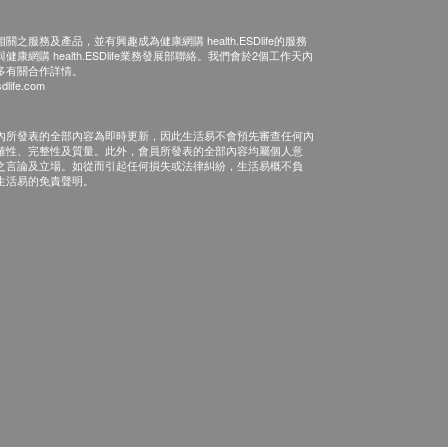
之服務及產品，並有興趣成為健康網購 health.ESDlife的服務
康網購 health.ESDlife業務發展部聯絡。我們會於2個工作天內
多有關合作詳情。
dlife.com
內所發表的全部內容為即時更新，因此生活易不會預先審查任何內
確性、完整性及質量。此外，會員所發表的全部內容均屬個人意
之言論及立場。如從而引起任何損失或法律糾紛，生活易概不負
生活易的免責聲明。