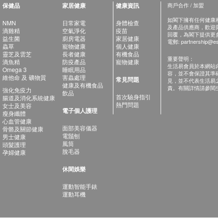
保健品
家居健康
健康資訊
商戶合作 / 加盟
如閣下擁有任何健康相關
NMN
日常家電
身體檢查
及產品供應商，歡迎與健
滴雞精
空氣淨化
疫苗
回覆，為閣下提供更
益生菌
廚房電器
家居健康
電郵:
partnership@es
蟲草
寵物健康
個人健康
靈芝及雲芝
長者健康
有機食品
重要聲明：
滴魚精
防疫產品
寵物健康
生活易會員於本網站
Omega 3
睡眠用品
容，並不會保證其準
維他命 及 礦物質
害蟲處理
常見問題
見，並不代表生活易
健康及有機食品
責。有關詳情請參閱
強化免疫力
飲品
首次驗身指引
腸道及消化系統健康
熱門問題
女士及美容
電子個人護理
瘦身纖體
心血管健康
面部美容儀器
骨骼及關節健康
電鬚刨
男士健康
風筒
頭髮護理
脫毛器
孕婦健康
休閑娛樂
運動智能手錶
運動耳機