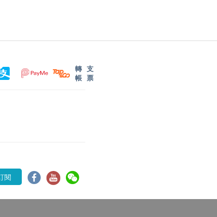
轉
支
帳
票
訂閱