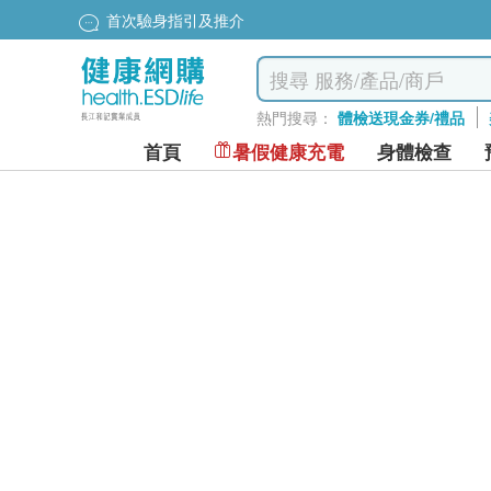
首次驗身指引及推介
熱門搜尋：
體檢送現金券/禮品
首頁
暑假健康充電
身體檢查