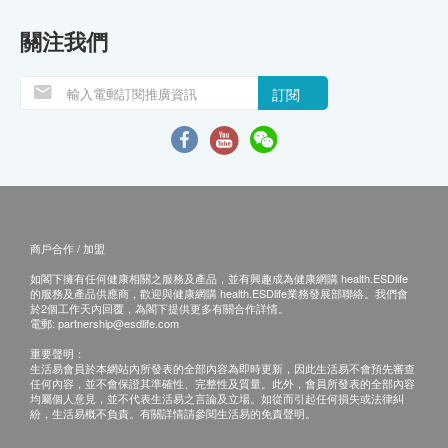
關注我們
訂閱
商戶合作 / 加盟
如閣下擁有任何健康相關之服務及產品，並有興趣成為健康網購 health.ESDlife
的服務及產品供應商，歡迎與健康網購 health.ESDlife業務發展部聯絡。我們會
於2個工作天內回覆，為閣下提供更多有關合作詳情。
電郵:
partnership@esdlife.com
重要聲明：
生活易會員於本網站內所發表的全部內容為即時更新，因此生活易不會預先審查
任何內容，並不會保證其準確性、完整性及質量。此外，會員所發表的全部內容
均屬個人意見，並不代表生活易之言論及立場。如從而引起任何損失或法律糾
紛，生活易概不負責。有關詳情請參閱生活易的免責聲明。