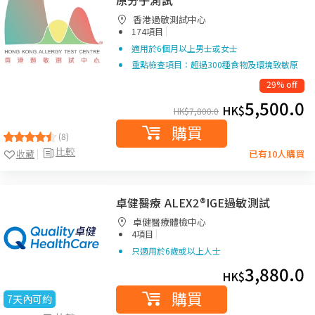
原分子測試
香港過敏測試中心
|
174項目
適用於6個月以上男士或女士
重點檢查項目：超過300種食物及環境致敏原
29% off
5,500.0
HK$
HK$
7,800.0
購買
(8)
比較
收藏
已有10人購買
卓健醫療 ALEX2®IGE過敏測試
卓健醫療體檢中心
|
4項目
只適用於6歲或以上人士
3,880.0
HK$
購買
7天內可約