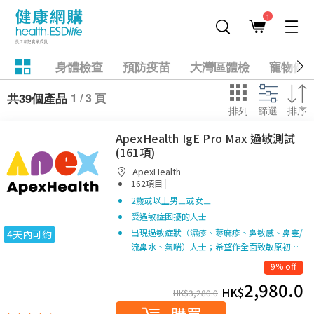
1
身體檢查
預防疫苗
大灣區體檢
寵物健
1 / 3 頁
共39個產品
排列
篩選
排序
ApexHealth IgE Pro Max 過敏測試
(161項)
ApexHealth
|
162項目
2歲或以上男士或女士
受過敏症困擾的人士
出現過敏症狀（濕疹、蕁麻疹、鼻敏感、鼻塞/
4天內可約
流鼻水、氣喘）人士；希望作全面致敏原初…
9% off
2,980.0
HK$
HK$
3,280.0