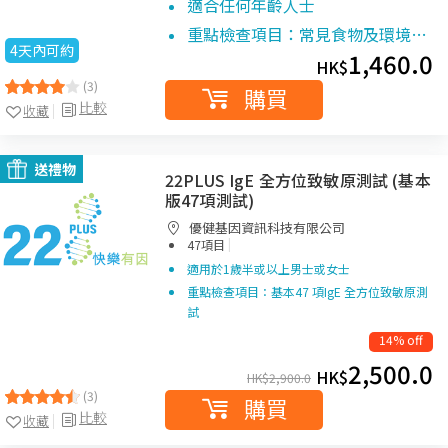
適合任何年齡人士
重點檢查項目：常見食物及環境…
4天內可約
1,460.0
HK$
(3)
購買
比較
收藏
送禮物
22PLUS IgE 全方位致敏原測試 (基本
版47項測試)
優健基因資訊科技有限公司
|
47項目
適用於1歲半或以上男士或女士
重點檢查項目：基本47 項IgE 全方位致敏原測
試
14% off
2,500.0
HK$
HK$
2,900.0
(3)
購買
比較
收藏