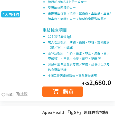
適用於2歲或以上男士或女士
受過敏症困擾的人士
出現過敏症狀（濕疹、蕁麻疹、鼻敏感、鼻塞/
4天內可約
流鼻水、氣喘）人士；希望作全面致敏原初…
重點檢查項目：
108 項特異性 IgE
吸入性致敏原：塵蟎、黴菌、花粉、寵物皮屑
（貓／狗）、蟑螂
食物致敏原：牛奶、雞蛋、花生、海鮮（魚／
甲殼類）、堅果、小麥、黃豆、芝麻 等
測試列出各致敏原反應／等級，並提供生活及
飲食避敏建議
4 個工作天電郵報告＋專業報告講解
2,680.0
HK$
購買
比較
收藏
ApexHealth『IgG+』延遲性食物過