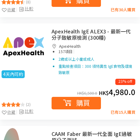
購買
(8)
比較
收藏
已有30人購買
ApexHealth IgE ALEX3 - 最新一代
分子致敏原檢測 (300種)
ApexHealth
|
157項目
2歲或以上小童或成人
重點檢查項目：300 項特異性 IgE食物及環境
致敏原
4天內可約
23% off
4,980.0
HK$
HK$
6,500.0
購買
(2)
比較
收藏
已有15人購買
CAAM Faber 最新一代全面 IgE過敏