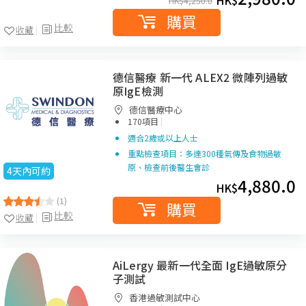
HK$
HK$
4,250.0
購買
比較
收藏
德信醫療 新一代 ALEX2 微陣列過敏
原IgE檢測
德信醫療中心
|
170項目
適合2歲或以上人士
重點檢查項目：多達300種氣傳及食物過敏
原、檢查前後醫生會診
4天內可約
4,880.0
HK$
(1)
購買
比較
收藏
AiLergy 最新一代全面 IgE過敏原分
子測試
香港過敏測試中心