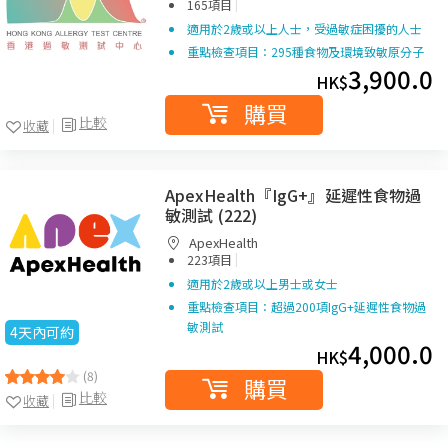
|
165項目
適用於2歲或以上人士，受過敏症困擾的人士
重點檢查項目：295種食物及環境致敏原分子
3,900.0
HK$
購買
比較
收藏
ApexHealth『IgG+』延遲性食物過
敏測試 (222)
ApexHealth
|
223項目
適用於2歲或以上男士或女士
重點檢查項目：超過200項IgG+延遲性食物過
敏測試
4天內可約
4,000.0
HK$
(8)
購買
比較
收藏