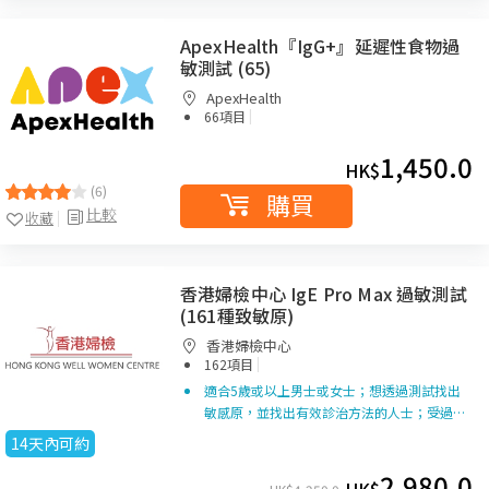
ApexHealth『IgG+』延遲性食物過
敏測試 (65)
ApexHealth
|
66項目
1,450.0
HK$
(6)
購買
比較
收藏
香港婦檢中心 IgE Pro Max 過敏測試
(161種致敏原)
香港婦檢中心
|
162項目
適合5歲或以上男士或女士；想透過測試找出
敏感原，並找出有效診治方法的人士；受過…
14天內可約
2,980.0