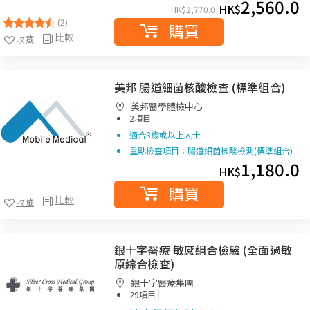
2,560.0
HK$
HK$
2,770.0
(2)
購買
比較
收藏
美邦 腸道細菌核酸檢查 (標準組合)
美邦醫學體檢中心
|
2項目
適合3歲或以上人士
重點檢查項目：腸道細菌核酸檢測(標準組合)
1,180.0
HK$
購買
比較
收藏
銀十字醫療 敏感組合檢驗 (全面過敏
原綜合檢查)
銀十字醫療集團
|
29項目