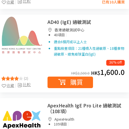
比較
收藏
已有10人購買
AD40 (IgE) 過敏測試
香港過敏測試中心
|
40項目
適合6個月或以上人士
重點檢查項目：21種吸入性過敏原、18種食物
過敏原、總免疫球蛋白(lgE)
36% off
1,600.0
HK$
HK$
2,500.0
(2)
購買
比較
收藏
ApexHealth IgE Pro Lite 過敏測試
（108項）
ApexHealth
|
109項目