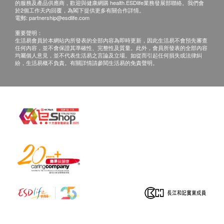
的服務及產品供應商，歡迎與健康網購 health.ESDlife業務發展部聯絡。我們會
於2個工作天內回覆，為閣下提供更多有關合作詳情。
電郵:
partnership@esdlife.com
重要聲明：
生活易會員於本網站內所發表的全部內容為即時更新，因此生活易不會預先審查
任何內容，並不會保證其準確性、完整性及質量。此外，會員所發表的全部內容
均屬個人意見，並不代表生活易之言論及立場。如從而引起任何損失或法律糾
紛，生活易概不負責。有關詳情請參閱生活易的免責聲明。