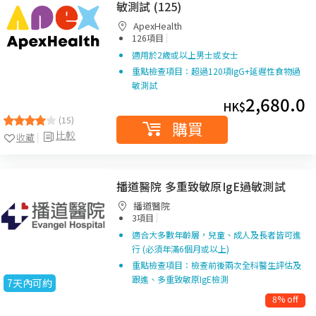
敏測試 (125)
ApexHealth
|
126項目
適用於2歲或以上男士或女士
重點檢查項目：超過120項IgG+延遲性食物過
敏測試
2,680.0
HK$
(15)
購買
比較
收藏
播道醫院 多重致敏原IgE過敏測試
播道醫院
|
3項目
適合大多數年齡層，兒童、成人及長者皆可進
行 (必須年滿6個月或以上)
重點檢查項目：檢查前後兩次全科醫生評估及
跟進、多重致敏原IgE檢測
7天內可約
8% off