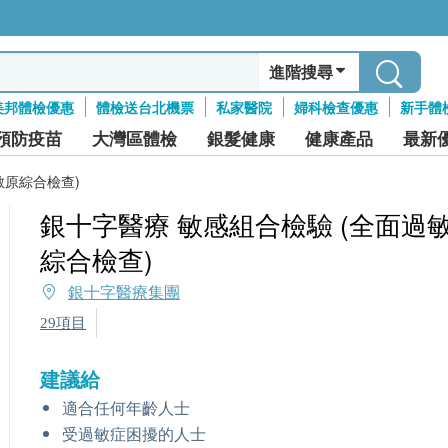
進階搜尋
美邦體檢優惠
體檢送台北機票
私家醫院
婦科檢查優惠
新手體
預防疫苗
大灣區體檢
銀髮健康
健康產品
最新
敏原綜合檢查)
銀十字醫療 敏感組合檢驗 (全面過
綜合檢查)
銀十字醫療集團
29項目
建議給
適合任何年齡人士
受過敏症困擾的人士