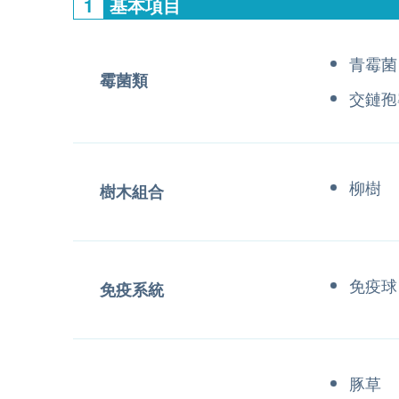
1
基本項目
青霉菌
霉菌類
交鏈孢
柳樹
樹木組合
免疫球 
免疫系統
豚草