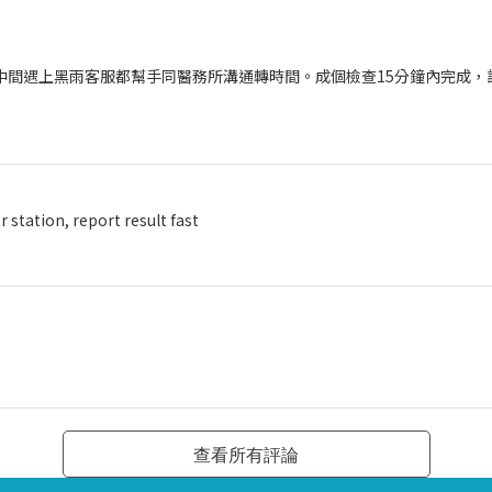
中間遇上黑雨客服都幫手同醫務所溝通轉時間。成個檢查15分鐘內完成，診
 station, report result fast
查看所有評論