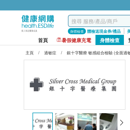
體檢送現金券/禮品
身體檢查
首頁
暑假健康充電
身體檢查
主頁
/
過敏症
/
銀十字醫療 敏感組合檢驗 (全面過