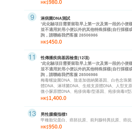
980.0
HK$
淋病菌DNA測試
*此化驗項目需要留取早上第一次及第一段的小便
並不適用於用小便以外的其他特殊採樣(自行採樣或
詢，請聯絡我們客服 28506986
450.0
HK$
性傳播疾病基因檢查(12項)
*此化驗項目需要留取早上第一次及第一段的小便
並不適用於用小便以外的其他特殊採樣(自行採樣或
詢，請聯絡我們客服 28506986
梅毒螺旋菌
DNA
、陰道加德納菌基因、白色念珠菌
體
DNA
、淋球菌
DNA
、生殖支原體
DNA
、人型支
微小脲原體
DNA
、疱疹病毒
I
型基因、疱疹病毒
II
型
1,400.0
HK$
男性腫瘤指標1
甲種胎兒蛋白、癌胚抗原、前列腺特異抗原、癌抗原1
950.0
HK$