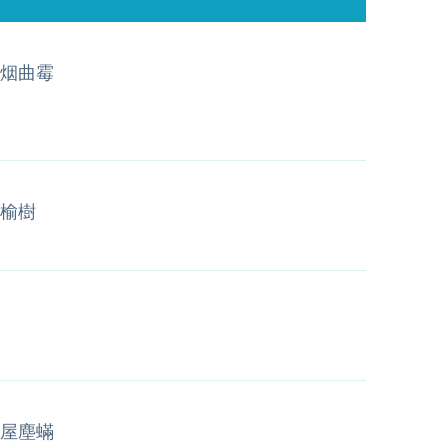
烟曲霉
榆樹
屋塵蟎