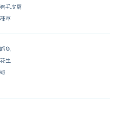
狗毛皮屑
葎草
鱈魚
花生
蝦