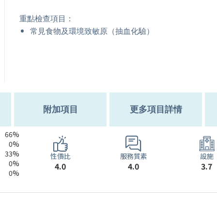
重點檢查項目：
常見食物及環境致敏原（抽血化驗）
附加項目
更多項目詳情
66%
0%
33%
服務質素
性價比
設施
0%
4.0
4.0
3.7
0%