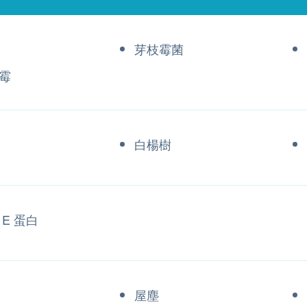
芽枝霉菌
霉
白楊樹
E 蛋白
屋塵