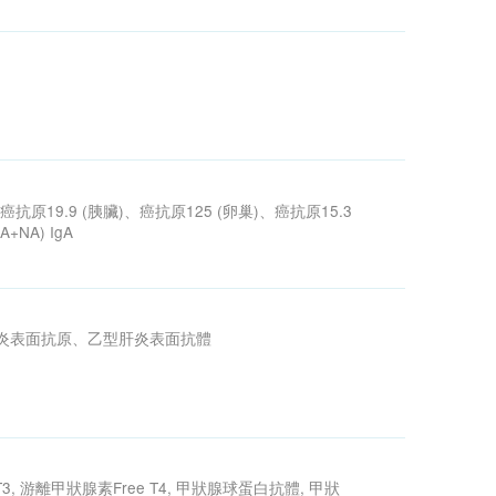
癌抗原
19.9 (
胰臟
)
、癌抗原
125 (
卵巢
)
、癌抗原
15.3
A+NA) IgA
炎表面抗原、乙型肝炎表面抗體
T3,
游離甲狀腺素
Free T4,
甲狀腺球蛋白抗體
,
甲狀