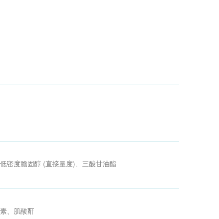
低密度膽固醇
(
直接量度
)
、三酸甘油酯
素、肌酸酐