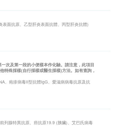
炎表面抗原、乙型肝炎表面抗體、丙型肝炎抗體
)
第一次及第一段的小便樣本作化驗。請注意，此項目
他特殊採樣(自行採樣或醫生採樣)方法。如有查詢，
NA
、疱疹病毒
II
型抗體
IgG
、愛滋病病毒抗原及抗
前列腺特異抗原、癌抗原
19.9 (
胰臟
)
、艾巴氏病毒