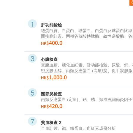
肝功能檢驗
總蛋白質、白蛋白、球蛋白、白蛋白及球蛋白比率
間接膽紅素、丙種谷氨酸轉肽酶、鹼性磷酸酶、谷
400.0
HK$
心臟檢查
空腹血糖、糖化血紅素、腎功能檢驗、尿酸、鈣、
密度膽固醇、丙類反應蛋白
(
高敏感
)
、促甲狀腺激
1,000.0
HK$
關節炎檢查
丙類反應蛋白
(
定量
)
、鈣、磷、類風濕關節炎因子
420.0
HK$
貧血檢查 2
全血計數、鐵、鐵蛋白、血紅素成份分析