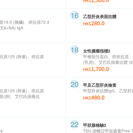
HK$
乙型肝炎表面抗體
原
19.9 (
胰臟
)
、癌抗原
72.4
280.0
HK$
(EA+NA) IgA
女性腫瘤指標2
抗原
125 (
卵巢
)
、癌抗原
甲種胎兒蛋白、癌胚抗原、
(
乳房
)
、艾巴氏病毒抗體
(E
1,700.0
HK$
甲及乙型肝炎檢查
抗原
125 (
卵巢
)
、癌抗原
甲型肝炎抗體
IgG
、乙型肝
原
(
肺
)
、艾巴氏病毒抗
480.0
HK$
甲狀腺檢驗2
T4
TSH,
游離亞甲狀腺素
Free 