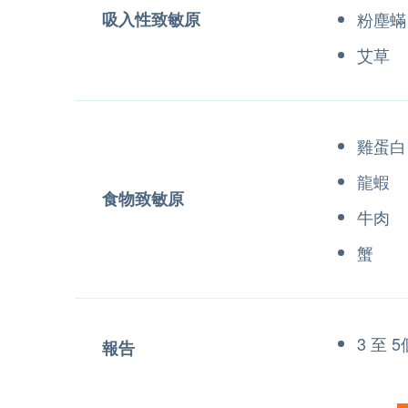
吸入性致敏原
粉塵蟎
艾草
雞蛋白
龍蝦
食物致敏原
牛肉
蟹
3 至 
報告