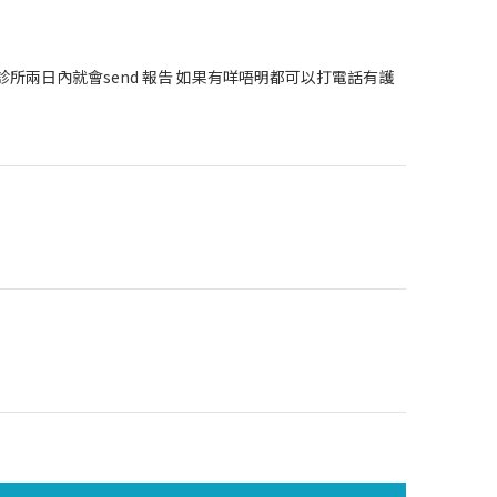
所兩日內就會send 報告 如果有咩唔明都可以打電話有護