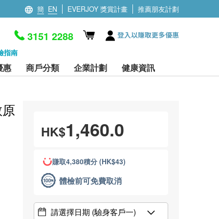
簡
EN
EVERJOY 獎賞計畫
推薦朋友計劃
3151 2288
登入以賺取更多優惠
檢指南
優惠
商戶分類
企業計劃
健康資訊
敏原
1,460.0
HK$
賺取4,380積分 (HK$43)
體檢前可免費取消
請選擇日期
(驗身客戶一)