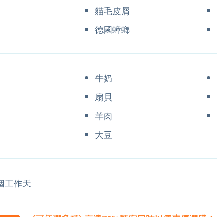
貓毛皮屑
德國蟑螂
牛奶
扇貝
羊肉
大豆
5個工作天