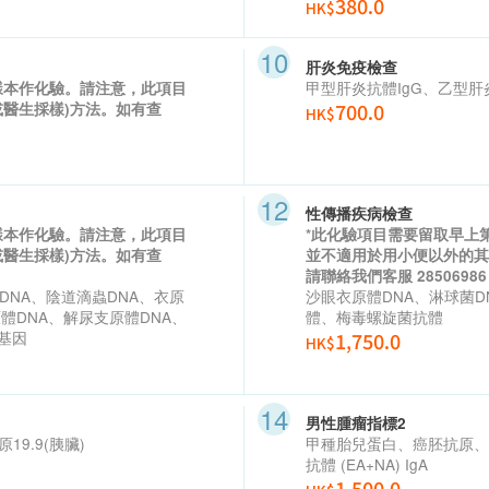
380.0
HK$
肝炎免疫檢查
甲型肝炎抗體
IgG
、乙型肝
樣本作化驗。請注意，此項目
700.0
醫生採樣)方法。如有查
HK$
性傳播疾病檢查
樣本作化驗。請注意，此項目
*此化驗項目需要留取早上
醫生採樣)方法。如有查
並不適用於用小便以外的其
請聯絡我們客服 28506986
DNA
、陰道滴蟲
DNA
、衣原
沙眼衣原體
DNA
、淋球菌
D
原體
DNA
、解尿支原體
DNA
、
體、梅毒螺旋菌抗體
基因
1,750.0
HK$
男性腫瘤指標2
9.9(胰臟)
甲種胎兒蛋白、癌胚抗原、
抗體
(EA+NA) IgA
1,500.0