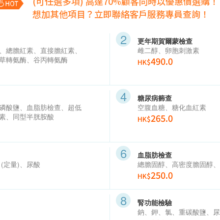
(可任選多項) 高達70%顧客同時以優惠價選購！
想加其他項目？立即聯絡客戶服務專員查詢！
更年期賀爾蒙檢查
、總膽紅素、直接膽紅素、
雌二醇、卵胞刺激素
草轉氨酶、谷丙轉氨酶
490.0
HK$
糖尿病籂查
磷酸鹽、血脂肪檢查、超低
空腹血糖、糖化血紅素
素、同型半胱胺酸
265.0
HK$
血脂肪檢查
(
定量
)
、尿酸
總膽固醇、高密度膽固醇、
250.0
HK$
腎功能檢驗
鈉、鉀、氯、重碳酸鹽、尿