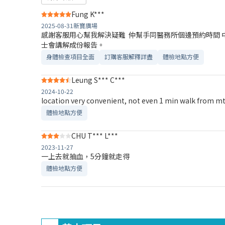
Fung K***
2025-08-31
新寶廣場
感謝客服用心幫我解決疑難 仲幫手同醫務所個邊預約時間 
士會講解成份報告。
身體檢查項目全面
訂購客服解釋詳盡
體檢地點方便
Leung S*** C***
2024-10-22
location very convenient, not even 1 min walk from mtr
體檢地點方便
CHU T*** L***
2023-11-27
一上去就抽血，5分鐘就走得
體檢地點方便