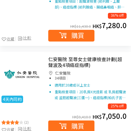
重點檢查項目：超聲波檢查 (前列腺、上腹
部)、癌症指標 (前列腺癌、腸癌鼻咽癌、肝…
36% off
7,280.0
HK$
HK$
11,430.0
購買
比較
收藏
仁安醫院 至尊女士健康檢查計劃(超
聲波及4項癌症指標)
仁安醫院
|
34項目
適用於20歲或以上女士
重點檢查項目：2D乳房X光造影 或 乳房超聲波
或 盆腔超聲波(三選一)、癌症指標(柏氏子宮…
4天內可約
25% off
7,050.0
HK$
HK$
9,410.0
(2)
購買
比較
收藏