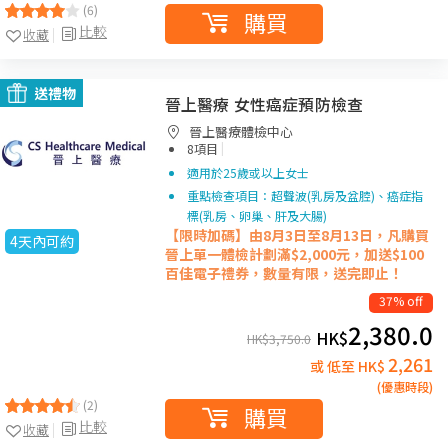
(6)
購買
比較
收藏
送禮物
晉上醫療 女性癌症預防檢查
晉上醫療體檢中心
|
8項目
適用於25歲或以上女士
重點檢查項目：超聲波(乳房及盆腔)、癌症指
標(乳房、卵巢、肝及大腸)
【限時加碼】由8月3日至8月13日，凡購買
4天內可約
晉上單一
體檢計劃滿$2,000元，加送$100
百佳電子禮券，數量有限，送完即止！
37% off
2,380.0
HK$
HK$
3,750.0
2,261
或 低至 HK$
(優惠時段)
(2)
購買
比較
收藏