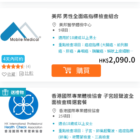
美邦 男性全面癌指標檢查組合
美邦醫學體檢中心
|
9項目
適用於18歲或以上男士
重點檢查項目：癌症指標 (大腸癌、前列腺
癌、肝癌、鼻咽癌、胰臟癌、鱗狀上皮細胞…
2,090.0
4天內可約
HK$
(4)
購買
比較
收藏
送禮物
香港國際專業體檢協會 子宮超聲波全
面檢查精選套餐
香港國際專業體檢協會
|
25項目
適合18歲或以上女士
重點檢查項目：子宮、卵巢超聲波、癌症指標
(卵巢)、荷爾蒙檢查、三高檢查