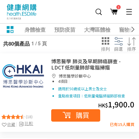
1
身體檢查
預防疫苗
大灣區體檢
寵物健
1 / 5 頁
共80個產品
排列
篩選
排序
博思醫學 肺炎及早期肺癌篩查 -
LDCT低劑量肺部電腦掃描
博思醫學診斷中心
|
4項目
適用於50歲或以上男士及女士
重點檢查項目：低劑量電腦掃描肺部檢查
1,900.0
HK$
購買
(18)
比較
收藏
已有15人購買