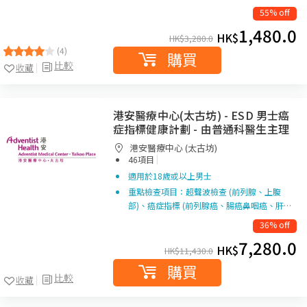
55% off
1,480.0
HK$
HK$
3,280.0
(4)
購買
比較
收藏
港安醫療中心(太古坊) - ESD 男士癌
症指標健康計劃 - 由普通科醫生主理
港安醫療中心 (太古坊)
|
46項目
適用於18歲或以上男士
重點檢查項目：超聲波檢查 (前列腺、上腹
部)、癌症指標 (前列腺癌、腸癌鼻咽癌、肝…
36% off
7,280.0
HK$
HK$
11,430.0
購買
比較
收藏