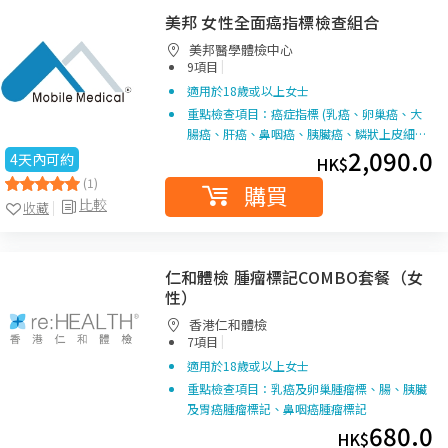
美邦 女性全面癌指標檢查組合
美邦醫學體檢中心
|
9項目
適用於18歲或以上女士
重點檢查項目：癌症指標 (乳癌、卵巢癌、大
腸癌、肝癌、鼻咽癌、胰臟癌、鱗狀上皮細…
2,090.0
4天內可約
HK$
(1)
購買
比較
收藏
仁和體檢 腫瘤標記COMBO套餐（女
性）
香港仁和體檢
|
7項目
適用於18歲或以上女士
重點檢查項目：乳癌及卵巢腫瘤標、腸、胰臟
及胃癌腫瘤標記、鼻咽癌腫瘤標記
680.0
HK$