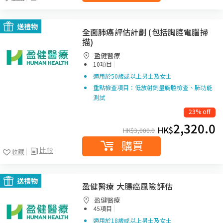
送禮物
全面肺癌評估計劃 (包括胸腔電腦掃
描)
盈健醫療
|
10項目
適用於50歲或以上男士及女士
重點檢查項目：低放射劑量胸腔檢查、肺功能
測試
23% off
2,320.0
HK$
HK$
3,000.0
購買
比較
收藏
送禮物
盈健醫療 大腸癌風險評估
盈健醫療
|
45項目
適用於18歲或以上男士及女士