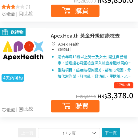
HK$
HK$
28,500.0
(1)
購買
比較
收藏
送禮物
ApexHealth 黃金升級健康檢查
ApexHealth
|
86項目
適合年滿18歲以上男士及女士; 關注自己健
康，想透過心電圖檢查深入檢查身體狀況的…
重點項目：癌症指標(8選3)、靜態心電圖、骨
骼代謝測試、肝功能、腎功能、甲狀腺、乙…
4天內可約
17% off
3,378.0
HK$
HK$
4,054.0
購買
比較
收藏
上一頁
下一頁