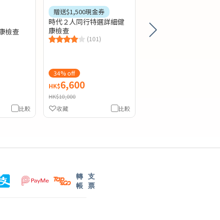
士身體檢查
贈送$1,500現金券
(12)
時代２人同行特選詳細健
康檢查
康檢查
(101)
34% off
31% off
6,600
5,200
HK$
HK$
HK$10,000
HK$7,500
比較
收藏
比較
收藏
轉
支
帳
票