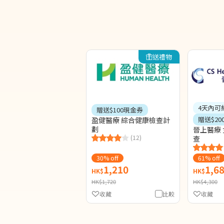
送禮物
4天內可
贈送$100現金券
贈送$20
盈健醫療 綜合健康檢查計
劃
晉上醫療
(12)
查
30% off
61% off
1,210
1,6
HK$
HK$
HK$1,720
HK$4,300
收藏
比較
收藏