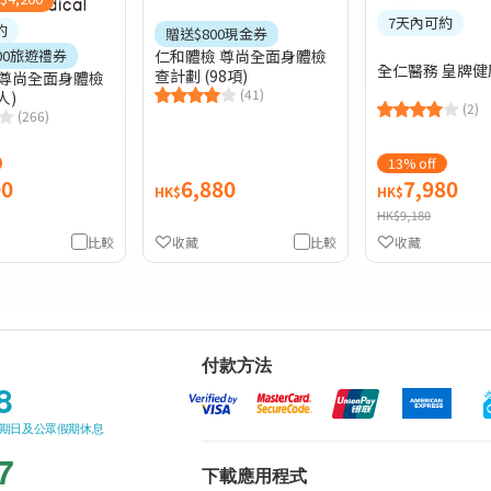
7天內可約
約
贈送$800現金券
仁和體檢 尊尚全面身體檢
00旅遊禮券
全仁醫務 皇牌健
查計劃 (98項)
級尊尚全面身體檢
(41)
人)
(2)
(266)
13% off
00
6,880
7,980
HK$
HK$
HK$9,180
比較
收藏
比較
收藏
付款方法
8
星期日及公眾假期休息
7
下載應用程式