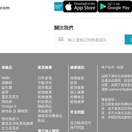
.com
關注我們
保健品
家居健康
健康資訊
商戶合作 / 加盟
如閣下擁有任何健康相關
NMN
日常家電
身體檢查
及產品供應商，歡迎與健
滴雞精
空氣淨化
疫苗
回覆，為閣下提供更
益生菌
廚房電器
家居健康
電郵:
partnership@es
蟲草
寵物健康
個人健康
靈芝及雲芝
長者健康
有機食品
重要聲明：
滴魚精
防疫產品
寵物健康
生活易會員於本網站
Omega 3
睡眠用品
容，並不會保證其準
維他命 及 礦物質
害蟲處理
常見問題
見，並不代表生活易
健康及有機食品
責。有關詳情請參閱
強化免疫力
飲品
首次驗身指引
腸道及消化系統健康
熱門問題
女士及美容
電子個人護理