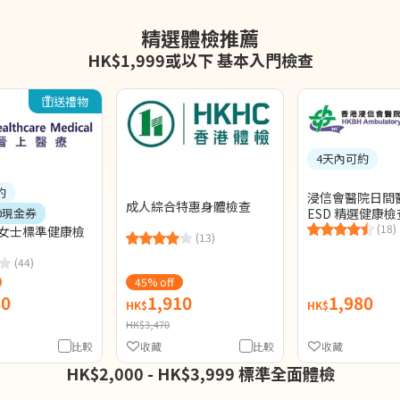
精選體檢推薦
HK$1,999或以下 基本入門檢查
送禮物
4天內可約
約
浸信會醫院日間醫
成人綜合特惠身體檢查
ESD 精選健康檢
0現金券
(18)
 女士標準健康檢
(13)
(44)
45% off
80
1,910
1,980
HK$
HK$
HK$3,470
比較
收藏
比較
收藏
HK$2,000 - HK$3,999 標準全面體檢