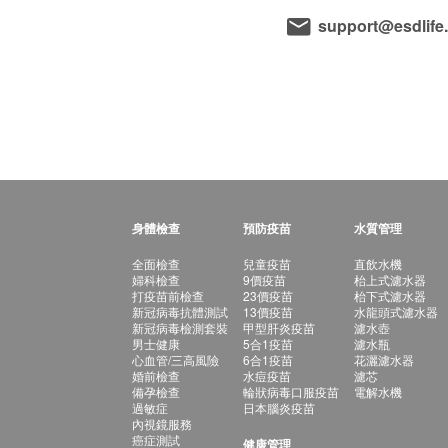
support@esdlife
身體檢查
預防疫苗
水質管理
全面檢查
兒童疫苗
直飲水機
婦科檢查
9價疫苗
枱上式濾水器
打疫苗前檢查
23價疫苗
枱下式濾水器
新冠病毒抗體測試
13價疫苗
水龍頭式濾水器
新冠病毒檢測套裝
甲型肝炎疫苗
濾水壺
男士健康
5合1疫苗
濾水瓶
心血管/三高風險
6合1疫苗
花灑濾水器
婚前檢查
水痘疫苗
濾芯
備孕檢查
輪狀病毒口服疫苗
電解水機
過敏症
日本腦炎疫苗
內視鏡服務
癌症測試
健康管理