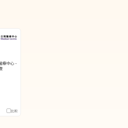
療中心 -
查
比較