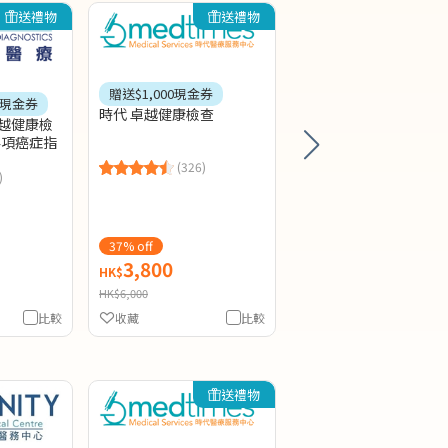
送禮物
送禮物
送
贈送$800現金券
尚醫 特選健康檢查 (2
聲波及癌症指標)
贈送$1,000現金券
0現金券
時代 卓越健康檢查
(38)
優越健康檢
4項癌症指
(326)
)
37% off
16% off
3,800
3,800
HK$
HK$
HK$6,000
HK$4,500
比較
收藏
比較
收藏
送禮物
送
7天內可約
贈送$300現金券
香港婦檢 (升級版) 全面