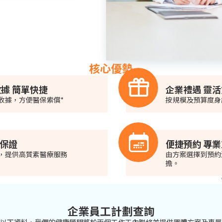
核心優勢
據 簡單快捷
企業禮遇 靈
收據，方便醫保索償*
按規模及預算度身
心保證
便捷預約 專
，提供高質素醫療服務
由方案選擇到預約
擔。
企業員工計劃查詢