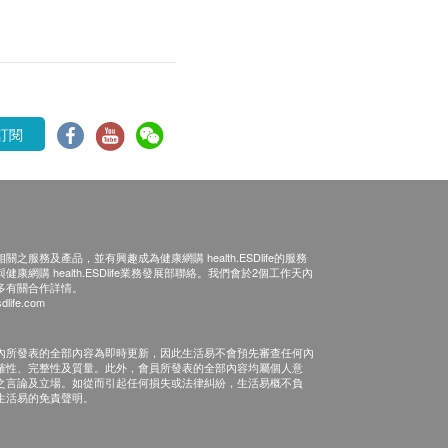
訂閱
之服務及產品，並有興趣成為健康網購 health.ESDlife的服務
康網購 health.ESDlife業務發展部聯絡。我們會於2個工作天內
多有關合作詳情。
dlife.com
內所發表的全部內容為即時更新，因此生活易不會預先審查任何內
確性、完整性及質量。此外，會員所發表的全部內容均屬個人意
之言論及立場。如從而引起任何損失或法律糾紛，生活易概不負
生活易的免責聲明。