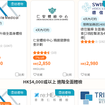
送禮物
4天內可約
約
限時加碼送$40
德信醫療 全面
4天內可約
人升級全面身體檢
查[2項超聲波及
標]
仁安體檢中心 精選健康檢
(192
查計劃
(1047)
(10)
7% off
50
2,850
2,980
HK$
HK$
HK$3,051
比較
收藏
比較
收藏
HK$4,000或以上 進階全面體檢
送禮物
送禮物
4,200