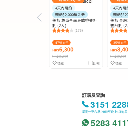
4天內可約
4天內可
贈送$2,000現金券
贈送$32
美邦 尊尚全面身體檢查計
美邦 星
劃 (2人)
查計劃 (2
(175)
47% off
35% off
6,300
8,4
HK$
HK$
HK$11,780
HK$13,000
收藏
比較
收藏
訂購及查詢
3151 228
星期一至六早上9時至晚上12時; 
5283 411