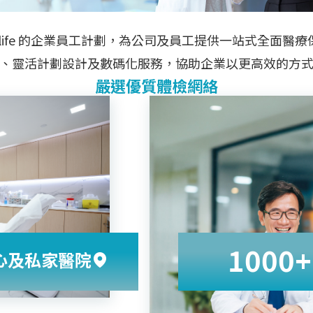
life
的企業員工計劃，為公司及員工提供一站式全面醫療
、靈活計劃設計及數碼化服務，協助企業以更高效的方
嚴選優質體檢網絡
1000+
心及私家醫院