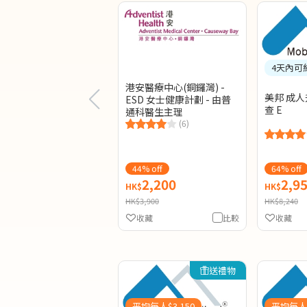
4天內可
港安醫療中心(銅鑼灣) -
美邦 成
ESD 女士健康計劃 - 由普
查 E
通科醫生主理
(6)
44% off
64% off
2,200
2,9
HK$
HK$
HK$3,900
HK$8,240
收藏
比較
收藏
送禮物
平均每人$3,150
平均每人$