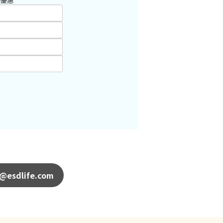
優惠
@esdlife.com