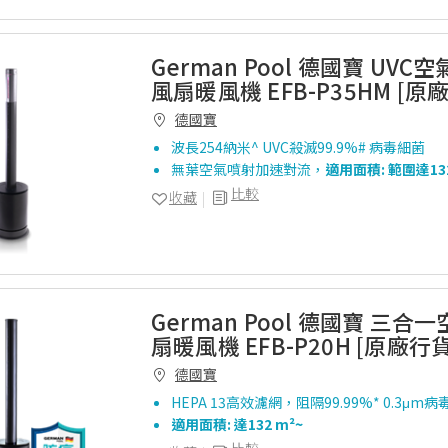
German Pool 德國寶 UV
風扇暖風機 EFB-P35HM [原
德國寶
波長254納米^ UVC殺滅99.9%# 病毒細菌
無葉空氣噴射加速對流，
適用面積: 範圍達13
比較
收藏
German Pool 德國寶 三
扇暖風機 EFB-P20H [原廠行貨
德國寶
HEPA 13高效濾網，阻隔99.99%* 0.3μm
適用面積: 達132 m²~