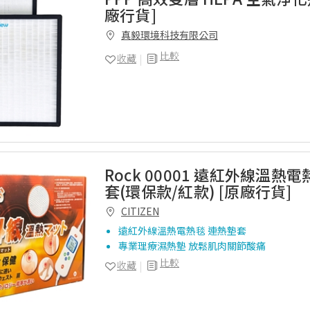
廠行貨]
真毅環境科技有限公司
比較
收藏
Rock 00001 遠紅外線溫熱
套(環保款/紅款) [原廠行貨]
CITIZEN
遠紅外線溫熱電熱毯 連熱墊套
專業理療濕熱墊 放鬆肌肉關節酸痛
比較
收藏