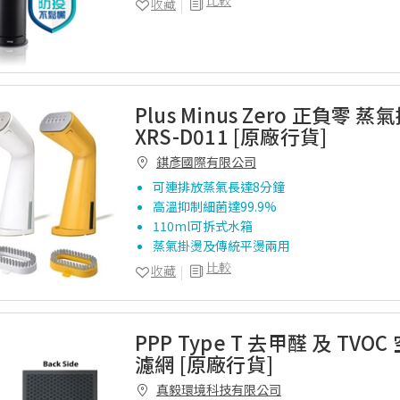
比較
收藏
Plus Minus Zero 正負零 
XRS-D011 [原廠行貨]
錤彥國際有限公司
可連排放蒸氣長達8分鐘
高溫抑制細菌達99.9%
110ml可拆式水箱
蒸氣掛燙及傳統平燙兩用
比較
收藏
PPP Type T 去甲醛 及 TVO
濾網 [原廠行貨]
真毅環境科技有限公司