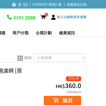
簡
EN
EVERJOY 獎賞計畫
推薦朋友計劃
1
3151 2288
登入以賺取更多優惠
優惠
商戶分類
企業計劃
健康資訊
排列
化過濾網 [原
25% off
360.0
HK$
HK$
480.0
購買