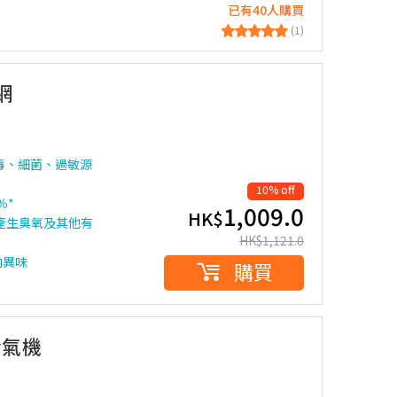
已有40人購買
(1)
網
米病毒、細菌、過敏源
10% off
％*
1,009.0
HK$
產生臭氧及其他有
HK$
1,121.0
內異味
購買
冷氣機