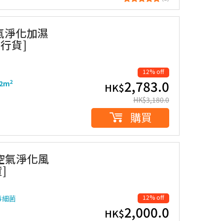
C空氣淨化加濕
廠行貨]
12% off
2,783.0
2
2m
HK$
HK$
3,180.0
購買
合一空氣淨化風
]
12% off
病毒細菌
2,000.0
HK$