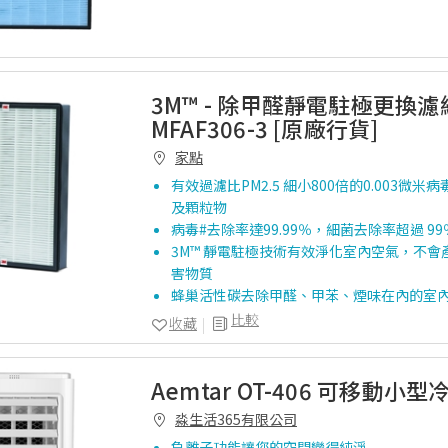
3M™ - 除甲醛靜電駐極更換濾
MFAF306-3 [原廠行貨]
家點
有效過濾比PM2.5 細小800倍的0.003微
及顆粒物
病毒#去除率達99.99％，細菌去除率超過 99
3M™ 靜電駐極技術有效淨化室內空氣，不會
害物質
蜂巢活性碳去除甲醛、甲苯、煙味在內的室
比較
收藏
Aemtar OT-406 可移動小型
淼生活365有限公司
負離子功能讓您的空間變得純淨