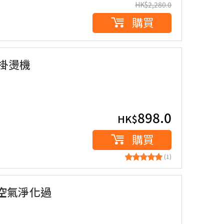
HK$
2,280.0
購買
蒸氣掛燙機
898.0
HK$
購買
(1)
C 空氣淨化過