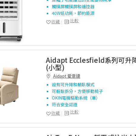
觸摸屏觸摸屏和遙控器
40W低功耗，節約能源
比較
收藏
Aidapt Ecclesfield系列
(小型)
Aidapt 愛意達
設有可升降和躺臥模式
可輕鬆拆分，方便移動椅子
OKIN電機驅動系統（單）
符合安全認證
比較
收藏