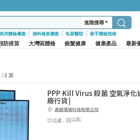
進階搜尋
美邦體檢優惠
婦科檢查優惠
私家醫院
新手體檢指南
預防疫苗
大灣區體檢
銀髮健康
健康產品
最新
1 / 2 頁
PPP Kill Virus 殺菌 空氣淨
廠行貨]
真毅環境科技有限公司
比較
收藏