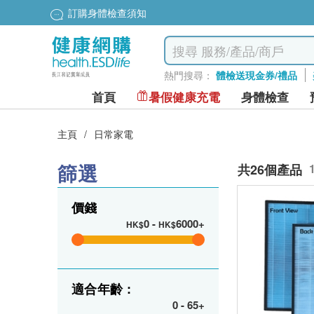
訂購身體檢查須知
熱門搜尋：
體檢送現金券/禮品
首頁
暑假健康充電
身體檢查
主頁
/
日常家電
篩選
共26個產品
價錢
0
-
6000+
HK$
HK$
適合年齡 :
0
-
65+