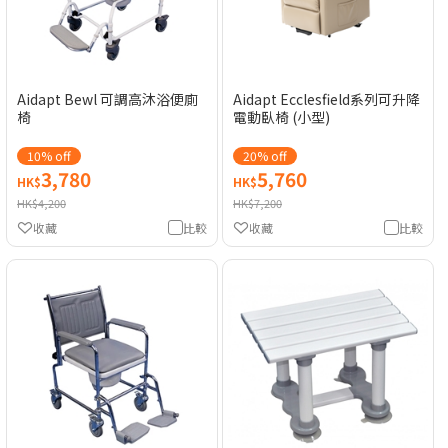
Aidapt Bewl 可調高沐浴便廁
Aidapt Ecclesfield系列可升降
椅
電動臥椅 (小型)
10% off
20% off
3,780
5,760
HK$
HK$
HK$4,200
HK$7,200
收藏
比較
收藏
比較