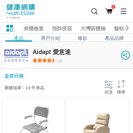
1
身體檢查
預防疫苗
大灣區體檢
寵物健
產品
商戶介紹
條款
產品品牌
Aidapt 愛意達
(3)
全部分類
篩選結果：14 件商品
篩選
排序