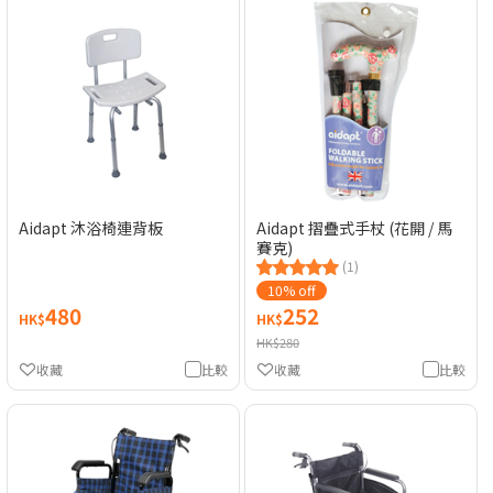
Aidapt 沐浴椅連背板
Aidapt 摺疊式手杖 (花開 / 馬
賽克)
(1)
10% off
480
252
HK$
HK$
HK$280
收藏
比較
收藏
比較