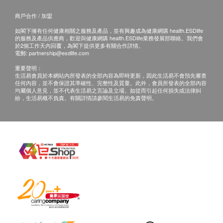
商戶合作 / 加盟
如閣下擁有任何健康相關之服務及產品，並有興趣成為健康網購 health.ESDlife
的服務及產品供應商，歡迎與健康網購 health.ESDlife業務發展部聯絡。我們會
於2個工作天內回覆，為閣下提供更多有關合作詳情。
電郵:
partnership@esdlife.com
重要聲明：
生活易會員於本網站內所發表的全部內容為即時更新，因此生活易不會預先審查
任何內容，並不會保證其準確性、完整性及質量。此外，會員所發表的全部內容
均屬個人意見，並不代表生活易之言論及立場。如從而引起任何損失或法律糾
紛，生活易概不負責。有關詳情請參閱生活易的免責聲明。