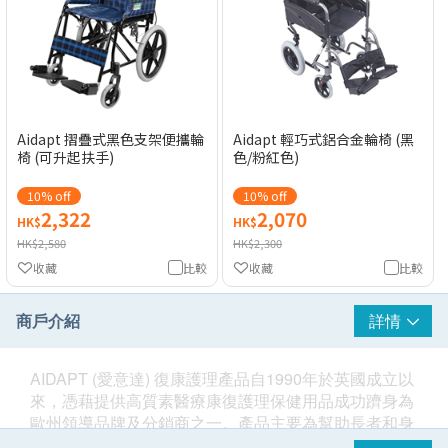
Aidapt 摺疊式黑色支架便攜輪
Aidapt 輕巧式鋁合金輪椅 (黑
椅 (可升起扶手)
色/粉紅色)
10% off
10% off
2,322
2,070
HK$
HK$
HK$2,580
HK$2,300
收藏
比較
收藏
比較
商戶介紹
詳情
AIDAPT (愛意達) 復康護理產品自1990年於英國成立以
來，憑藉提供高質素醫療康復護理保健用品成功躋身為
歐州領導品牌及分銷商之一。產品主要為幫助長者和身
體不便的人士自力更生，讓他們可以獨立解決問題，配