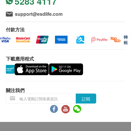
5283 4117
保用：
support@esdlife.com
貨品質量保證，於顧客收到產品當日起計，12個月。
付款方法
退換條款：
當顧客收取已訂購之貨品時，有責任檢查貨品是否有損
轉
毀情況，一經確認簽收，恕不接受退換。
帳
退換產品必須包裝完整，如退換之產品有任何殘缺或過
期退回，供應商有權不受理。
下載應用程式
如有其他損壞或遺漏查詢，顧客必須保留有效收據正
本，並於送貨後3個工作天內按下列方式聯絡 Universal
Lohas Group Company Limited 客戶服務部跟進。
電郵: sales@universallohas.com
查詢熱線: 25527685
關注我們
訂閱