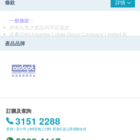
條款
詳情
合他們的日常需要。
一般條款：
所有出售之貨品均不設退款。
此產品由Universal Lohas Group Company Limited 提
供。
產品品牌
如有任何爭議，Universal Lohas Group Company
Limited 及健康網購 Health.ESDlife 保留最終決議權。
送貨條款：
購買Aidapt 愛意達 產品總額滿HK$800，即可享本地免
費送貨服務。賬單總額未滿HK$800需附加HK$50運
費。
我們將於確定訂單後5-7個工作天內安排發貨。
不排除運送時間會因節日而有所影響。當八號烈風訊號
懸掛或黑色暴雨警告生效時，送貨服務時間將會延遲。
訂購及查詢
所有訂單須視乎相關貨品的供應情況再作最後確認。倘
3151 2288
若生活易未能提供任何訂單上的貨品，生活易有權拒絕
星期一至六早上9時至晚上12時; 星期日及公眾假期休息
接受該訂單，並且會於送貨前透過電話或電郵通知顧客
再作安排。