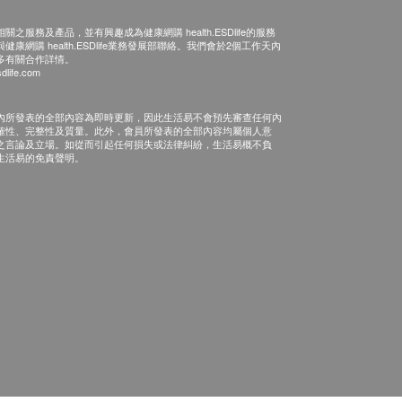
之服務及產品，並有興趣成為健康網購 health.ESDlife的服務
康網購 health.ESDlife業務發展部聯絡。我們會於2個工作天內
多有關合作詳情。
dlife.com
內所發表的全部內容為即時更新，因此生活易不會預先審查任何內
確性、完整性及質量。此外，會員所發表的全部內容均屬個人意
之言論及立場。如從而引起任何損失或法律糾紛，生活易概不負
生活易的免責聲明。