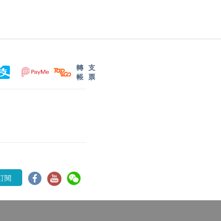
轉
支
帳
票
訂閱