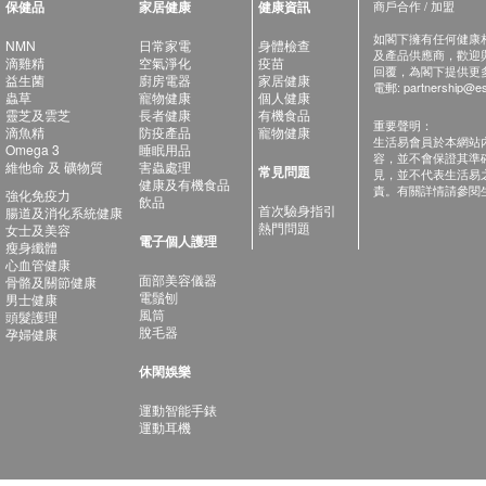
保健品
家居健康
健康資訊
商戶合作 / 加盟
如閣下擁有任何健康相關
NMN
日常家電
身體檢查
及產品供應商，歡迎與健
滴雞精
空氣淨化
疫苗
回覆，為閣下提供更
益生菌
廚房電器
家居健康
電郵:
partnership@es
蟲草
寵物健康
個人健康
靈芝及雲芝
長者健康
有機食品
重要聲明：
滴魚精
防疫產品
寵物健康
生活易會員於本網站
Omega 3
睡眠用品
容，並不會保證其準
維他命 及 礦物質
害蟲處理
常見問題
見，並不代表生活易
健康及有機食品
責。有關詳情請參閱
強化免疫力
飲品
首次驗身指引
腸道及消化系統健康
熱門問題
女士及美容
電子個人護理
瘦身纖體
心血管健康
面部美容儀器
骨骼及關節健康
電鬚刨
男士健康
風筒
頭髮護理
脫毛器
孕婦健康
休閑娛樂
運動智能手錶
運動耳機