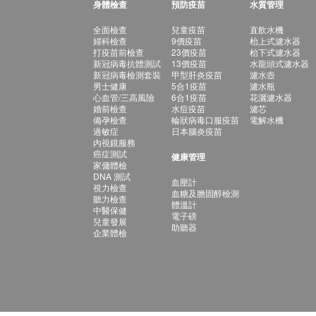
身體檢查
預防疫苗
水質管理
全面檢查
兒童疫苗
直飲水機
婦科檢查
9價疫苗
枱上式濾水器
打疫苗前檢查
23價疫苗
枱下式濾水器
新冠病毒抗體測試
13價疫苗
水龍頭式濾水器
新冠病毒檢測套裝
甲型肝炎疫苗
濾水壺
男士健康
5合1疫苗
濾水瓶
心血管/三高風險
6合1疫苗
花灑濾水器
婚前檢查
水痘疫苗
濾芯
備孕檢查
輪狀病毒口服疫苗
電解水機
過敏症
日本腦炎疫苗
內視鏡服務
癌症測試
健康管理
家傭體檢
DNA 測試
血壓計
視力檢查
血糖及膽固醇檢測
聽力檢查
體溫計
中醫保健
電子磅
兒童發展
助聽器
企業體檢