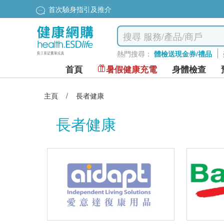
首次驗身指引及推介
熱門搜尋：
體檢送現金券/禮品
首頁
暑假健康充電
身體檢查
主頁
/
長者健康
長者健康