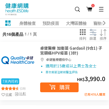
1
身體檢查
預防疫苗
大灣區體檢
寵物健
1 / 1 頁
共16個產品
排列
篩選
排序
卓健醫療 加衛苗 Gardasil (9合1) 子
宮頸癌HPV疫苗 (3針)
卓健醫療體檢中心
適用於15歲或以上男士及女士
首次疫苗注射前醫生評估
3,990.0
HK$
7天內可約
購買
(19)
比較
收藏
已有470人購買