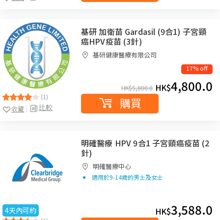
基研 加衛苗 Gardasil (9合1) 子宮頸
癌HPV疫苗 (3針)
基研健康醫療有限公司
17% off
4,800.0
HK$
HK$
5,800.0
(1)
購買
比較
收藏
明確醫療 HPV 9合1 子宮頸癌疫苗 (2
針)
明確醫療中心
適用於9-14歲的男士及女士
3,588.0
4天內可約
HK$