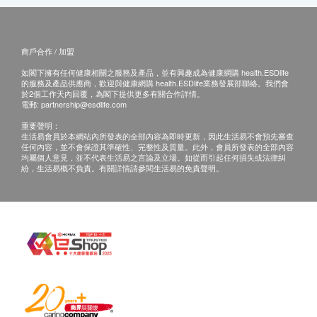
商戶合作 / 加盟
如閣下擁有任何健康相關之服務及產品，並有興趣成為健康網購 health.ESDlife
的服務及產品供應商，歡迎與健康網購 health.ESDlife業務發展部聯絡。我們會
於2個工作天內回覆，為閣下提供更多有關合作詳情。
電郵:
partnership@esdlife.com
重要聲明：
生活易會員於本網站內所發表的全部內容為即時更新，因此生活易不會預先審查
任何內容，並不會保證其準確性、完整性及質量。此外，會員所發表的全部內容
均屬個人意見，並不代表生活易之言論及立場。如從而引起任何損失或法律糾
紛，生活易概不負責。有關詳情請參閱生活易的免責聲明。