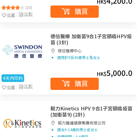
4,200.0
HK$
(20)
購買
比較
收藏
德信醫療 加衛苗9合1子宮頸癌HPV疫
苗 (3針)
德信醫療中心
適用於9至45歲男士及女士
5,000.0
HK$
4天內可約
購買
比較
收藏
毅力Kinetics HPV 9合1子宮頸癌疫苗
(加衛苗9) (2針)
毅力醫護健康集團有限公司
適合9-14歲的男士或女士
接種時間：0,6個月