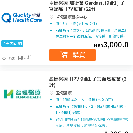
卓健醫療 加衛苗 Gardasil (9合1) 子
宮頸癌HPV疫苗 (2針)
卓健醫療體檢中心
適合9至14歲 (男性或女性)
兩針療程；於0、5-13個月接種兩針 *若第二針
在注射第一針後的五個月內接種，則須接種…
3,000.0
7天內可約
HK$
購買
比較
收藏
盈健醫療 HPV 9合1 子宮頸癌疫苗 (3
針)
盈健醫療
適合15歲或以上人士接種 (男女均可)
三針療程: 於6個月(0、2、6個月)或4個月(0、
1、4個月) 完成。
9合1HPV疫苗可預防80-90%的HPV相關癌症與
疾病。愈早接種，愈早得到保護。