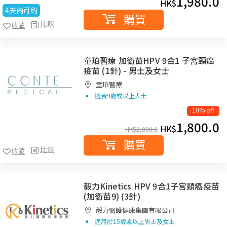
1,980.0
HK$
4天內可約
購買
比較
收藏
童珀醫療 加衛苗HPV 9合1 子宮頸癌
疫苗 (1針) - 男士及女士
童珀醫療
適合9歲或以上人士
10% off
1,800.0
HK$
HK$
2,000.0
購買
比較
收藏
毅力Kinetics HPV 9合1子宮頸癌疫苗
(加衛苗9) (3針)
毅力醫護健康集團有限公司
適用於15歲或以上男士及女士