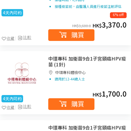
接種疫苗前，由醫護人員進行疫苗注射評估
4天內可約
6% off
3,370.0
HK$
HK$
3,600.0
購買
比較
收藏
中環專科 加衛苗9合1子宮頸癌HPV疫
苗 (1針)
中環專科體檢中心
適用於12-44歲人士
1,700.0
HK$
4天內可約
購買
比較
收藏
中環專科 加衛苗9合1子宮頸癌HPV疫