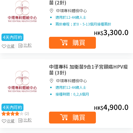
苗 (2針)
中環專科體檢中心
適用於12-44歲人士
兩針療程；於0、5-13個月接種兩針
3,300.0
HK$
4天內可約
購買
比較
收藏
中環專科 加衛苗9合1子宮頸癌HPV疫
苗 (3針)
中環專科體檢中心
適用於12-44歲人士
接種時間：0,2,6個月
4,900.0
4天內可約
HK$
(2)
購買
比較
收藏