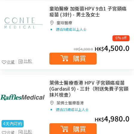
童珀醫療 加衛苗HPV 9合1 子宮頸癌
疫苗 (3針) - 男士及女士
童珀醫療
適合9歲或以上人士
6% off
4,500.0
HK$
HK$
4,800.0
購買
比較
收藏
萊佛士醫療香港 HPV 子宮頸癌疫苗
(Gardasil 9) - 三針（附送免費子宮頸
抹片檢查）
萊佛士醫療香港
適合15歲或以上人士
4,980.0
HK$
4天內可約
購買
比較
收藏