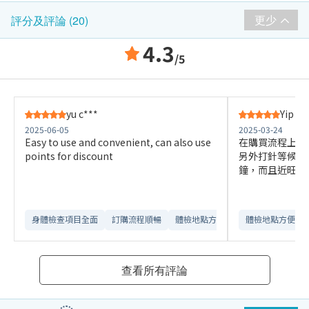
更少
評分及評論 (20)
4.3
/5
yu c***
Yip K*
2025-06-05
2025-03-24
Easy to use and convenient, can also use
在購買流程上可
points for discount
另外打針等候時
鐘，而且近旺角
身體檢查項目全面
訂購流程順暢
體檢地點方便
體檢地點方便
查看所有評論