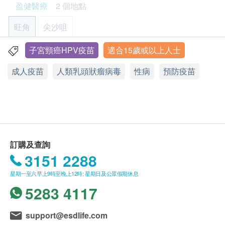
盈健醫療
2 個地點
有機會於生產過程中令初生嬰兒受到感染。
絡。 (辦公時間：星期一至六；上午9時至下午6時
30分)
旺角
尖沙咀
9合1HPV疫苗可預防80-90%的HPV相關癌症與疾病。
客戶必須於預約當天出示身份證及列印訂購確認信
愈早接種，愈早得到保護。
以確認身份。
子宮頸癌HPV疫苗
適合15歲或以上人士
旺角-健柏醫學造影中心：旺角彌敦道625及639號雅蘭中心
請注意: 由2025年6月9日起訂購之身體檢查計劃或
辦公樓一期7樓712室
成人疫苗
人類乳頭狀瘤病毒
性病
預防疫苗
適合人士
疫苗計劃，有效期延至6個月，客戶必須於6個月內
顯示地圖
適合15歲或以上人士接種 (男女均可)
(由確認付款日期起計) 接受有關檢查，逾期作廢。
三針療程: 於6個月(0、2、6個月)或4個月(0、1、4
訂購一經確認，不設退款。
星期一至六︰9:00a.m. – 6:30p.m.
個月) 完成。
星期日及公眾假期︰休息
進行身體檢查後，一般情況下，可於7至10個工作
第二針須於注射第一針後至少一個月接種，第三針
天內發出驗身報告。
則於注射第二針後至少三個月接種。整個三針療程
除了個別計劃由醫生講解報告，一般情況下，將由
訂購及查詢
必須於注射第一針後起計一年內完成。
註冊護士在電話上講解，及安排領取報告事宜。
3151 2288
疫苗能夠提供長久的預防作用，一般無需接種加強
所有自選項目一經電話確認預約後，項目不得作出
星期一至六早上9時至晚上12時; 星期日及公眾假期休息
劑
更改。
5283 4117
附加項目檢驗者必須跟計劃檢驗者為同一人。
注意事項
如有爭議，健康網購health.ESDlife 及盈健醫療保
support@esdlife.com
不適用人士
留最後決定權。