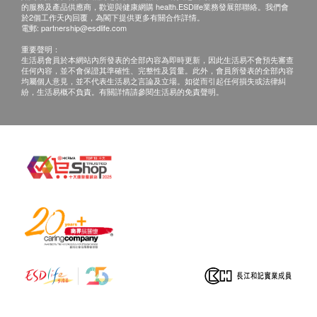
如正服用藥物，但不清楚能否接受該疫苗注射，建
的服務及產品供應商，歡迎與健康網購 health.ESDlife業務發展部聯絡。我們會
於2個工作天內回覆，為閣下提供更多有關合作詳情。
議先諮詢醫生意見或於注射日攜同有關藥物給醫護
電郵:
partnership@esdlife.com
人員檢查，方決定是否適合注射。
重要聲明：
若經醫護人員評估後，閣下並不適合進行疫苗注
生活易會員於本網站內所發表的全部內容為即時更新，因此生活易不會預先審查
任何內容，並不會保證其準確性、完整性及質量。此外，會員所發表的全部內容
射，將需支付醫生診症費用HK$350，差額將會退
均屬個人意見，並不代表生活易之言論及立場。如從而引起任何損失或法律糾
紛，生活易概不負責。有關詳情請參閱生活易的免責聲明。
回。
免責聲明：
所有健康檢查/服務並非作為醫務診斷或治療用
途。當閣下身體健康出現任何疾病徵兆時，應立即
諮詢有認可資格的醫生，作出診斷及治療。
本服務/產品由商戶提供。生活易【健康網購
health.ESDlife】並沒有經營或提供本服務/產品。
有關此服務/產品的錯漏或延誤，或因使用此服務/
產品而引致的損失、損害、受傷或法律訴訟，健康
網購health.ESDlife概不負責。一切有關的索償或
查詢，須向提供服務之體檢中心或商戶提出。