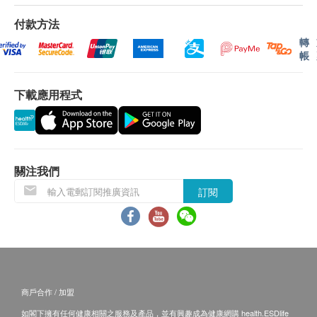
對HPV子宮頸癌疫苗有過敏反應人士
所有身體檢查並非作為醫務診斷或治療用途。謹此
付款方法
對雞蛋、蛋白或酵母有過敏反應之人士
提醒閣下，儘管檢查結果表面上屬正常，還是有可
轉
正在懷孕的婦女 (若在開始接種後懷孕， 應推遲接
能有某些隱藏的疾病在稍後時間才會顯現。
帳
種時間，待分娩後完成餘下針數)
故當閣下身體出現任何疾病徵兆時，應立即諮詢有
有發燒、中度或嚴重疾病的人，應待康復後才接種
認可資格的醫生，作出診斷及治療。
下載應用程式
疫苗
此計劃必須經醫護人員評估是否適合進行。若經評
如正服用藥物，但不清楚能否接受該疫苗注射，建
估後，客戶並不適合進行檢查，將需支付評估費用
議先諮詢醫生意見或於注射日攜同有關藥物給醫護
HKD350
，差額將會退回。
人員檢查，方決定是否適合注射。
關注我們
訂購疫苗檢查計劃之服務條款及細則，敬請留意以下
*此疫苗計劃必須經醫生評估是否適合進行疫苗注射。
訂閱
接種須知：
若經醫生評估後，客戶並不適合進行疫苗注射，將需
對疫苗成份過敏之人士都不宜接受注射。
支付醫生診症費用HKD300，餘下差額將會退回。如
注射當天如有發燒或正服用抗生素，建議延遲注
客戶已注射第一針疫苗，將不設更改已訂購的計劃，
射。
轉讓給第三者及／或退款。如有爭議，健康網購
正在懷孕或哺乳中、免疫力低下、正在接受藥物治
health.ESDlife 及 盈健醫療 保留最後決定權。
療(如化療、類固醇等)，應先諮詢醫生意見及指導
商戶合作 / 加盟
下方可接受注射。
如閣下擁有任何健康相關之服務及產品，並有興趣成為健康網購 health.ESDlife