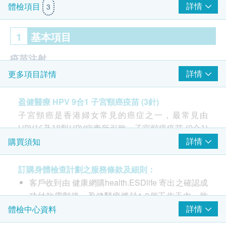
詳情
體檢項目
3
1
基本項目
疫苗注射
詳情
更多項目詳情
注射疫苗前由醫護人員負責注射評估
盈健醫療 HPV 9合1 子宮頸癌疫苗 (3針)
HPV 9合1疫苗接種 (加衛苗Gardasil 9合1 HPV 疫苗3
針)
子宮頸癌是香港婦女常見的癌症之一，最常見由
由醫護人員負責注射程序
HPV16及18型HPV病毒所引致。子宮頸癌疫苗 (9合1)
詳情
購買須知
可覆蓋9種病毒型號，包括HPV 6、11、16、18、
31、33、45、52及58型。這9種型號病毒所引起的癌
症及其病變，包括子宮頸癌、外陰癌、陰道癌、肛門
訂購身體檢查計劃之服務條款及細則：
癌，亦能預防性器官疣 (椰菜花)。
客戶收到由 健康網購health.ESDlife 寄出之確認成
功付款電郵後，盈健醫療將於1-2個工作天內，致
HPV病毒可引致的疾病並不只限於女性，有性經驗的
電客戶預約身體檢查的時間及地點。
詳情
體檢中心資料
男士或女士都有機會受感染。此外，女性如感染HPV
客戶亦可自行致電2397 2111 向體驗中心職員聯