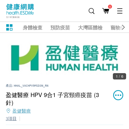
1
身體檢查
預防疫苗
大灣區體檢
寵物健
1 / 6
產品:
HHAL_VACHPV9MSD3N_RN
盈健醫療 HPV 9合1 子宮頸癌疫苗 (3
針)
盈健醫療
3項目