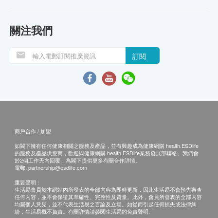
關注我們
訂閱
商戶合作 / 加盟
如閣下擁有任何健康相關之服務及產品，並有興趣成為健康網購 health.ESDlife
的服務及產品供應商，歡迎與健康網購 health.ESDlife業務發展部聯絡。我們會
於2個工作天內回覆，為閣下提供更多有關合作詳情。
電郵:
partnership@esdlife.com
重要聲明：
生活易會員於本網站內所發表的全部內容為即時更新，因此生活易不會預先審查
任何內容，並不會保證其準確性、完整性及質量。此外，會員所發表的全部內容
均屬個人意見，並不代表生活易之言論及立場。如從而引起任何損失或法律糾
紛，生活易概不負責。有關詳情請參閱生活易的免責聲明。