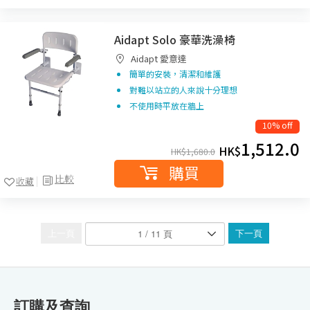
Aidapt Solo 豪華洗澡椅
Aidapt 愛意達
簡單的安裝，清潔和維護
對難以站立的人來說十分理想
不使用時平放在牆上
10% off
1,512.0
HK$
HK$
1,680.0
購買
比較
收藏
上一頁
下一頁
訂購及查詢