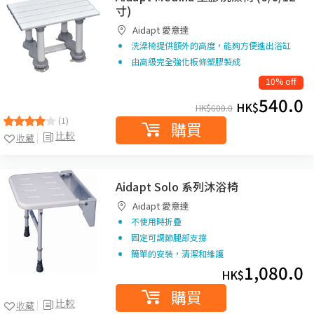
寸)
Aidapt 愛意達
洗澡椅提供額外的高度，能夠方便進出浴缸
由高級完全強化板條塑膠製成
10% off
540.0
HK$
HK$
600.0
(1)
購買
比較
收藏
Aidapt Solo 系列沐浴椅
Aidapt 愛意達
不使用時折疊
固定可調節腿部支撐
簡單的安裝，清潔和維護
1,080.0
HK$
購買
比較
收藏