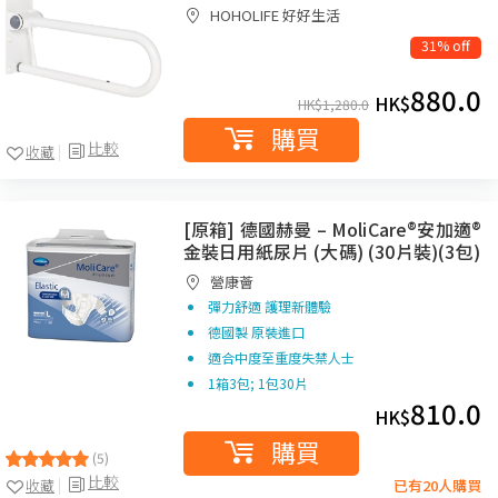
HOHOLIFE 好好生活
31% off
880.0
HK$
HK$
1,280.0
購買
比較
收藏
[原箱] 德國赫曼 – MoliCare®安加適®
金裝日用紙尿片 (大碼) (30片裝)(3包)
營康薈
彈力舒適 護理新體驗
德國製 原裝進口
適合中度至重度失禁人士
1箱3包; 1包30片
810.0
HK$
購買
(5)
比較
收藏
已有20人購買