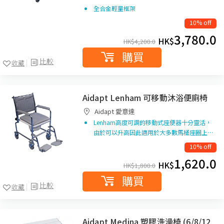
全合金輕量框架
10% off
3,780.0
HK$
HK$
4,200.0
購買
比較
收藏
Aidapt Lenham 可移動沐浴便廁椅
Aidapt 愛意達
Lenham高度可調的移動式座便器十分靈活，
由於可以升高因此適用於大多數馬桶座圈上…
10% off
1,620.0
HK$
HK$
1,800.0
購買
比較
收藏
Aidapt Medina 塑膠洗澡椅 (6/8/12