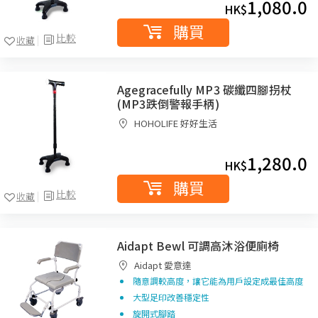
1,080.0
HK$
購買
比較
收藏
Agegracefully MP3 碳纖四腳拐杖
(MP3跌倒警報手柄)
HOHOLIFE 好好生活
1,280.0
HK$
購買
比較
收藏
Aidapt Bewl 可調高沐浴便廁椅
Aidapt 愛意達
隨意調較高度，讓它能為用戶設定成最佳高度
大型足印改善穩定性
旋開式腳踏