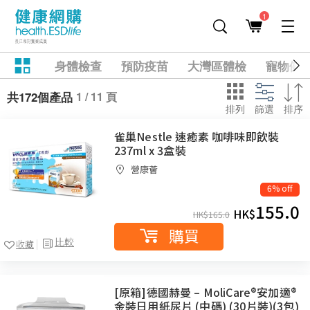
1
身體檢查
預防疫苗
大灣區體檢
寵物健
1 / 11 頁
共172個產品
排列
篩選
排序
雀巢Nestle 速癒素 咖啡味即飲裝
237ml x 3盒裝
營康薈
6% off
155.0
HK$
HK$
165.0
購買
比較
收藏
[原箱]德國赫曼 – MoliCare®安加適®
金裝日用紙尿片 (中碼) (30片裝)(3包)