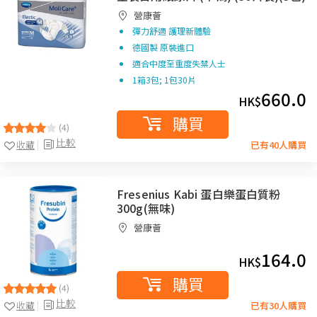
營康薈
彈力舒適 護理新體驗
德國製 原裝進口
適合中度至重度失禁人士
1箱3包; 1包30片
660.0
HK$
購買
(4)
比較
收藏
已有40人購買
Fresenius Kabi 蛋白樂蛋白質粉
300g(無味)
營康薈
164.0
HK$
購買
(4)
比較
收藏
已有30人購買