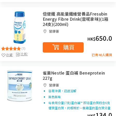
倍健纖 高能量纖維營養品Fresubin
Energy Fibre Drink(雲呢拿味)(1箱
24支)(200ml)
營康薈
650.0
HK$
購買
(7)
比較
收藏
已有40人購買
雀巢Nestle 蛋白補 Beneprotein
227g
營康薈
容易沖調，迅速溶解
無色無味
毎食用分量(7克)蛋白補™ 即溶蛋白質粉含6克
優質蛋白質，約相等於一隻雞蛋的蛋白質分量
134.0
HK$