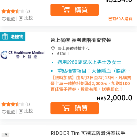
購買
(2)
比較
收藏
已有60人購買
送禮物
晉上醫療 長者進階檢查套餐
晉上醫療體檢中心
|
61項目
適用於60歲或以上男士及女士
重點檢查項目：大便隱血（腸癌…
【限時加碼】由8月3日至8月13日，凡購買
晉上單一
體檢計劃滿$2,000元，加送$100
百佳電子禮券，數量有限，送完即止！
2,000.0
HK$
(1)
購買
比較
收藏
RIDDER Tim 可摺式防滑浴室扶手