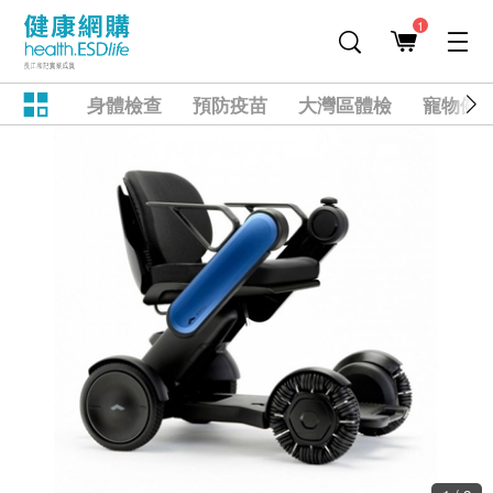
1
身體檢查
預防疫苗
大灣區體檢
寵物健