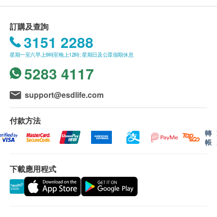
費。如送貨至愉景灣須另收取附加費HK$160。馬
灣、東涌須另收取橋費HK$40。長洲、大嶼山、梅
訂購及查詢
窩、貝澳、長沙、塘福、水口、石壁、寶蓮寺、大
3151 2288
澳及香港國際機場，須按實際情況報價。(附加費
星期一至六早上9時至晚上12時; 星期日及公眾假期休息
可能因應貨品尺寸及重量而調整)
WHILL Model Ci
5283 4117
我們將於確定訂單後5-7個工作天內安排發貨。
不排除運送時間會因節日而有所影響。當八號烈風
support@esdlife.com
日本 WHILL Model Ci 不僅是電動輪椅，更是一個全
訊號懸掛或黑色暴雨警告生效時，送貨服務時間將
會延遲。
新的個人出行科技，
付款方法
由今天開始，隨時隨地輕鬆出行，突破地形所限
所有訂單須視乎相關貨品的供應情況再作最後確
轉
認。倘若生活易未能提供任何訂單上的貨品，生活
帳
改善行動力的革命性裝置，採用獨特的設計，讓您重
易有權拒絕接受該訂單，並且會於送貨前透過電話
或電郵通知顧客再作安排。
拾積極樂觀的生活態度
下載應用程式
優異的性能與出色的設計提供多元與可靠性，讓您充
退換條款：
滿自信無拘無束地探索世界
WHILL Model Ci 個人電動代步車陪您踏上人生的冒
當顧客收取已訂購之貨品時，有責任檢查貨品是否
有損毀情況，一經確認簽收，恕不接受退換。
險旅途