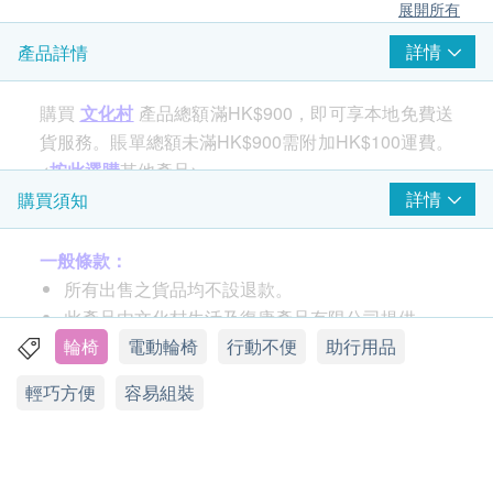
展開所有
詳情
產品詳情
購買
文化村
產品總額滿HK$900，即可享本地免費送
貨服務。賬單總額未滿HK$900需附加HK$100運費。
<
按此選購
其他產品>
詳情
購買須知
一般條款：
所有出售之貨品均不設退款。
此產品由文化村生活及復康產品有限公司提供。
如有任何爭議，文化村生活及復康產品有限公司及
輪椅
電動輪椅
行動不便
助行用品
生活易保留最終決議權。
輕巧方便
容易組裝
送貨條款：
購買任何產品總額滿HK$900，即可享本地免費送
貨服務。賬單總額未滿HK$900需附加HK$100運