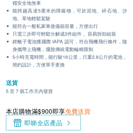
穩安全地煞⾞
能跨越高達5厘米的障礙物，可於泥地、碎石地、沙
地、草地輕鬆駕駛
能符合一般私家車後備箱容量，方便出行
只需三步即可輕鬆分解成3件組件， 容易拆卸組裝
鋰離子電池獲國際 IAPA 認可，符合飛機飛行條件，隨
身攜帶上飛機，擺脫傳統電動輪椅限制
5小時充電時間，能行駛16公里，只重2.8公斤的電池，
簡約設計，方便單手更換
送貨
5 至 7 個工作天內發貨
本店購物滿$900即享
免費送貨
即睇全店產品