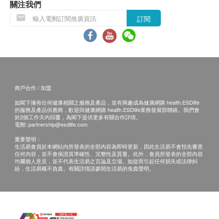
關注我們
退換產品必須包裝完整，如退換之產品有任何殘缺
訂閱
或過期退回，供應商有權不受理。
如有其他損壞或遺漏查詢，顧客必須保留有效收據
正本，並於送貨後7個工作天內按下列方式聯絡文
化村生活及復康產品有限公司 客戶服務部跟進。
電郵: info@culturehomes.com.hk
查詢熱線: 2780 3882
商戶合作 / 加盟
如閣下擁有任何健康相關之服務及產品，並有興趣成為健康網購 health.ESDlife
的服務及產品供應商，歡迎與健康網購 health.ESDlife業務發展部聯絡。我們會
於2個工作天內回覆，為閣下提供更多有關合作詳情。
電郵:
partnership@esdlife.com
極具科技感設計，突顯個人
重要聲明：
風格
生活易會員於本網站內所發表的全部內容為即時更新，因此生活易不會預先審查
任何內容，並不會保證其準確性、完整性及質量。此外，會員所發表的全部內容
均屬個人意見，並不代表生活易之言論及立場。如從而引起任何損失或法律糾
紛，生活易概不負責。有關詳情請參閱生活易的免責聲明。
簡約流線型設
符合人體工學
榮獲美國
計，光滑曲面
的易握型控制
TIMES 2018年
桿，操控時更
度50大最佳發