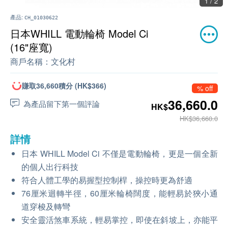
1 / 2
產品:
CH_01030622
日本WHILL 電動輪椅 Model Ci
(16"座寬)
商戶名稱：
文化村
賺取36,660積分 (HK$366)
% off
36,660.0
為產品留下第一個評論
HK$
HK$36,660.0
詳情
日本 WHILL Model Ci 不僅是電動輪椅，更是一個全新
的個人出行科技
符合人體工學的易握型控制桿，操控時更為舒適
76厘米迴轉半徑，60厘米輪椅闊度，能輕易於狹小通
道穿梭及轉彎
安全靈活煞⾞系統，輕易掌控，即使在斜坡上，亦能平