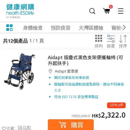
1
身體檢查
預防疫苗
大灣區體檢
寵物健
1 / 1 頁
共12個產品
排列
篩選
排序
Aidapt 摺疊式黑色支架便攜輪椅 (可
升起扶手)
Aidapt 愛意達
閘式剎車有效剎車系統
腳踏板可自由調較高度及卸除，適合不同身高
人士
符合 ISO 7176 安全標準驗証
10% off
2,322.0
HK$
HK$
2,580.0
購買
比較
收藏