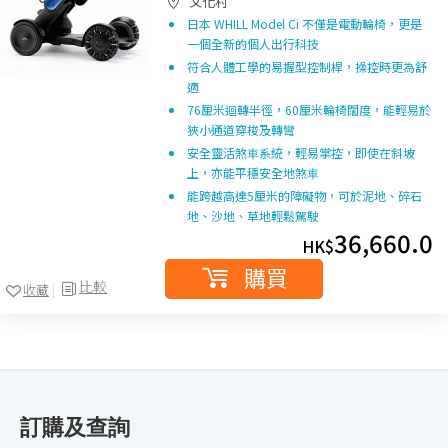
文化村
日本 WHILL Model Ci 不僅是電動輪椅，更是
一個全新的個人出行科技
符合人體工學的易握型控制桿，操控時更為舒
適
76厘米迴轉半徑，60厘米輪椅闊度，能輕易於
狹小通道穿梭及轉彎
安全靈活煞⾞系統，輕易掌控，即使在斜坡
上，亦能平穩安全地煞⾞
能跨越高達5厘米的障礙物，可於泥地、碎石
地、沙地、草地輕鬆駕駛
36,660.0
HK$
購買
比較
收藏
訂購及查詢