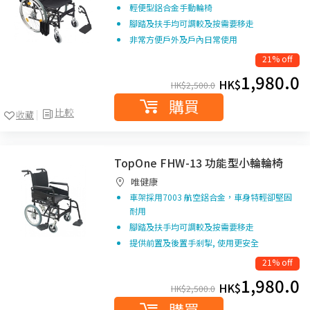
輕便型鋁合金手動輪椅
腳踏及扶手均可調較及按需要移走
非常方便戶外及戶內日常使用
21% off
1,980.0
HK$
HK$
2,500.0
購買
比較
收藏
TopOne FHW-13 功能型小輪輪椅
唯健康
車架採用7003 航空鋁合金，車身特輕卻堅固
耐用
腳踏及扶手均可調較及按需要移走
提供前置及後置手剎掣, 使用更安全
21% off
1,980.0
HK$
HK$
2,500.0
購買