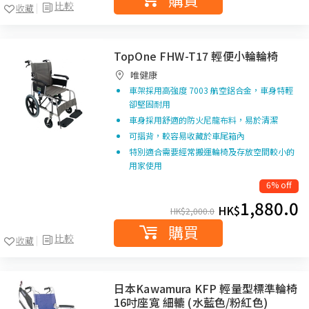
比較
收藏
TopOne FHW-T17 輕便小輪輪椅
唯健康
車架採用高強度 7003 航空鋁合金，車身特輕
卻堅固耐用
車身採用舒適的防火尼龍布料，易於清潔
可摺背，較容易收藏於車尾箱內
特別適合需要經常搬運輪椅及存放空間較小的
用家使用
6% off
1,880.0
HK$
HK$
2,000.0
購買
比較
收藏
日本Kawamura KFP 輕量型標準輪椅
16吋座寬 細轆 (水藍色/粉紅色)