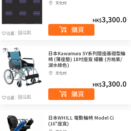
文化村
3,300.0
HK$
購買
比較
收藏
日本Kawamura SY系列闊座基礎型輪
椅 (薄座墊) 18吋座寬 細轆 (方格紫/
湖水綠色)
文化村
3,300.0
HK$
購買
比較
收藏
日本WHILL 電動輪椅 Model Ci
(16"座寬)