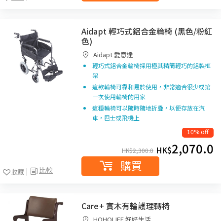
Aidapt 輕巧式鋁合金輪椅 (黑色/粉紅
色)
Aidapt 愛意達
輕巧式鋁合金輪椅採用極其精簡輕巧的鋁製框
架
這款輪椅可靠和易於使用，非常適合很少或第
一次使用輪椅的用家
這種輪椅可以隨時隨地折疊，以便存放在汽
車，巴士或飛機上
10% off
2,070.0
HK$
HK$
2,300.0
購買
比較
收藏
Care+ 實木有輪護理轉椅
HOHOLIFE 好好生活