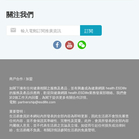
關注我們
訂閱
商戶合作 / 加盟
如閣下擁有任何健康相關之服務及產品，並有興趣成為健康網購 health.ESDlife
的服務及產品供應商，歡迎與健康網購 health.ESDlife業務發展部聯絡。我們會
於2個工作天內回覆，為閣下提供更多有關合作詳情。
電郵:
partnership@esdlife.com
重要聲明：
生活易會員於本網站內所發表的全部內容為即時更新，因此生活易不會預先審查
任何內容，並不會保證其準確性、完整性及質量。此外，會員所發表的全部內容
均屬個人意見，並不代表生活易之言論及立場。如從而引起任何損失或法律糾
紛，生活易概不負責。有關詳情請參閱生活易的免責聲明。