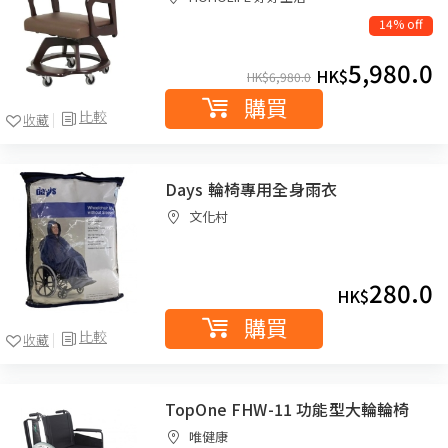
14% off
5,980.0
HK$
HK$
6,980.0
購買
比較
收藏
Days 輪椅專用全身雨衣
文化村
280.0
HK$
購買
比較
收藏
TopOne FHW-11 功能型大輪輪椅
唯健康