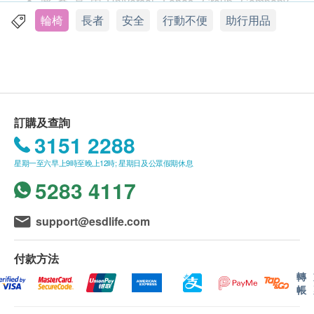
此產品由Universal Lohas Group Company
座位寬度：410毫米
Limited 提供。
輪椅
長者
安全
行動不便
助行用品
座椅深度：365毫米
如有任何爭議，Universal Lohas Group Company
靠背高度：820毫米
Limited 及健康網購 Health.ESDlife 保留最終決議
腳踏與座椅範圍：最小/最大：360/460毫米
權。
扶手高度：715毫米
總長度（腳踏板）最小值/最大值：960毫米
送貨條款：
整體寬度：折疊/開：280 /520毫米
訂購及查詢
購買Aidapt 愛意達 產品總額滿HK$800，即可享本
總高度：840毫米
3151 2288
地免費送貨服務。賬單總額未滿HK$800需附加
外形尺寸：840x270x850毫米
星期一至六早上9時至晚上12時; 星期日及公眾假期休息
HK$50運費。
前輪直徑：152毫米
5283 4117
我們將於確定訂單後5-7個工作天內安排發貨。
後輪直徑：370毫米
不排除運送時間會因節日而有所影響。當八號烈風
淨重：11.7公斤
訊號懸掛或黑色暴雨警告生效時，送貨服務時間將
support@esdlife.com
盒子尺寸：850x280x880毫米
會延遲。
重量限制：110公斤
所有訂單須視乎相關貨品的供應情況再作最後確
付款方法
認。倘若生活易未能提供任何訂單上的貨品，生活
轉
帳
易有權拒絕接受該訂單，並且會於送貨前透過電話
或電郵通知顧客再作安排。