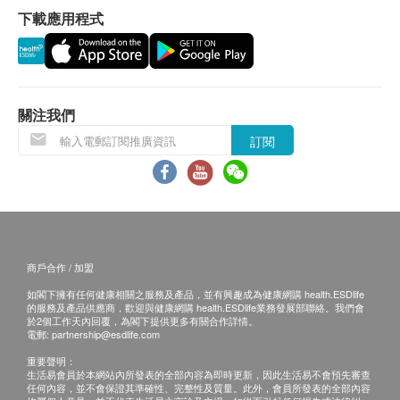
下載應用程式
保用：
貨品質量保證，於顧客收到產品當日起計，12個
月。
關注我們
退換條款：
訂閱
當顧客收取已訂購之貨品時，有責任檢查貨品是否
有損毀情況，一經確認簽收，恕不接受退換。
退換產品必須包裝完整，如退換之產品有任何殘缺
或過期退回，供應商有權不受理。
如有其他損壞或遺漏查詢，顧客必須保留有效收據
商戶合作 / 加盟
正本，並於送貨後3個工作天內按下列方式聯絡
如閣下擁有任何健康相關之服務及產品，並有興趣成為健康網購 health.ESDlife
Universal Lohas Group Company Limited 客戶服
的服務及產品供應商，歡迎與健康網購 health.ESDlife業務發展部聯絡。我們會
務部跟進。
於2個工作天內回覆，為閣下提供更多有關合作詳情。
電郵:
partnership@esdlife.com
電郵: sales@universallohas.com
重要聲明：
查詢熱線: 25527685
生活易會員於本網站內所發表的全部內容為即時更新，因此生活易不會預先審查
任何內容，並不會保證其準確性、完整性及質量。此外，會員所發表的全部內容