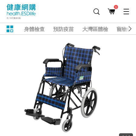
1
身體檢查
預防疫苗
大灣區體檢
寵物健