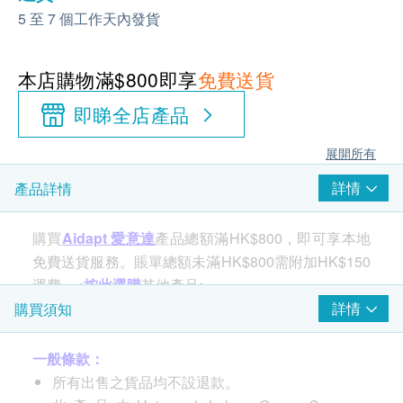
5 至 7 個工作天內發貨
本店購物滿$800即享
免費送貨
即睇全店產品
展開所有
詳情
產品詳情
購買
Aidapt 愛意達
產品總額滿HK$800，即可享本地
免費送貨服務。賬單總額未滿HK$800需附加HK$150
運費。<
按此選購
其他產品>
詳情
購買須知
一般條款：
產品規格：
所有出售之貨品均不設退款。
座椅高度：490毫米