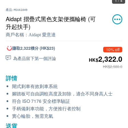
1 / 4
產品:
MSVA1049
Aidapt 摺疊式黑色支架便攜輪椅 (可
升起扶手)
商戶名稱：
Aidapt 愛意達
賺取2,322積分 (HK$23)
10% off
2,322.0
為產品留下第一個評論
HK$
HK$2,580.0
詳情
閘式剎車有效剎車系統
腳踏板可自由調較高度及卸除，適合不同身高人士
符合 ISO 7176 安全標準驗証
手柄備剎車功能，方便推行者控制
實心輪胎，無需充氣
送貨