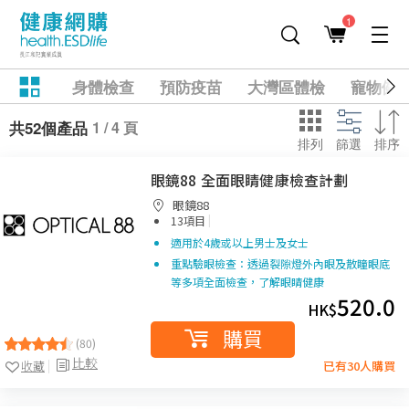
1
身體檢查
預防疫苗
大灣區體檢
寵物健
1 / 4 頁
共52個產品
排列
篩選
排序
眼鏡88 全面眼睛健康檢查計劃
眼鏡88
|
13項目
適用於4歲或以上男士及女士
重點驗眼檢查：透過裂隙燈外內眼及散瞳眼底
等多項全面檢查，了解眼睛健康
520.0
HK$
購買
(80)
比較
收藏
已有30人購買