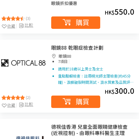
眼鏡折扣優惠
550.0
HK$
(3)
購買
比較
收藏
眼鏡88 乾眼症檢查計劃
眼鏡88
|
7項目
適用於18歲以上男士及女士
重點驗眼檢查：註冊視光師主理檢查(約45分
鐘)、淚膜破裂時間測試、淚水質素及品質評…
300.0
HK$
(2)
購買
比較
收藏
德視佳香港 兒童全面眼睛健康檢查
(近視控制) - 由眼科專科醫生主理