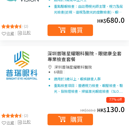
重點驗眼檢查：由註冊視光師主理、視力及屈
光檢查(近視、遠視及散光的度數檢查)、眼…
680.0
HK$
(2)
購買
比較
收藏
深圳普瑞星耀眼科醫院 - 眼健康全套
專業檢查套餐
深圳普瑞星耀眼科醫院
|
6項目
適用於3歲以上，眼疾篩查人群
重點檢查項目：普通視力檢查、眼壓檢查、驗
光、裂隙燈檢查、掃描激光眼底檢查（SLO…
77% off
130.0
HK$
HK$
569.0
(2)
購買
比較
收藏