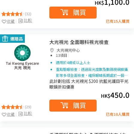
1,100.0
HK$
購買
(32)
比較
收藏
已有15人購買
連贈品
大光視光 全面眼科視光檢查
大光視光中心
|
13項目
適用於4歲或以上人士
重點驗眼檢查：透過屈光度數及數碼視網膜攝
影等多項全面檢查，確保眼睛長期處於一個…
此計劃包括 大光視光 $200 抗藍光護目平光
眼鏡折扣優惠
450.0
HK$
購買
(29)
比較
收藏
已有10人購買