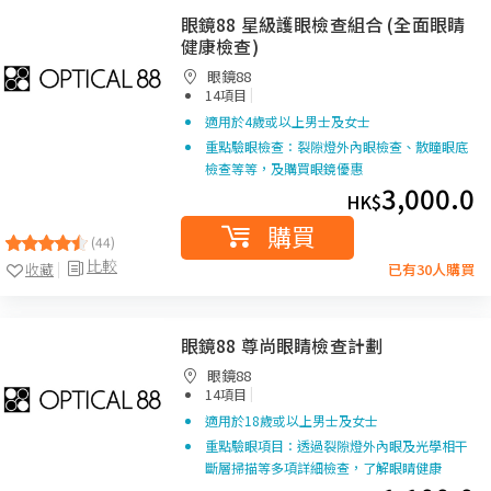
眼鏡88 星級護眼檢查組合 (全面眼睛
健康檢查)
眼鏡88
|
14項目
適用於4歲或以上男士及女士
重點驗眼檢查：裂隙燈外內眼檢查、散瞳眼底
檢查等等，及購買眼鏡優惠
3,000.0
HK$
購買
(44)
比較
收藏
已有30人購買
眼鏡88 尊尚眼睛檢查計劃
眼鏡88
|
14項目
適用於18歲或以上男士及女士
重點驗眼項目：透過裂隙燈外內眼及光學相干
斷層掃描等多項詳細檢查，了解眼睛健康