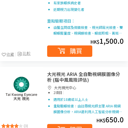
有家族眼疾病史者
近期視力出現變化者
重點驗眼項目：
由醫生問症及微鏡檢查 、視光師屈光檢查、雙
眼眼壓量度、視網膜檢查、眼底照相、黃斑…
1,500.0
HK$
購買
比較
收藏
大光視光 ARIA 全自動視網膜圖像分
析 (腦中風風險評估)
大光視光中心
|
2項目
適用於18歲或以上人士
重點驗眼檢查：由註冊視光師主理 ARIA 視網
膜圖像分析，ARIA是利用人工智能分析視網…
650.0
HK$
(3)