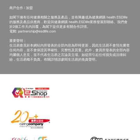
商戶合作 / 加盟
如閣下擁有任何健康相關之服務及產品，並有興趣成為健康網購 health.ESDlife
的服務及產品供應商，歡迎與健康網購 health.ESDlife業務發展部聯絡。我們會
於2個工作天內回覆，為閣下提供更多有關合作詳情。
電郵:
partnership@esdlife.com
重要聲明：
生活易會員於本網站內所發表的全部內容為即時更新，因此生活易不會預先審查
任何內容，並不會保證其準確性、完整性及質量。此外，會員所發表的全部內容
均屬個人意見，並不代表生活易之言論及立場。如從而引起任何損失或法律糾
紛，生活易概不負責。有關詳情請參閱生活易的免責聲明。