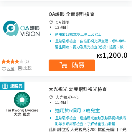
OA護眼 全面眼科檢查
OA 護眼
|
12項目
適用於18歲或以上男士及女士
重點驗眼檢查：由註冊視光師主理、眼科專科
醫生問症、視力及屈光檢查(近視、遠視、散…
1,200.0
HK$
(2)
購買
比較
收藏
連贈品
大光視光 幼兒眼科視光檢查
大光視光中心
|
11項目
適用於6個月-3歲兒童
重點驗眼檢查：透過屈光度數及數碼視網膜攝
影等多項詳細檢查，了解幼童視力發展
此計劃包括 大光視光 $200 抗藍光護目平光