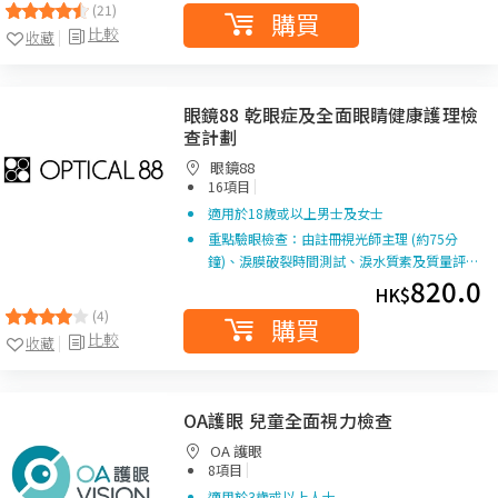
(21)
購買
比較
收藏
眼鏡88 乾眼症及全面眼睛健康護理檢
查計劃
眼鏡88
|
16項目
適用於18歲或以上男士及女士
重點驗眼檢查：由註冊視光師主理 (約75分
鐘)、淚膜破裂時間測試、淚水質素及質量評…
820.0
HK$
(4)
購買
比較
收藏
OA護眼 兒童全面視力檢查
OA 護眼
|
8項目
適用於3歲或以上人士