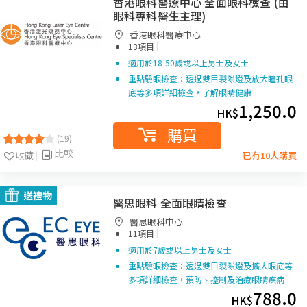
香港眼科醫療中心 全面眼科檢查 (由
眼科專科醫生主理)
香港眼科醫療中心
|
13項目
適用於18-50歲或以上男士及女士
重點驗眼檢查：透過雙目裂隙燈及放大瞳孔眼
底等多項詳細檢查，了解眼睛健康
1,250.0
HK$
購買
(19)
比較
收藏
已有10人購買
送禮物
醫思眼科 全面眼睛檢查
醫思眼科中心
|
11項目
適用於7歲或以上男士及女士
重點驗眼檢查：透過雙目裂隙燈及擴大眼底等
多項詳細檢查，預防、控制及治療眼睛疾病
788.0
HK$