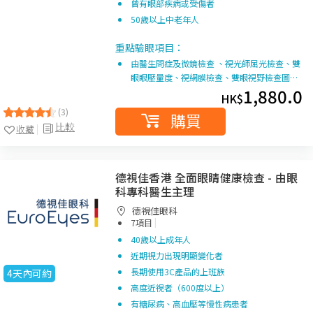
曾有眼部疾病或受傷者
50歲以上中老年人
重點驗眼項目：
由醫生問症及微鏡檢查 、視光師屈光檢查、雙
眼眼壓量度、視網膜檢查、雙眼視野檢查圖…
1,880.0
HK$
(3)
購買
比較
收藏
德視佳香港 全面眼睛健康檢查 - 由眼
科專科醫生主理
德視佳眼科
|
7項目
40歲以上成年人
近期視力出現明顯變化者
長期使用3C產品的上班族
4天內可約
高度近視者（600度以上）
有糖尿病、高血壓等慢性病患者