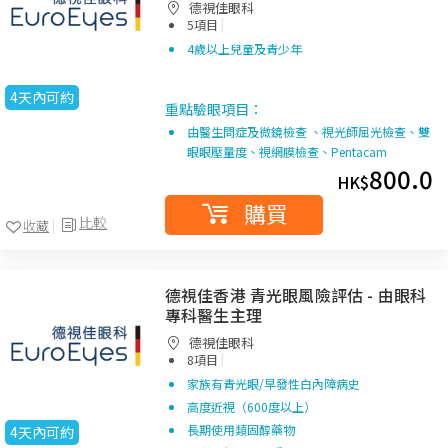
德視佳眼科
|
5項目
4歲以上兒童及青少年
4天內可約
重點驗眼項目：
由醫生問症及微鏡檢查 、視光師屈光檢查、雙
眼眼壓量度、視網膜檢查、Pentacam
800.0
HK$
購買
比較
收藏
德視佳香港 青光眼風險評估 - 由眼科
專科醫生主理
德視佳眼科
|
8項目
家族有青光眼/早發性白內障病史
高度近視（600度以上）
長期使用類固醇藥物
4天內可約