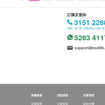
訂購及查詢
3151 228
星期一至六早上9時至晚上12時; 
5283 411
support@esdlife
身體檢查
預防疫苗
水質管理
全面檢查
兒童疫苗
直飲水機