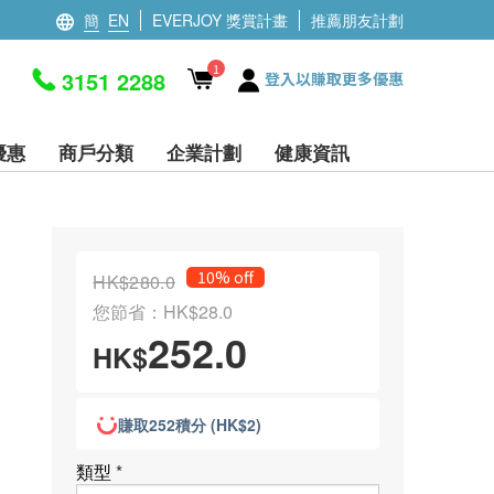
簡
EN
EVERJOY 獎賞計畫
推薦朋友計劃
1
3151 2288
登入以賺取更多優惠
優惠
商戶分類
企業計劃
健康資訊
10% off
HK$280.0
您節省：HK$28.0
252.0
HK$
賺取252積分 (HK$2)
類型
*