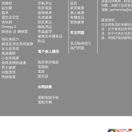
及產品供應商，歡迎與健
滴雞精
空氣淨化
疫苗
回覆，為閣下提供更
益生菌
廚房電器
家居健康
電郵:
partnership@es
蟲草
寵物健康
個人健康
靈芝及雲芝
長者健康
有機食品
重要聲明：
滴魚精
防疫產品
寵物健康
生活易會員於本網站
Omega 3
睡眠用品
容，並不會保證其準
維他命 及 礦物質
害蟲處理
常見問題
見，並不代表生活易
健康及有機食品
責。有關詳情請參閱
強化免疫力
飲品
首次驗身指引
腸道及消化系統健康
熱門問題
女士及美容
電子個人護理
瘦身纖體
心血管健康
面部美容儀器
骨骼及關節健康
電鬚刨
男士健康
風筒
頭髮護理
脫毛器
孕婦健康
休閑娛樂
運動智能手錶
運動耳機