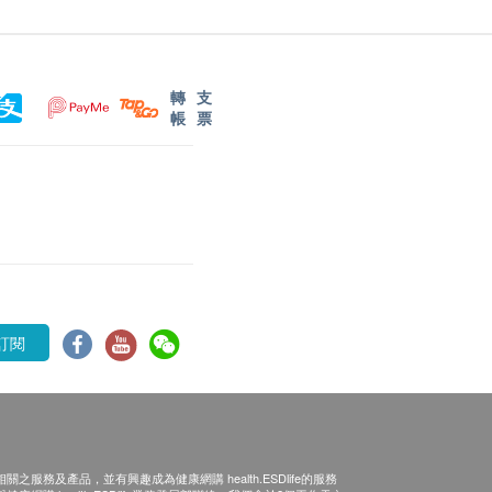
轉
支
帳
票
訂閱
之服務及產品，並有興趣成為健康網購 health.ESDlife的服務