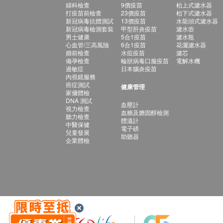
婦科檢查
9價疫苗
枱上式濾水器
打疫苗前檢查
23價疫苗
枱下式濾水器
新冠病毒抗體測試
13價疫苗
水龍頭式濾水器
新冠病毒檢測套裝
甲型肝炎疫苗
濾水壺
男士健康
5合1疫苗
濾水瓶
心血管/三高風險
6合1疫苗
花灑濾水器
婚前檢查
水痘疫苗
濾芯
備孕檢查
輪狀病毒口服疫苗
電解水機
過敏症
日本腦炎疫苗
內視鏡服務
癌症測試
健康管理
家傭體檢
DNA 測試
血壓計
視力檢查
血糖及膽固醇檢測
聽力檢查
體溫計
中醫保健
電子磅
兒童發展
助聽器
企業體檢