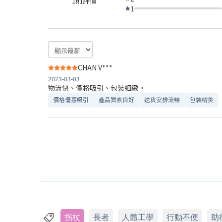
1則評價
1
CHAN V***
2023-03-03
物流快、價格吸引、包裝細緻。
價格優惠吸引
產品質素良好
送貨安排流暢
包裝精美
拐杖
長者
人體工學
行動不便
助