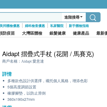
進階搜尋
美邦體檢優惠
婦科檢查優惠
私家醫院
新手體檢指南
預防疫苗
大灣區體檢
銀髮健康
健康產品
最新
Aidapt 摺疊式手杖 (花開 / 馬賽克)
商戶名稱：
Aidapt 愛意達
詳情
多種款色設計供選擇，襯托個人風格，增添色彩
5個高度調節設置
橡膠腳墊，以防止滑倒
360x190x27mm