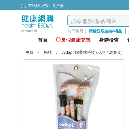
首次驗身指引及推介
熱門搜尋：
體檢送現金券/禮品
首頁
暑假健康充電
身體檢查
主頁
/
拐杖
/
Aidapt 摺疊式手杖 (花開 / 馬賽克)