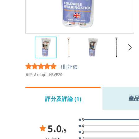
1則評價
產品:
Aidapt_MSVP20
產
評分及評論 (1)
5
5.0
4
/5
3
2