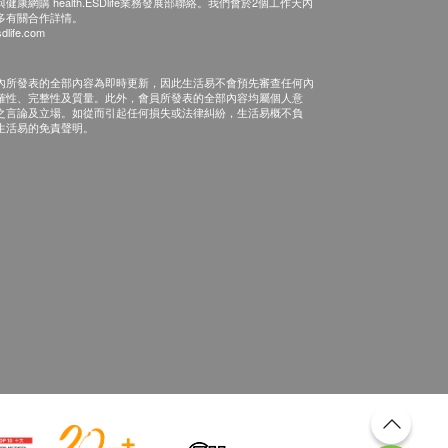
康網購 health.ESDlife業務發展部聯絡。我們會於2個工作天內
多有關合作詳情。
dlife.com
內所發表的全部內容為即時更新，因此生活易不會預先審查任何內
確性、完整性及質量。此外，會員所發表的全部內容均屬個人意
之言論及立場。如從而引起任何損失或法律糾紛，生活易概不負
生活易的免責聲明。