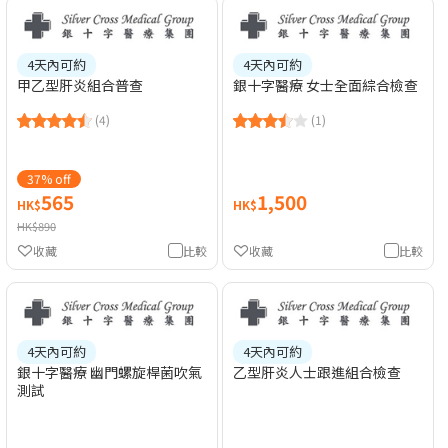
4天內可約
4天內可約
甲乙型肝炎組合普查
銀十字醫療 女士全面綜合檢查
(4)
(1)
37% off
565
1,500
HK$
HK$
HK$890
收藏
比較
收藏
比較
4天內可約
4天內可約
銀十字醫療 幽門螺旋桿菌吹氣
乙型肝炎人士跟進組合檢查
測試