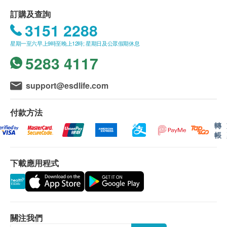
以上身體檢查計劃由銀十字醫療集團提供 (商業牌照號
集團的專業醫療網絡提供全面醫療及健康服務包括：普
九龍佐敦道23-29號新寶廣場19樓 (佐敦地鐵站樓上)
碼 18974499-000-03-06-6)
訂購及查詢
通科及各專科門診服務，如家庭科醫生、骨科專科、心
3151 2288
顯示地圖
臟科專科、麻醉科及痛症治療、婦產科及兒科、皮膚科
免責聲明：
及整形外科、物理及康復治 療、胸肺專科、心理及行為
星期一至六早上9時至晚上12時; 星期日及公眾假期休息
所有健康檢查/服務並非作為醫務診斷或治療用途。當閣
星期一至五︰10:00a.m. – 1:00p.m.; 3:00p.m. – 7:00p.m.
治療、牙科等。此外更有放射性診斷與治療，各項病理
下身體健康出現任何疾病徵兆時，應立即諮詢有認可資
5283 4117
星期六︰10:00a.m. – 2:00p.m.
檢查及各項預防性健康檢查等。
格的醫生，作出診斷及治療。
星期日及公眾假期︰休息
本服務/產品由商戶提供。生活易【健康網購
support@esdlife.com
除了本地的醫療服務外，憑藉集團的專業醫療網絡，我
health.ESDlife】並沒有經營或提供本服務/產品。有關
們更致力於為長期逗留在中國境內工作的香港及外藉人
此服務/產品的錯漏或延誤，或因使用此服務/產品而引
士提供跨境醫療支援服務，包括中港及國際緊急醫療支
致的損失、損害、受傷或法律訴訟，健康網購
付款方法
援，各項專家及專科轉介服務等。
health.ESDlife概不負責。一切有關的索償或查詢，須
轉
向提供服務之體檢中心或商戶提出。
帳
診所地址：
下載應用程式
佐敦
九龍佐敦道23-29號新寶廣場19樓電話: 2850 6986
星期一至五: 上午十時至下午一時；下午三時至七時
星期六: 上午十時至下午二時
星期日及公眾假期休息
關注我們