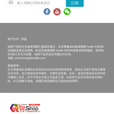
訂閱
指定化驗所：
佐敦
九龍佐敦彌敦道嘉賓商業大廈14樓
商戶合作 / 加盟
如閣下擁有任何健康相關之服務及產品，並有興趣成為健康網購 health.ESDlife
的服務及產品供應商，歡迎與健康網購 health.ESDlife業務發展部聯絡。我們會
於2個工作天內回覆，為閣下提供更多有關合作詳情。
電郵:
partnership@esdlife.com
重要聲明：
生活易會員於本網站內所發表的全部內容為即時更新，因此生活易不會預先審查
任何內容，並不會保證其準確性、完整性及質量。此外，會員所發表的全部內容
均屬個人意見，並不代表生活易之言論及立場。如從而引起任何損失或法律糾
紛，生活易概不負責。有關詳情請參閱生活易的免責聲明。