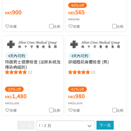
40% off
900
565
HK$
HK$
HK$940
收藏
比較
收藏
比較
4天內可約
4天內可約
特選男士健康檢查 (泌尿系統及
詳細婚前身體檢查 (男)
傳染病組別)
(1)
(2)
33% off
41% off
1,480
980
HK$
HK$
HK$2,205
HK$1,670
收藏
比較
收藏
比較
上一頁
下一頁