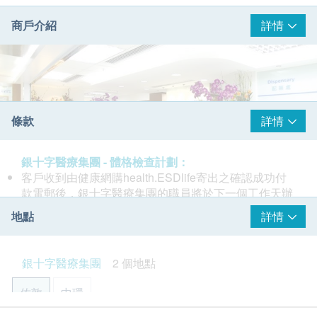
商戶介紹
詳情
條款
詳情
銀十字醫療集團 - 體格檢查計劃：
客戶收到由健康網購health.ESDlife寄出之確認成功付
款電郵後，銀十字醫療集團的職員將於下一個工作天辦
公時間內，致電客戶預約身體檢查的時間及地點。
地點
詳情
本身體檢查計劃有效期為一年，客戶必須於一年內 (由
確認付款日期起計) 接受有關檢查，否則逾期作廢
銀十字醫療集團是一個專業的醫療及健康服務機構，總
在一般情況下，健康報告將於驗身後七個工作天
銀十字醫療集團
2 個地點
部設於香港，並於國內設有醫療網絡。集團組織分為醫
訂購一經確認，不設退款
療服務部，健康服務部，資訊及教育部，以及銀十字健
如有爭議，健康網購health.ESDlife保留最後決定權
佐敦
中環
康會會員服務部。
所有身體檢查並非作為醫務診斷或治療用途