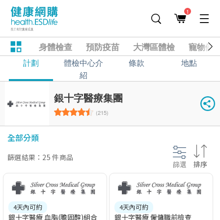
1
身體檢查
預防疫苗
大灣區體檢
寵物健
計劃
體檢中心介
條款
地點
紹
銀十字醫療集團
(215)
全部分類
篩選結果：25 件商品
篩選
排序
4天內可約
4天內可約
銀十字醫療 血脂(膽固醇)組合
銀十字醫療 僱傭職前檢查