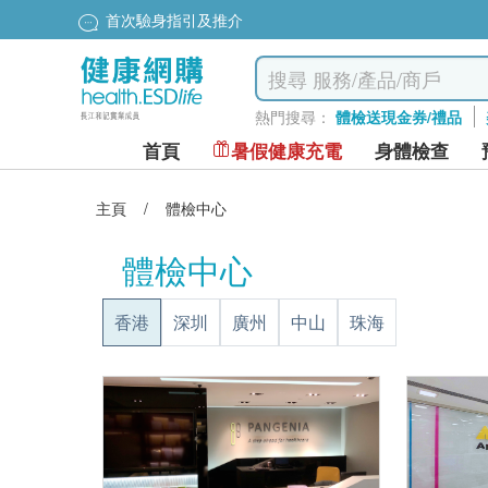
星級計劃$200換dyson風筒
熱門搜尋：
體檢送現金券/禮品
首頁
暑假健康充電
身體檢查
主頁
/
體檢中心
體檢中心
香港
深圳
廣州
中山
珠海