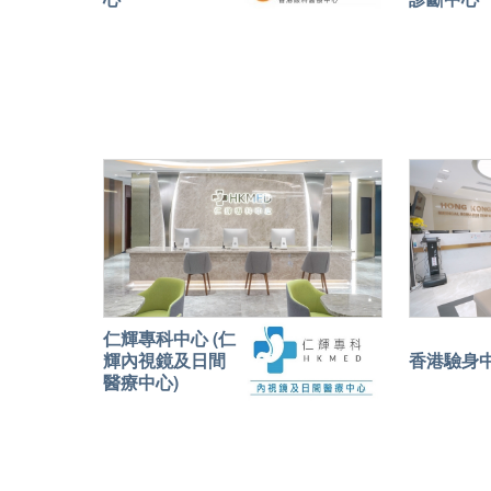
仁輝專科中心 (仁
輝內視鏡及日間
香港驗身
醫療中心)