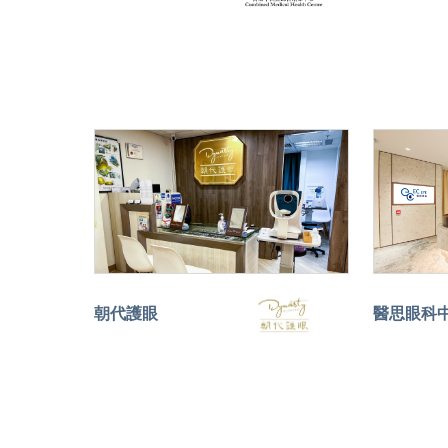
朝代護眼
醫思眼科