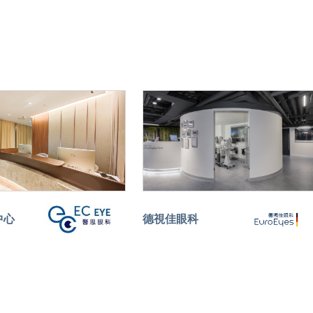
中心
德視佳眼科