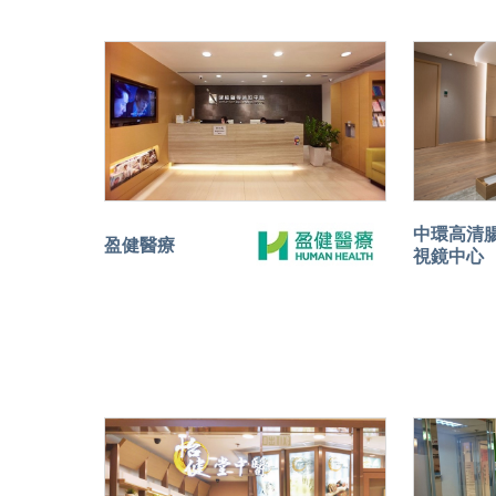
中環高清
盈健醫療
視鏡中心