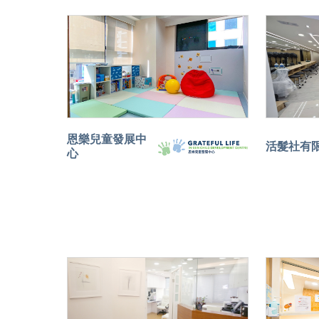
恩樂兒童發展中
活髮社有
心