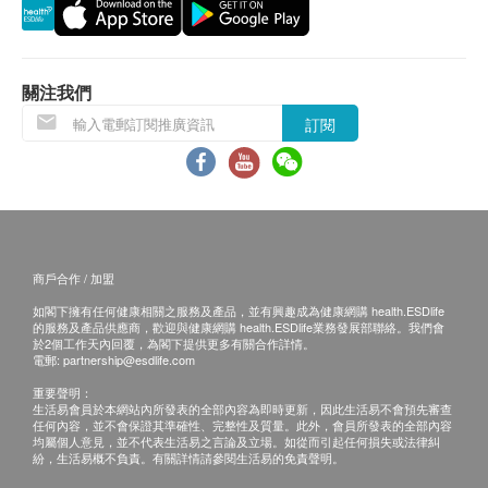
相關的知識和技巧，促進子女全面發展。
每位兒童限使用本優惠一次，不可重複使用。
如有爭議，健康網購health.ESDlife及恩樂兒童發展中
心保留最後決定權。
關注我們
免責聲明：
訂閱
所有健康檢查/服務並非作為醫務診斷或治療用途。當閣
下身體健康出現任何疾病徵兆時，應立即諮詢有認可資
格的醫生，作出診斷及治療。
本服務/產品由商戶提供。生活易【健康網購
health.ESDlife】並沒有經營或提供本服務/產品。有關
此服務/產品的錯漏或延誤，或因使用此服務/產品而引
致的損失、損害、受傷或法律訴訟，健康網購
商戶合作 / 加盟
health.ESDlife概不負責。一切有關的索償或查詢，須
如閣下擁有任何健康相關之服務及產品，並有興趣成為健康網購 health.ESDlife
向提供服務之體檢中心或商戶提出。
的服務及產品供應商，歡迎與健康網購 health.ESDlife業務發展部聯絡。我們會
於2個工作天內回覆，為閣下提供更多有關合作詳情。
電郵:
partnership@esdlife.com
重要聲明：
生活易會員於本網站內所發表的全部內容為即時更新，因此生活易不會預先審查
任何內容，並不會保證其準確性、完整性及質量。此外，會員所發表的全部內容
均屬個人意見，並不代表生活易之言論及立場。如從而引起任何損失或法律糾
紛，生活易概不負責。有關詳情請參閱生活易的免責聲明。