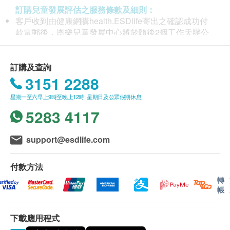
訂購兒童發展評估之服務條款及細則：
客戶收到由健康網購health.ESDlife寄出之確認成功付
款電郵後，恩樂兒童發展中心將於隨後2個工作天辦公
時間內，致電客戶預約評估服務的時間。
客戶必須於預約當天出示身份證及列印訂購確認信以確
認身份。
訂購及查詢
此評估服務有效期為兩個月，客戶必須於兩個月 (由確
3151 2288
認付款日期起計) 接受有關評估服務，客戶需提前預約
星期一至六早上9時至晚上12時; 星期日及公眾假期休息
相關評估服務，逾期作廢。
訂購一經確認，不設退款。
5283 4117
恩樂兒童發展中心以「以人為本」的服務理念，透過專
此優惠不可兌換現金或與其他優惠、折扣劵及現金劵同
業復康團隊，致力服務有特殊教育需要的兒童。
時使用。
support@esdlife.com
進行評估後，一般情況下，可於7至10個工作天內發出
我們以職業治療為主，配合寓遊戲於學習的方式，按著
評估報告。
兒童的能力及發展需要制訂個人或小組訓練，包括訓練
付款方法
所有評估服務並非作為醫務診斷或治療用途。
大小肌肉及視覺感知應用等，目的為增强他們的自理、
優惠只適用於本中心之評估服務，不包括治療及小組服
轉
社交及學習等方面的能力，讓兒童能掌握成長階段所需
帳
務。
要的生活技能。
使用此優惠之兒童並沒有接受治療及訓練的優先權，如
完成評估後兒童可能需要進行輪候方可接受治療或訓
下載應用程式
除學童訓練外，本中心亦提供家長培訓，幫助家長掌握
練。