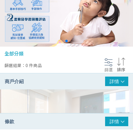
@section InlineScriptsHead {
}
全部分類
篩選結果：0 件商品
篩選
排序
商戶介紹
詳情
條款
詳情