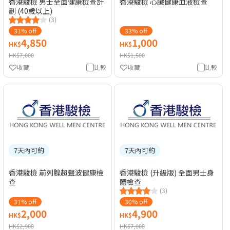
香港駿檢 男士全面健康檢查計
香港駿檢 心臟健康血液檢查
劃 (40歲以上)
(3)
31% off
33% off
4,850
1,000
HK$
HK$
HK$7,000
HK$1,500
收藏
比較
收藏
比較
7天內可約
7天內可約
香港駿檢 前列腺超聲波健康檢
香港駿檢 (升級版) 全面男士身
查
體檢查
(3)
31% off
30% off
2,000
4,900
HK$
HK$
HK$2,900
HK$7,000