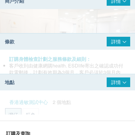
商戶介紹
詳情
條款
詳情
訂購身體檢查計劃之服務條款及細則：
客戶收到由健康網購health. ESDlife寄出之確認成功付
款電郵後，計劃有效期為3個月，客戶必須於3個月內
(由確認付款日期起計)接受有關測試，逾期作廢。
地點
詳情
進行過敏測試後，因應不同測試計劃，一般情況下，可
於10至14工作天跟進檢查報告。
香港過敏測試中心，一間專門提供過敏測試服務和預防
報告可以電郵給客戶，或客戶可親身往麥迪體檢中心領
香港過敏測試中心
2 個地點
過敏產品的中心。我們的產品和服務包括：IgE過敏血
取。
液測試(速敏檢，Faber)、幼兒皮膚點刺測試、皮膚斑貼
訂購一經確認，不設退款。
灣仔
旺角
測試、蟎立知及防蟎具(蟎可敵)。我們亦提供一站式過
如有爭議，香港過敏測試中心 及 健康網購 health.
敏解決方案，和過敏教育，例如「過敏急救筆」、「脱
ESDlife 保留最後決定權。
敏」之應用。
灣仔駱克道171-173號22/F
所有測試並非作為醫務診斷或治療用途，是次檢測只屬
訂購及查詢