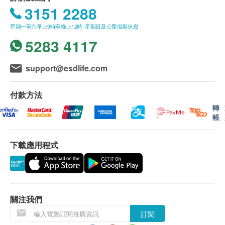
篩選測試。
3151 2288
顯示地圖
星期一至六早上9時至晚上12時; 星期日及公眾假期休息
免責聲明：
星期一至五: 9:00a.m – 6:00p.m & 9:00p.m – 10:00p.m
所有健康檢查/服務並非作為醫務診斷或治療用途。當閣
5283 4117
星期六、日及公眾假期：休息
下身體健康出現任何疾病徵兆時，應立即諮詢有認可資
格的醫生，作出診斷及治療。
support@esdlife.com
本服務/產品由商戶提供。生活易【健康網購
health.ESDlife】並沒有經營或提供本服務/產品。有關
此服務/產品的錯漏或延誤，或因使用此服務/產品而引
付款方法
致的損失、損害、受傷或法律訴訟，健康網購
轉
health.ESDlife概不負責。一切有關的索償或查詢，須
帳
向提供服務之體檢中心或商戶提出。
下載應用程式
關注我們
訂閱