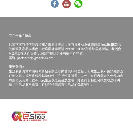
商戶合作 / 加盟
如閣下擁有任何健康相關之服務及產品，並有興趣成為健康網購 health.ESDlife
的服務及產品供應商，歡迎與健康網購 health.ESDlife業務發展部聯絡。我們會
於2個工作天內回覆，為閣下提供更多有關合作詳情。
電郵:
partnership@esdlife.com
重要聲明：
生活易會員於本網站內所發表的全部內容為即時更新，因此生活易不會預先審查
任何內容，並不會保證其準確性、完整性及質量。此外，會員所發表的全部內容
均屬個人意見，並不代表生活易之言論及立場。如從而引起任何損失或法律糾
紛，生活易概不負責。有關詳情請參閱生活易的免責聲明。