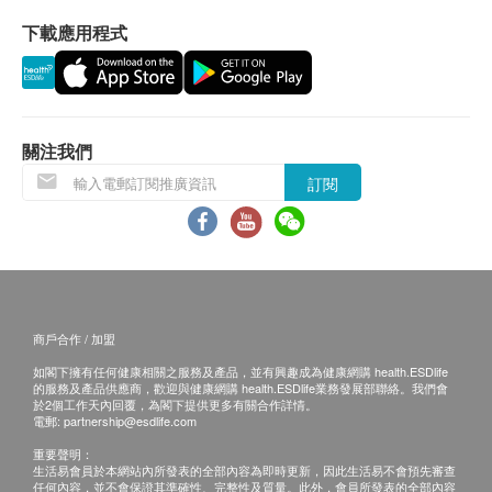
完成一般檢查後3-4個工作天，香港國際心臟中心會再
下載應用程式
次致電客戶安排第二次預約，安排由心臟科專科醫生進
行心臟功能檢查項目，並即場講解檢查報告。
請注意：心臟健康檢查必須經醫生評估是否適合進行。
如醫生認為不適合進行心臟健康檢查，香港國際心臟中
心 將收取醫生診症費$850及已完成的檢查項目之費
關注我們
用，餘額將退回客戶。
訂閱
免責聲明：
所有健康檢查/服務並非作為醫務診斷或治療用途。當閣
下身體健康出現任何疾病徵兆時，應立即諮詢有認可資
格的醫生，作出診斷及治療。
本服務/產品由商戶提供。生活易【健康網購
health.ESDlife】並沒有經營或提供本服務/產品。有關
商戶合作 / 加盟
此服務/產品的錯漏或延誤，或因使用此服務/產品而引
如閣下擁有任何健康相關之服務及產品，並有興趣成為健康網購 health.ESDlife
致的損失、損害、受傷或法律訴訟，健康網購
的服務及產品供應商，歡迎與健康網購 health.ESDlife業務發展部聯絡。我們會
health.ESDlife概不負責。一切有關的索償或查詢，須
於2個工作天內回覆，為閣下提供更多有關合作詳情。
電郵:
partnership@esdlife.com
向提供服務之體檢中心或商戶提出。
重要聲明：
生活易會員於本網站內所發表的全部內容為即時更新，因此生活易不會預先審查
任何內容，並不會保證其準確性、完整性及質量。此外，會員所發表的全部內容