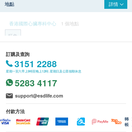
醫生診症費$850及已完成的檢查項目之費用，餘額將退
地點
詳情
回客戶。
客戶收到由健康網購health.ESDlife寄出之確認成功付
香港國際心臟專科中心致力為病人提供全面的心血管疾
款電郵後，可於1個工作天後辦公時間內致電2152
香港國際心臟專科中心
1 個地點
病的非創傷性診斷與治療服務。本中心配備擁有國際認
8526預約服務。
證之頂尖先進診斷儀器及手術設備，為病人提供各類心
客戶於進行服務前，必須出示有效身份證明文件以作登
旺角
臟及血管健康等的檢查、診斷、及治療/手術服務；並由
記。
資深的心臟專科圑隊組成。
客戶於進行服務前，應清楚並同意本公司所安排之服務
旺角亞皆老街8號朗豪坊辦公大樓54樓1-6室
及內容。
訂購及查詢
心臟健康檢查計劃有效期為1年，客戶必須於1年內(由
3151 2288
顯示地圖
確認付款日期起計)接受有關檢查，客戶需提前1個月預
星期一至六早上9時至晚上12時; 星期日及公眾假期休息
約相關檢查，逾期作廢。
星期一至六︰9:30a.m. － 6:30p.m.
訂購一經確認，不設更改已訂購的計劃，轉讓給第三者
5283 4117
星期日及公眾假期︰休息
或退款。
所有身體檢查並非作為醫務診斷或治療用途。
support@esdlife.com
如有任何爭議，健康網購health.ESDlife 及 香港國際心
臟中心 將保留最終決定權。
付款方法
檢測流程：
轉
香港國際心臟中心會安排客人先預約進行一般檢查（包
帳
括體格檢查、血液檢驗、血脂分析及糖尿病測試）。