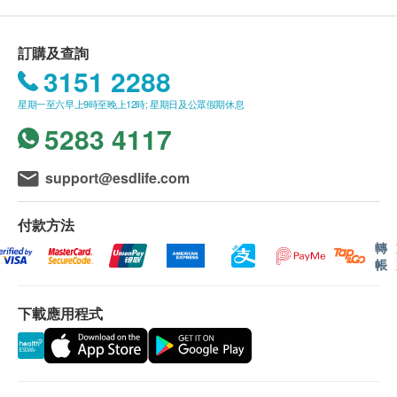
際醫院的旗艦醫療設施。中心提供不同醫學範疇的一站
- 所有身體檢查並非作醫療診斷或治療用途。
式服務，照顧病人各種健康需要，由健康檢查、產前護
- 上述身體檢查計劃的測試項目均已固定，如有個別項
理、全科醫生諮詢、專科諮詢、以至輔助醫療和小型醫
中環皇后大道中39號豐盛創建大廈3樓
目因任何理由未能進行或客人婉拒，恕不退還該項目之
訂購及查詢
療程序均一一包羅。
款項，亦不可轉作其他測試
3151 2288
身體檢查計劃：
- 僅於明德醫療中心進行。
明德醫療中心
星期一至六早上9時至晚上12時; 星期日及公眾假期休息
- 優惠不可與其他促銷優惠同時使用，亦不適用於保險
電話：(852) 2537 8500
直付安排，也不可兌換現金，恕不退款。
5283 4117
電郵 :
mmc.central@matilda.org
- 所有於「健康網購health.ESDlife」網上訂購的計劃不
星期一至五︰上午8時30分至下午5時30分
適用於急症服務。
星期六︰上午8時30分至下午1時30分
support@esdlife.com
-若需進一步檢測、化驗、藥物及醫生跟進諮詢，將額
星期日及公眾假期︰休息
外收費。
- 敬請提前預約。
付款方法
健康課程：
- 如有任何爭議，「健康網購health.ESDlife」及明德醫
明德醫療中心 (客戶服務中心)
轉
療中心將保留最終決定權。
電郵 :
health@matilda.org
帳
有效期
下載應用程式
本身體檢查計劃有效期為六個月，客人必須於六個月內
(由確認付款日期起計)接受有關檢查，逾期作廢。
報告