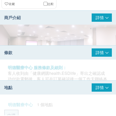
收藏
比較
商戶介紹
詳情
條款
詳情
明德醫療中心 服務條款及細則：
客人收到由「健康網購health.ESDlife」寄出之確認成
功付款電郵後，客人可在訂單確認後一個工作天聯絡本
診所進行預約 (明德醫療中心：電郵:
地點
詳情
mmc.central@matilda.org
電話: 2537 8500)。
- 客人必須於預約當天出示身份證明文件及列印訂購確
明德醫療中心
1 個地點
認信以確認身份。
明德醫療中心佔地5,000 平方呎，位於中環，是明德國
- 訂購一經確認，不可更改已訂購之檢查項目或退款。
中環