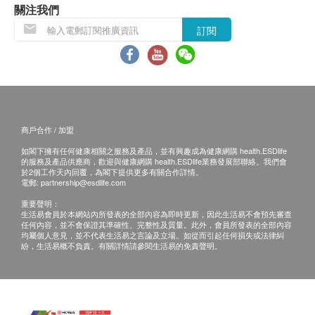
關注我們
全面至尊健康檢查計劃、標準健康檢查計劃、婚前健康
訂閱
評估計劃：
進行健康檢查後，一般情況下，需大概14個工作天跟進
檢查報告， 工作天不包括星期六、日及公眾假期。輪候
報告講解時間會因應不同情況(如個別化驗項目所需時
間或客人指明特定時段)而有所延長。
A. 本地客戶:
商戶合作 / 加盟
(1) 完成所有測試之日起三個月內複診。
如閣下擁有任何健康相關之服務及產品，並有興趣成為健康網購 health.ESDlife
(2) 視像複診: 親身或授權親友自取報告。報告亦可以電
的服務及產品供應商，歡迎與健康網購 health.ESDlife業務發展部聯絡。我們會
郵或平郵方式寄送 。(客人需自行承擔郵寄報告之風
於2個工作天內回覆，為閣下提供更多有關合作詳情。
電郵:
partnership@esdlife.com
險。)
B. 國內客戶或海外客人:
重要聲明：
生活易會員於本網站內所發表的全部內容為即時更新，因此生活易不會預先審查
(1) 完成所有測試之日起三個月內複診。
任何內容，並不會保證其準確性、完整性及質量。此外，會員所發表的全部內容
(2) 視像複診: 親身或授權親友自取報告。報告亦可以電
均屬個人意見，並不代表生活易之言論及立場。如從而引起任何損失或法律糾
紛，生活易概不負責。有關詳情請參閱生活易的免責聲明。
郵或郵寄方式寄送 。(需要另行收取郵費及客人自行承
擔郵寄報告之風險。)
婦女疾病及乳房檢查計劃：
進行健康檢查後，一般情況下，需大概14個工作天跟進