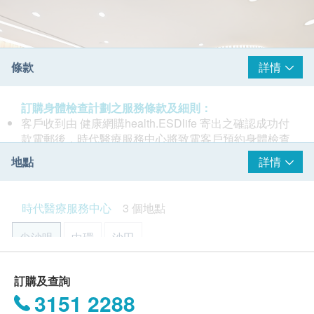
條款
詳情
訂購身體檢查計劃之服務條款及細則：
客戶收到由 健康網購health.ESDlife 寄出之確認成功付
款電郵後，時代醫療服務中心將致電客戶預約身體檢查
的時間及地點。
地點
詳情
時代醫療服務中心 - 預約或查詢：3585 8533
客戶必須於預約當天出示身份證及列印訂購確認信以確
認身份。
時代醫療服務中心
3 個地點
身體檢查服務計劃有效期為6個月，客戶必須於6個月內
時代醫療服務中心是一間多元化體檢中心，提供高質素
(由確認付款日期起計) 接受有關服務，逾期作廢。
尖沙咀
中環
沙田
及專業的醫療服務，服務包括一般的身體檢查內容，如
訂購一經確認，不設退款。
化驗、X光、心電圖、超聲波、肺功能檢查，骨質密度
進行身體檢查後，一般情況下，可於10至14個工作天內
檢查，疫苗注射和專科醫生轉介等服務。
香港九龍尖沙咀彌敦道26號1302-1305室
獲得驗身報告。如有需要特別快速報告，可向醫護人員
訂購及查詢
時代醫療集團一直以創新專業精神引領業界，更是亞太
提出，作出特別安排。
3151 2288
顯示地圖
區極少數專注基因技術的一站式醫療服務機構。頂尖的
所有自選項目一經電話確認預約後, 項目不得作出更