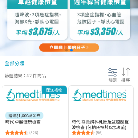
@section InlineScriptsHead {
}
全部分類
篩選結果：42 件商品
篩選
排序
送禮物
贈送$1,000現金券
時代 卓越健康檢查
時代 尊貴婦科乳房及盆腔超聲
波檢查 (包柏氏抹片&念珠菌)
(326)
(56)