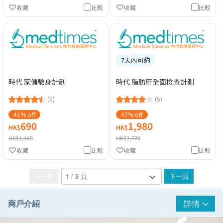
收藏
比較
收藏
比較
7天內可約
時代 家傭驗身計劃
時代 脂肪肝全面檢查計劃
(6)
(5)
41% off
47% off
690
1,980
HK$
HK$
HK$1,160
HK$3,770
收藏
比較
收藏
比較
上一頁
下一頁
商戶介紹
詳情