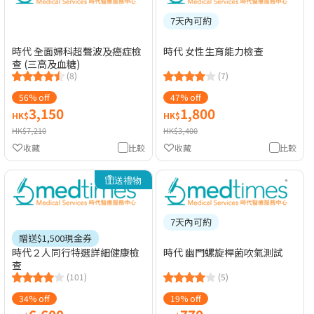
7天內可約
時代 全面婦科超聲波及癌症檢
時代 女性生育能力檢查
查 (三高及血糖)
(8)
(7)
56% off
47% off
3,150
1,800
HK$
HK$
HK$7,210
HK$3,400
收藏
比較
收藏
比較
送禮物
7天內可約
贈送$1,500現金券
時代２人同行特選詳細健康檢
時代 幽門螺旋桿菌吹氣測試
查
(101)
(5)
34% off
19% off