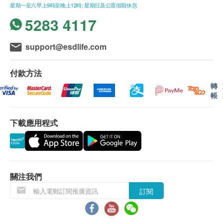
科研專家、經驗豐富的醫護人員，加上最先進的嶄新醫
星期一至六早上9時至晚上12時; 星期日及公眾假期休息
改。
星期一至五：9:00a.m. – 1:30p.m.; 2:30p.m. – 6:30p.m.
學儀器，讓集團能為香港以至大中華地區的客戶提供最
附加項目檢驗者必須跟計劃檢驗者為同一人。
5283 4117
星期六︰9:00a.m. – 6:30p.m.
卓越全面的醫療服務。
如有爭議，健康網購health.ESDlife及時代醫療服務中
星期日及公眾假期︰休息
時代醫療集團秉持與時並進的理念，除了在多個主要地
心保留最後決定權。
support@esdlife.com
區開設服務完善的時代醫療服務中心，亦創立時代基因
檢測中心，陣容鼎盛的科研團隊匯集數十位優秀的基因
疫苗注射
（不包括新冠疫苗相關計劃）
：
學、細胞及分子生物學和生物信息學專家及博士，在業
一般疫苗注射服務計劃有效期為6個月，客戶必須於6個
付款方法
內傲視同儕。集團為了繼續在基因技術上取得突破，更
月內 (由確認付款日期起計) 接受有關服務，逾期作廢。
轉
於2018年設立佔地逾30,000呎的化驗室，尖端儀器及
此項交易必須經醫生評估是否適合進行疫苗註射。如醫
帳
設備一應俱全，讓團隊能在國際級的科研環境中，專注
生認為不適合註射疫苗，將取消此計劃的服務，全數費
推動基因技術的發展。
用退回
（不包括新冠疫苗相關計劃）
。
下載應用程式
疫苗註射均由註冊醫生/醫護人員負責註射程序。
現時，時代醫療集團在體檢及化驗兩大範疇均享負盛
名，更為基因技術研發的翹楚，多年來曾服務多達20萬
使用長者醫療券
人次，化驗室亦曾處理超過100萬個樣本。展望未來，
如希望使用長者醫療券進行支付，請在訂購前先聯絡健
時代醫療集團將會緊貼智能技術與科技的發展，致力將
康網購，以便我們為您做出相應的安排。
關注我們
其應用於醫療診斷，成就個人化的健康方案，與客戶攜
手步進醫療新時代。
訂閱
免責聲明：
所有健康檢查/服務並非作為醫務診斷或治療用途。當閣
下身體健康出現任何疾病徵兆時，應立即諮詢有認可資