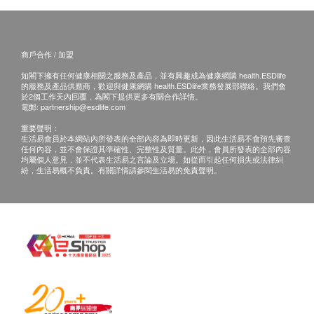
格的醫生，作出診斷及治療。
本服務/產品由商戶提供。生活易【健康網購
health.ESDlife】並沒有經營或提供本服務/產品。有關
此服務/產品的錯漏或延誤，或因使用此服務/產品而引
商戶合作 / 加盟
致的損失、損害、受傷或法律訴訟，健康網購
如閣下擁有任何健康相關之服務及產品，並有興趣成為健康網購 health.ESDlife
health.ESDlife概不負責。一切有關的索償或查詢，須
的服務及產品供應商，歡迎與健康網購 health.ESDlife業務發展部聯絡。我們會
向提供服務之體檢中心或商戶提出。
於2個工作天內回覆，為閣下提供更多有關合作詳情。
電郵:
partnership@esdlife.com
重要聲明：
生活易會員於本網站內所發表的全部內容為即時更新，因此生活易不會預先審查
任何內容，並不會保證其準確性、完整性及質量。此外，會員所發表的全部內容
均屬個人意見，並不代表生活易之言論及立場。如從而引起任何損失或法律糾
紛，生活易概不負責。有關詳情請參閱生活易的免責聲明。