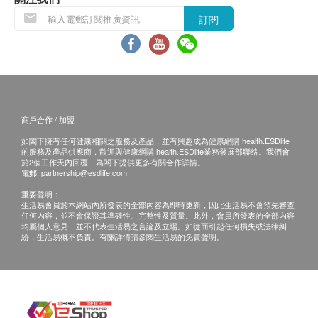
訂閱
商戶合作 / 加盟
如閣下擁有任何健康相關之服務及產品，並有興趣成為健康網購 health.ESDlife
的服務及產品供應商，歡迎與健康網購 health.ESDlife業務發展部聯絡。我們會
於2個工作天內回覆，為閣下提供更多有關合作詳情。
電郵:
partnership@esdlife.com
重要聲明：
生活易會員於本網站內所發表的全部內容為即時更新，因此生活易不會預先審查
任何內容，並不會保證其準確性、完整性及質量。此外，會員所發表的全部內容
均屬個人意見，並不代表生活易之言論及立場。如從而引起任何損失或法律糾
紛，生活易概不負責。有關詳情請參閱生活易的免責聲明。