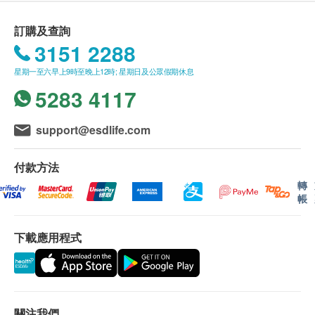
個安全、放鬆及舒適的檢查環境。本中心遵從嚴格專業
確認付款日期起計）接受有關檢查，逾期作廢。
指引，由衛生配套、藥物劑量、無菌消毒、傳染防控等
香港中環皇后大道中18號新世界大廈一座15樓1511室(中環
訂購一經確認，不設更改已訂購的計劃，轉讓給第三者
訂購及查詢
均以最高級別處理，並由醫護人員確保程序的完整與安
地鐵站G出口)
及／或退款。
3151 2288
全。此外，套餐式收費透明公開，讓病人清晰了解服務
本內視鏡檢查必須經醫生評估是否適合進行。如醫生認
顯示地圖
範疇與收費細明。
星期一至六早上9時至晚上12時; 星期日及公眾假期休息
為不適合進行內視鏡檢查，本中心將收取港幣$500作為
本中心選用的內視鏡檢查均是微創日間手術檢查程序，
醫生診症費，餘額將退回客戶。
5283 4117
應診時間 ( 敬請預約)
病人檢查後可於休息室放鬆稍息，於數個小時內回家。
內視鏡檢查最終價格以檢查後結果（即檢查過程中所抽
星期一至星期五：9:00a.m. – 6:00p.m.
取瘜肉及活組織的數量）而定，客戶將檢查後於本中心
星期六：9:00a.m. – 1:00p.m.
support@esdlife.com
支付差額。
星期日及公眾假期： 休息
電話: 2130 3201
免責聲明：
付款方法
Whatsapp: 5237 1875
所有健康檢查/服務並非作為醫務診斷或治療用途。當閣
轉
下身體健康出現任何疾病徵兆時，應立即諮詢有認可資
帳
格的醫生，作出診斷及治療。
本服務/產品由商戶提供。生活易【健康網購
下載應用程式
health.ESDlife】並沒有經營或提供本服務/產品。有關
此服務/產品的錯漏或延誤，或因使用此服務/產品而引
致的損失、損害、受傷或法律訴訟，健康網購
health.ESDlife概不負責。一切有關的索償或查詢，須
向提供服務之體檢中心或商戶提出。
關注我們