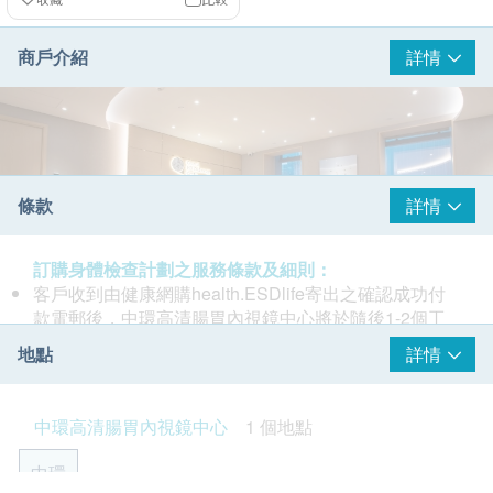
商戶介紹
詳情
條款
詳情
訂購身體檢查計劃之服務條款及細則：
客戶收到由健康網購health.ESDlife寄出之確認成功付
款電郵後，中環高清腸胃內視鏡中心將於隨後1-2個工
作天辦公時間內，致電客戶預約檢查的時間及地點 (電
地點
詳情
話: 2130 3201)。
客戶必須於預約當天出示身份證及列印訂購確認信以確
中環高清腸胃內視鏡中心以嶄新科技為您提供一站式內
認身份。
中環高清腸胃內視鏡中心
1 個地點
視鏡服務。我們的內視鏡團隊由經驗豐富、專業細心的
本內視鏡檢查只適用於16歲至75歲人士；18歲以下人
專科醫生及護士組成，一系列無壓力的內視鏡檢查服
士需由家長或監護人陪同。
中環
務、尖端影像系統、週全設備與配套，盡是為您提供一
本內視鏡檢查有效期為2個月，客戶必須於2個月內（由